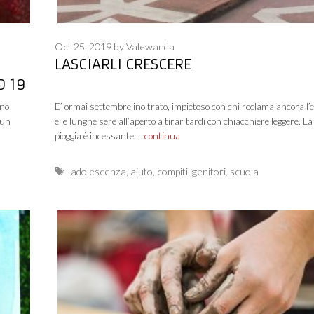
Oct 25, 2019
by
Valewanda
LASCIARLI CRESCERE
D 19
ono
E’ ormai settembre inoltrato, impietoso con chi reclama ancora l’
 un
e le lunghe sere all’aperto a tirar tardi con chiacchiere leggere. La
pioggia è incessante …
continua
Tags
adolescenza
,
aiuto
,
compiti
,
genitori
,
scuola