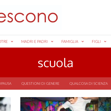
OTRE
MADRI E PADRI
FAMIGLIA
FIGLI
scuola
OPAUSA
QUESTIONI DI GENERE
QUALCOSA DI SCIENZA