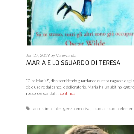
Jun 27, 2019
by
Valewanda
MARIA E LO SGUARDO DI TERESA
“Ciao Maria!”, dico sorridendo guardando questa ragazza dagli o
cielo uscire dal cancello dell’oratorio. Maria ha un abitino leggero, 
rosso, dei sandali …
continua
Tags
autostima
,
intelligenza emotiva
,
scuola
,
scuola elemen