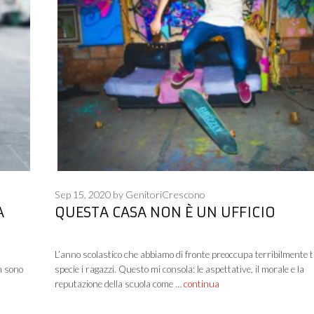
Sep 15, 2020
by
GenitoriCrescono
A
QUESTA CASA NON È UN UFFICIO
L’anno scolastico che abbiamo di fronte preoccupa terribilmente t
n sono
specie i ragazzi. Questo mi consola: le aspettative, il morale e la
reputazione della scuola come …
continua