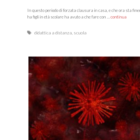
In questo periodo di forzata clausura in casa, e che ora sta fine
ha figli in età scolare ha avuto a che fare con …
continua
Tags
didattica a distanza
,
scuola