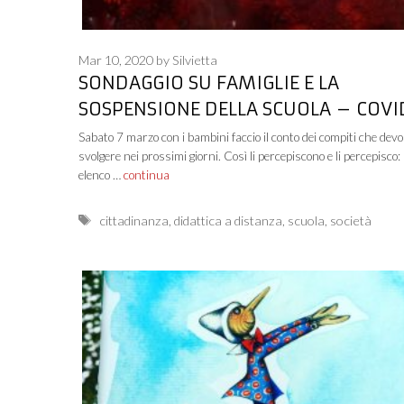
Mar 10, 2020
by
Silvietta
SONDAGGIO SU FAMIGLIE E LA
SOSPENSIONE DELLA SCUOLA – COVI
Sabato 7 marzo con i bambini faccio il conto dei compiti che dev
svolgere nei prossimi giorni. Così li percepiscono e li percepisco:
elenco …
continua
Tags
cittadinanza
,
didattica a distanza
,
scuola
,
società