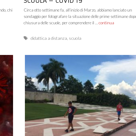
SCUOLA – COVID 19
ndo, chi
Circa otto settimane fa, all’inizio di Marzo, abbiamo lanciato un
sondaggio per fotografare la situazione delle prime settimane dopo
chiusura delle scuole, per comprendere il …
continua
Tags
didattica a distanza
,
scuola