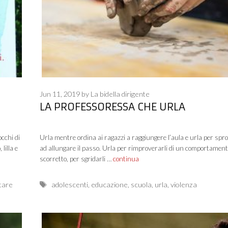
Jun 11, 2019
by
La bidella dirigente
LA PROFESSORESSA CHE URLA
cchi di
Urla mentre ordina ai ragazzi a raggiungere l’aula e urla per spro
lilla e
ad allungare il passo. Urla per rimproverarli di un comportament
scorretto, per sgridarli …
continua
Tags
tare
adolescenti
,
educazione
,
scuola
,
urla
,
violenza