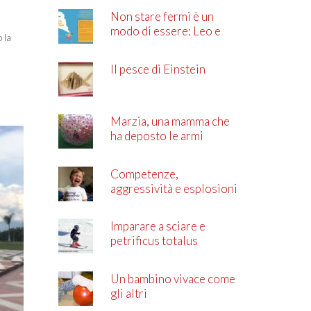
Non stare fermi è un
modo di essere: Leo e
 la
l’ADHD
Il pesce di Einstein
Marzia, una mamma che
ha deposto le armi
Competenze,
aggressività e esplosioni
di rabbia
Imparare a sciare e
petrificus totalus
Un bambino vivace come
gli altri