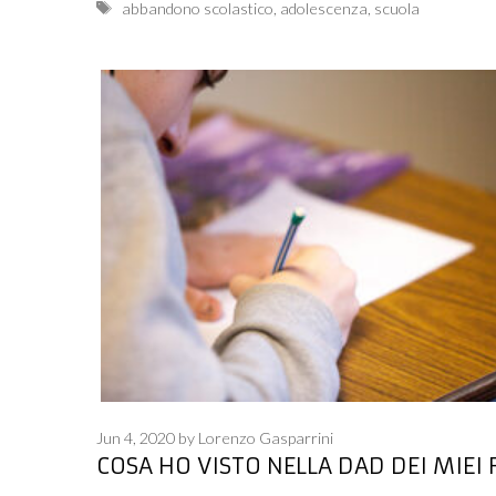
Tags
abbandono scolastico
,
adolescenza
,
scuola
Jun 4, 2020
by
Lorenzo Gasparrini
COSA HO VISTO NELLA DAD DEI MIEI F