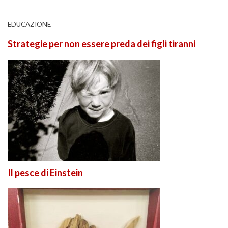
EDUCAZIONE
Strategie per non essere preda dei figli tiranni
Il pesce di Einstein