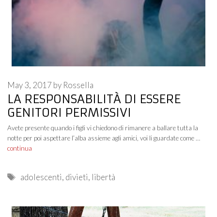
May 3, 2017
by
Rossella
LA RESPONSABILITÀ DI ESSERE
GENITORI PERMISSIVI
Avete presente quando i figli vi chiedono di rimanere a ballare tutta la
notte per poi aspettare l’alba assieme agli amici, voi li guardate come …
continua
Tags
adolescenti
,
divieti
,
libertà