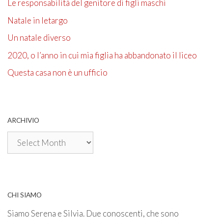
Le responsabilità del genitore di figli maschi
Natale in letargo
Un natale diverso
2020, o l’anno in cui mia figlia ha abbandonato il liceo
Questa casa non è un ufficio
ARCHIVIO
Archivio
CHI SIAMO
Siamo Serena e Silvia. Due conoscenti, che sono