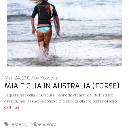
Mar 24, 2017
by
Rossella
MIA FIGLIA IN AUSTRALIA (FORSE)
In quella fase della vita in cui si hanno diciott’anni e tutte le strade
davanti, mia figlia aveva deciso di prendere quella che porta nell’altro …
continua
Tags
estero
,
indipendenza