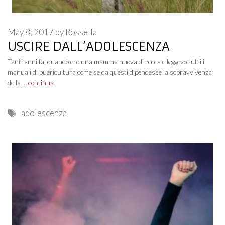
May 8, 2017
by
Rossella
USCIRE DALL’ADOLESCENZA
Tanti anni fa, quando ero una mamma nuova di zecca e leggevo tutti i
manuali di puericultura come se da questi dipendesse la sopravvivenza
della …
continua
Tags
adolescenza