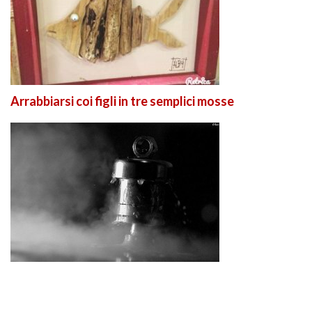
Arrabbiarsi coi figli in tre semplici mosse