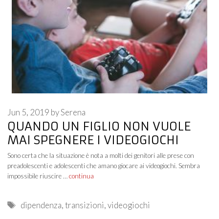
Jun 5, 2019
by
Serena
QUANDO UN FIGLIO NON VUOLE
MAI SPEGNERE I VIDEOGIOCHI
Sono certa che la situazione è nota a molti dei genitori alle prese con
preadolescenti e adolescenti che amano giocare ai videogiochi. Sembra
impossibile riuscire …
continua
Tags
dipendenza
,
transizioni
,
videogiochi