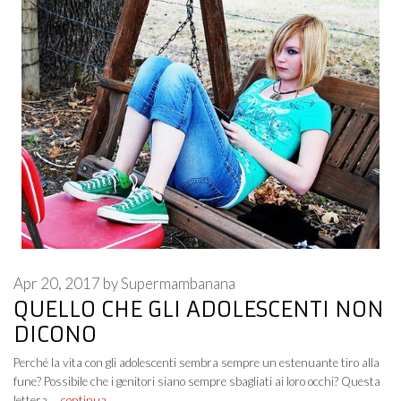
Apr 20, 2017
by
Supermambanana
QUELLO CHE GLI ADOLESCENTI NON
DICONO
Perché la vita con gli adolescenti sembra sempre un estenuante tiro alla
fune? Possibile che i genitori siano sempre sbagliati ai loro occhi? Questa
lettera …
continua