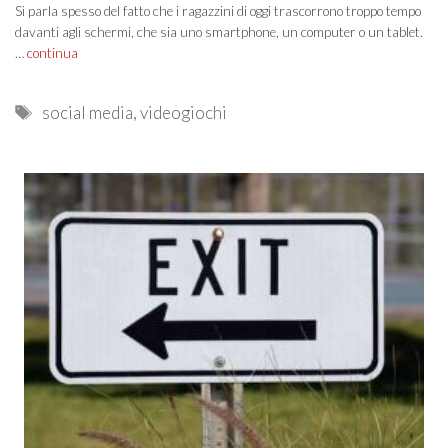
Si parla spesso del fatto che i ragazzini di oggi trascorrono troppo tempo
davanti agli schermi, che sia uno smartphone, un computer o un tablet.
…
continua
Tags
social media
,
videogiochi