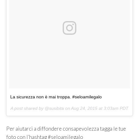
La sicurezza non è mai troppa. #seloamilegalo
A post shared by @susibita on
Aug 24, 2015 at 3:03am PDT
Per aiutarci a diffondere consapevolezza tagga le tue
foto con l’hashtag #seloamilegalo