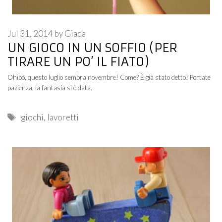
Jul 31, 2014
by
Giada
UN GIOCO IN UN SOFFIO (PER
TIRARE UN PO’ IL FIATO)
Ohibò, questo luglio sembra novembre! Come? È già stato detto? Portate
pazienza, la fantasia si è data.
Tags
giochi
,
lavoretti