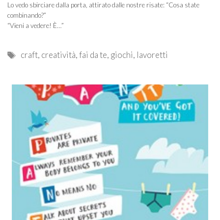
Lo vedo sbirciare dalla porta, attirato dalle nostre risate: “Cosa state
combinando?”
“Vieni a vedere! È…”
Tags
craft
,
creatività
,
fai da te
,
giochi
,
lavoretti