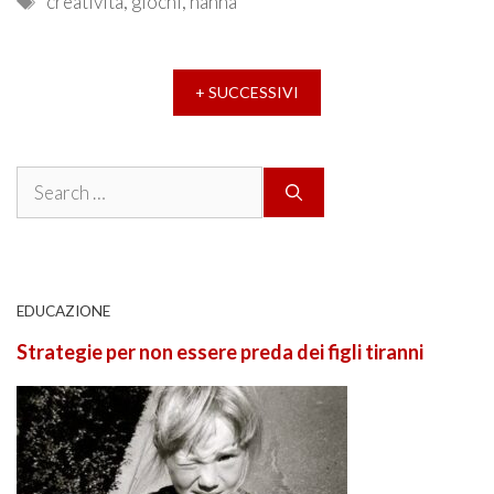
creatività
,
giochi
,
nanna
+ SUCCESSIVI
Search
for:
EDUCAZIONE
Strategie per non essere preda dei figli tiranni