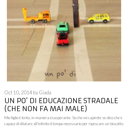
Oct 10, 2014
by
Giada
UN PO’ DI EDUCAZIONE STRADALE
(CHE NON FA MAI MALE)
Mio figlio è lento, in maniera esasperante. So che mi capirete se dico che è
capace di dilatare all’infinito il tempo necessario per ripescare un biscotto