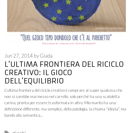
Jun 27, 2014
by
Giada
L’ULTIMA FRONTIERA DEL RICICLO
CREATIVO: IL GIOCO
DELL’EQUILIBRIO
L’ultima frontiera del riciclo creativo è comprare al super qualcosa che
non si sarebbe mai messo nel carrello, solo perché ha una scatoletta
carina, pronta per essere trasformata in altro. Mio marito ha una
definizione differente, ma semplice, della patologia, la chiama “idiozia”, ma
bando alla semantica…
Tags
giochi