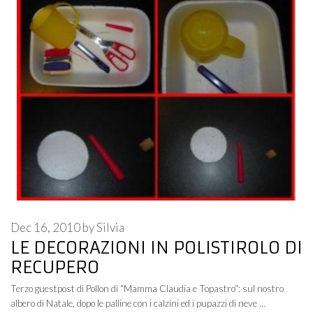
Dec 16, 2010
by
Silvia
LE DECORAZIONI IN POLISTIROLO DI
RECUPERO
Terzo guestpost di Pollon di “Mamma Claudia e Topastro“: sul nostro
albero di Natale, dopo le palline con i calzini ed i pupazzi di neve …