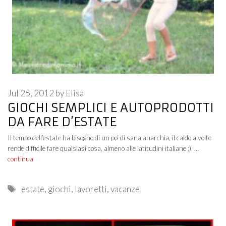
Jul 25, 2012
by
Elisa
GIOCHI SEMPLICI E AUTOPRODOTTI
DA FARE D’ESTATE
Il tempo dell’estate ha bisogno di un po’ di sana anarchia, il caldo a volte
rende difficile fare qualsiasi cosa, almeno alle latitudini italiane ;), …
continua
Tags
estate
,
giochi
,
lavoretti
,
vacanze