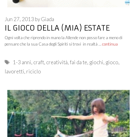
Jun 27, 2013
by
Giada
IL GIOCO DELLA (MIA) ESTATE
Ogni volta che riprendo in mano la Allende non posso fare a meno di
pensare che la sua Casa degli Spiriti si trovi in realtà …
continua
Tags
1-3 anni
,
craft
,
creatività
,
fai da te
,
giochi
,
gioco
,
lavoretti
,
riciclo