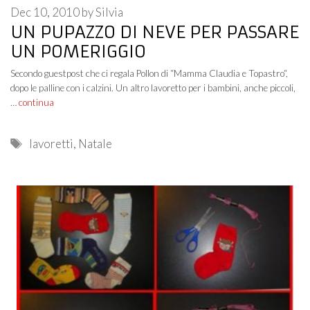
Dec 10, 2010
by
Silvia
UN PUPAZZO DI NEVE PER PASSARE
UN POMERIGGIO
Secondo guestpost che ci regala Pollon di “Mamma Claudia e Topastro“,
dopo le palline con i calzini. Un altro lavoretto per i bambini, anche piccoli,
…
continua
Tags
lavoretti
,
Natale