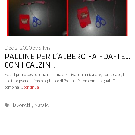
Dec 2, 2010
by
Silvia
PALLINE PER L’ALBERO FAI-DA-TE…
CON I CALZINI!
Ecco il primo post di una mamma creativa: un’amica che, non a caso, ha
scelto lo pseudonimo blogghesco di Pollon… Pollon combinaguai! E lei
combina …
continua
Tags
lavoretti
,
Natale