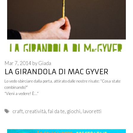
Mar 7, 2014
by
Giada
LA GIRANDOLA DI MAC GYVER
Lo vedo sbirciare dalla porta, attirato dalle nostre risate: “Cosa state
combinando?”
“Vieni a vedere! È…”
Tags
craft
,
creatività
,
fai da te
,
giochi
,
lavoretti