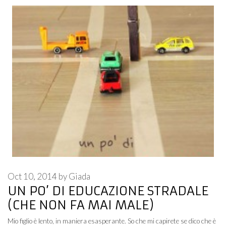
Oct 10, 2014
by
Giada
UN PO’ DI EDUCAZIONE STRADALE
(CHE NON FA MAI MALE)
Mio figlio è lento, in maniera esasperante. So che mi capirete se dico che è