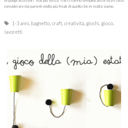
di quegli accessori “mai più senza” che ci hanno semplificato la vita e fatto
considerare dai parenti molto più freak di quello che in realtà siamo.
Tags
1-3 anni
,
bagnetto
,
craft
,
creatività
,
giochi
,
gioco
,
lavoretti