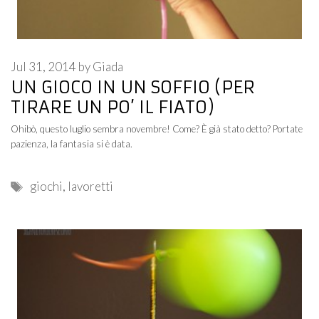
Jul 31, 2014
by
Giada
UN GIOCO IN UN SOFFIO (PER
TIRARE UN PO’ IL FIATO)
Ohibò, questo luglio sembra novembre! Come? È già stato detto? Portate
pazienza, la fantasia si è data.
Tags
giochi
,
lavoretti