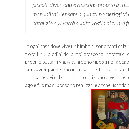
piccoli, divertenti e riescono proprio a tut
manualità! Pensate a quanti pomeriggi vi 
natalizio e vi verrà subito voglia di tirare 
In ogni casa dove vive un bimbo ci sono tanti calzin
fiorellini. I piedini dei bimbi crescono in fretta e
proprio buttarli via. Alcuni sono riposti nella sca
la maggior parte sono in un sacchetto in attesa di
Una parte dei calzini più colorati sono diventate 
ago e filo ma si possono realizzare anche usando d