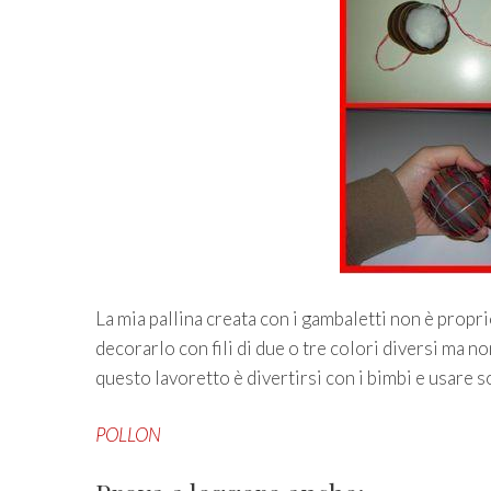
La mia pallina creata con i gambaletti non è propri
decorarlo con fili di due o tre colori diversi ma non
questo lavoretto è divertirsi con i bimbi e usare so
POLLON