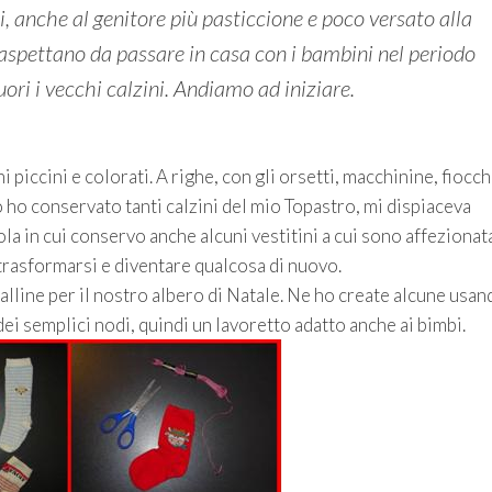
ti, anche al genitore più pasticcione e poco versato alla
aspettano da passare in casa con i bambini nel periodo
fuori i vecchi calzini. Andiamo ad iniziare.
i piccini e colorati. A righe, con gli orsetti, macchinine, fiocch
 io ho conservato tanti calzini del mio Topastro, mi dispiaceva
tola in cui conservo anche alcuni vestitini a cui sono affeziona
 trasformarsi e diventare qualcosa di nuovo.
palline per il nostro albero di Natale. Ne ho create alcune usan
ei semplici nodi, quindi un lavoretto adatto anche ai bimbi.