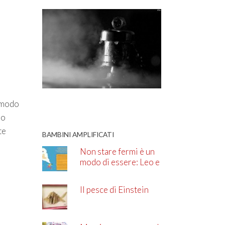
n modo
do
te
BAMBINI AMPLIFICATI
Non stare fermi è un
modo di essere: Leo e
l’ADHD
Il pesce di Einstein