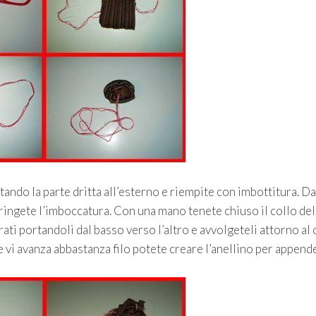
ando la parte dritta all’esterno e riempite con imbottitura. Da
stringete l’imboccatura. Con una mano tenete chiuso il collo del
orati portandoli dal basso verso l’altro e avvolgeteli attorno al 
Se vi avanza abbastanza filo potete creare l’anellino per append