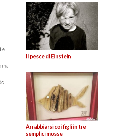
i e
Il pesce di Einstein
ta ma
do
Arrabbiarsi coi figli in tre
semplici mosse