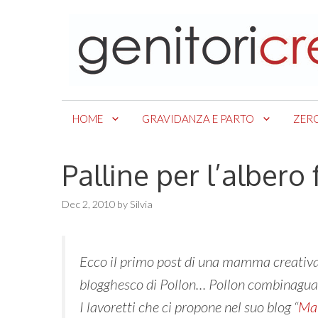
Skip
to
content
HOME
GRAVIDANZA E PARTO
ZER
Palline per l’albero 
Dec 2, 2010
by
Silvia
Ecco il primo post di una mamma creativa
blogghesco di Pollon… Pollon combinaguai! 
I lavoretti che ci propone nel suo blog “
Mam