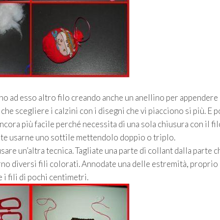
rno ad esso altro filo creando anche un anellino per appendere 
che scegliere i calzini con i disegni che vi piacciono si più. E 
ncora più facile perché necessita di una sola chiusura con il fil
tete usarne uno sottile mettendolo doppio o triplo.
are un’altra tecnica. Tagliate una parte di collant dalla parte c
rno diversi fili colorati. Annodate una delle estremità, proprio
i fili di pochi centimetri.