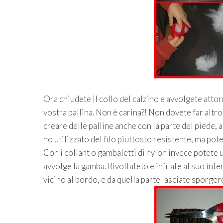
Ora chiudete il collo del calzino e avvolgete atto
vostra pallina. Non è carina?! Non dovete far altro 
creare delle palline anche con la parte del piede, a
ho utilizzato del filo piuttosto resistente, ma po
Con i collant o gambaletti di nylon invece potete us
avvolge la gamba. Rivoltatelo e infilate al suo inte
vicino al bordo, e da quella parte lasciate sporgere 