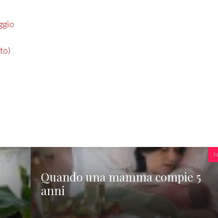
ggio
ato)
N
Quando una mamma compie 5
anni