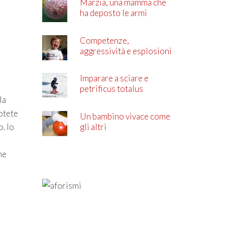
Marzia, una mamma che
ha deposto le armi
Competenze,
aggressività e esplosioni
di rabbia
Imparare a sciare e
petrificus totalus
la
potete
Un bambino vivace come
o. Io
gli altri
he