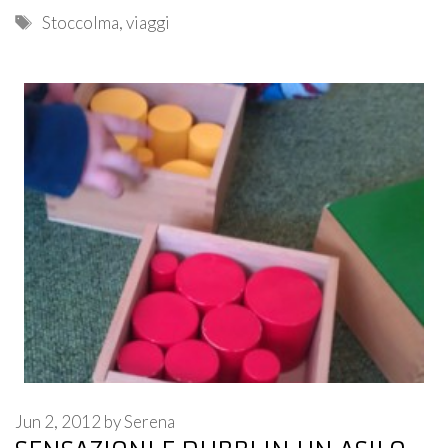
Tags
Stoccolma
,
viaggi
Jun 2, 2012
by
Serena