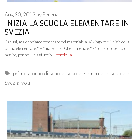
Aug 30, 2012
by
Serena
INIZIA LA SCUOLA ELEMENTARE IN
SVEZIA
-“scusi, ma dobbiamo comprare del materiale al Vikingo per l’inizio della
prima elementare?” – “materiale? Che materiale?” -“non so, cose tipo
matite, penne, un astuccio …
continua
Tags
primo giorno di scuola
,
scuola elementare
,
scuola in
Svezia
,
voti