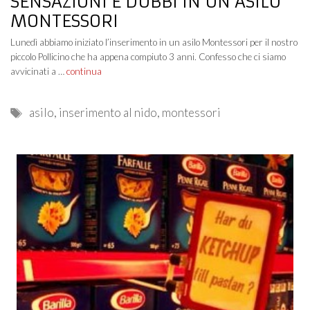
SENSAZIONI E DUBBI IN UN ASILO
MONTESSORI
Lunedì abbiamo iniziato l’inserimento in un asilo Montessori per il nostro
piccolo Pollicino che ha appena compiuto 3 anni. Confesso che ci siamo
avvicinati a …
continua
Tags
asilo
,
inserimento al nido
,
montessori