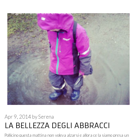
Apr 9, 2014
by
Serena
LA BELLEZZA DEGLI ABBRACCI
Pollicino questa mattina non voleva alzarsi e allora ce la siamo presa un