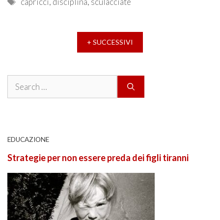
Tags
capricci
,
disciplina
,
sculacciate
+ SUCCESSIVI
Search
for:
EDUCAZIONE
Strategie per non essere preda dei figli tiranni