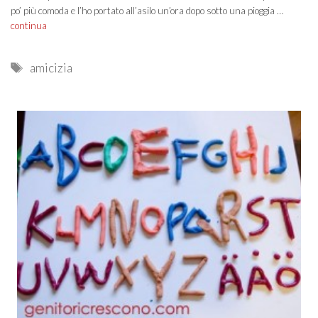
po’ più comoda e l’ho portato all’asilo un’ora dopo sotto una pioggia …
continua
Tags
amicizia