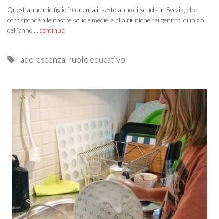
Quest’anno mio figlio frequenta il sesto anno di scuola in Svezia, che
corrisponde alle nostre scuole medie, e alla riunione dei genitori di inizio
dell’anno …
continua
Tags
adolescenza
,
ruolo educativo