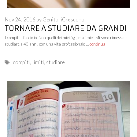
Nov 24, 2016
by
GenitoriCrescono
TORNARE A STUDIARE DA GRANDI
I compiti li faccio io. Non quelli dei miei figli, ma i miei. Mi sono rimessa a
studiare a 40 anni, con una vita professionale …
continua
Tags
compiti
,
limiti
,
studiare