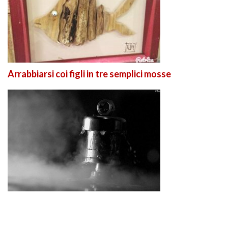
Arrabbiarsi coi figli in tre semplici mosse