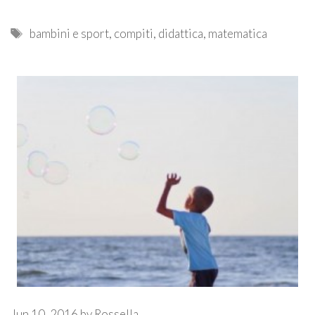
Tags
bambini e sport
,
compiti
,
didattica
,
matematica
Jun 10, 2016
by
Rossella