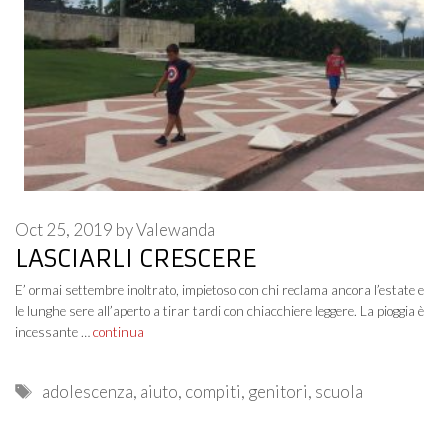
Oct 25, 2019
by
Valewanda
LASCIARLI CRESCERE
E’ ormai settembre inoltrato, impietoso con chi reclama ancora l’estate e
le lunghe sere all’aperto a tirar tardi con chiacchiere leggere. La pioggia è
incessante …
continua
Tags
adolescenza
,
aiuto
,
compiti
,
genitori
,
scuola