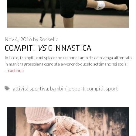
Nov 4, 2016
by
Rossella
COMPITI
VS
GINNASTICA
Io li odio, i compiti, e mi spiace che un tema tanto delicato venga affrontato
in maniera grossolana come sta avvenendo queste settimane nei social,
…
continua
Tags
attività sportiva
,
bambini e sport
,
compiti
,
sport