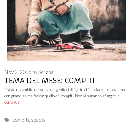
Nov 2, 2016
by
Serena
TEMA DEL MESE: COMPITI
Esiste un ambito nel quale noi genitori di figli in età scolare ci muoviamo
con grandissima fatica: quello dei compiti. Non vi saranno sfuggite le …
continua
Tags
compiti
,
scuola