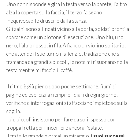
Uno non risponde e gira la testa verso la parete, l’altro
alza la coperta sulla faccia, il terzo fa segno
inequivocabile di uscire dalla stanza.
Gli zaini sono allineati vicino alla porta, soldati pronti a
sparare come un plotone di esecuzione. Uno blu, uno
nero, l’altro rosso, in fila. A fianco un violino solitario,
che attende il suo turno il silenzio, tradizione che si
tramanda da grandi a piccoli, le note mi risuonano nella
testa mentre mi faccio il caffè.
Il ritmo è già pieno dopo poche settimane, fiumi di
pagine ed esercizi a riempire i diari di ogni giorno,
verifiche e interrogazioni si affacciano impietose sulla
soglia.
I più piccoli insistono per fare da soli, spesso con
troppa fretta per rincorrere ancora l’estate.
Il fratello grande è ormai un miraggio,
i suoi successi