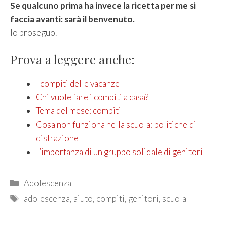
Se qualcuno prima ha invece la ricetta per me si
faccia avanti: sarà il benvenuto.
Io proseguo.
Prova a leggere anche:
I compiti delle vacanze
Chi vuole fare i compiti a casa?
Tema del mese: compiti
Cosa non funziona nella scuola: politiche di
distrazione
L’importanza di un gruppo solidale di genitori
Categories
Adolescenza
Tags
adolescenza
,
aiuto
,
compiti
,
genitori
,
scuola