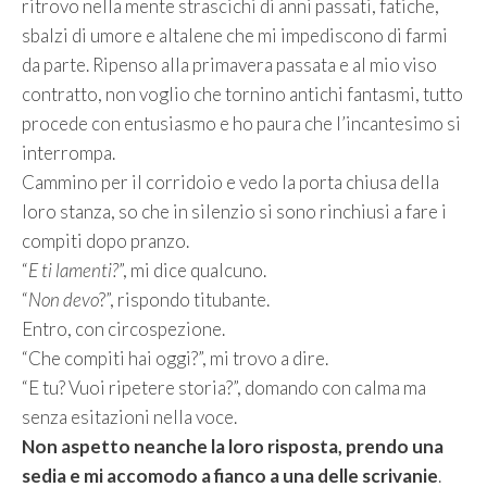
ritrovo nella mente strascichi di anni passati, fatiche,
sbalzi di umore e altalene che mi impediscono di farmi
da parte. Ripenso alla primavera passata e al mio viso
contratto, non voglio che tornino antichi fantasmi, tutto
procede con entusiasmo e ho paura che l’incantesimo si
interrompa.
Cammino per il corridoio e vedo la porta chiusa della
loro stanza, so che in silenzio si sono rinchiusi a fare i
compiti dopo pranzo.
“
E ti lamenti?
”, mi dice qualcuno.
“
Non devo
?”, rispondo titubante.
Entro, con circospezione.
“Che compiti hai oggi?”, mi trovo a dire.
“E tu? Vuoi ripetere storia?”, domando con calma ma
senza esitazioni nella voce.
Non aspetto neanche la loro risposta, prendo una
sedia e mi accomodo a fianco a una delle scrivanie
.