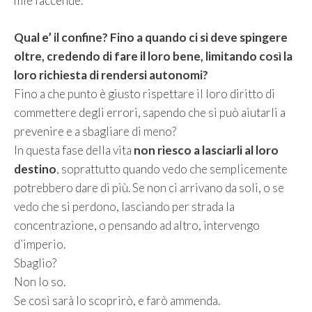
mie faccende.
Qual e’ il confine? Fino a quando ci si deve spingere
oltre, credendo di fare il loro bene, limitando così la
loro richiesta di rendersi autonomi?
Fino a che punto è giusto rispettare il loro diritto di
commettere degli errori, sapendo che si può aiutarli a
prevenire e a sbagliare di meno?
In questa fase della vita
non riesco a lasciarli al loro
destino
, soprattutto quando vedo che semplicemente
potrebbero dare di più. Se non ci arrivano da soli, o se
vedo che si perdono, lasciando per strada la
concentrazione, o pensando ad altro, intervengo
d’imperio.
Sbaglio?
Non lo so.
Se così sarà lo scoprirò, e farò ammenda.