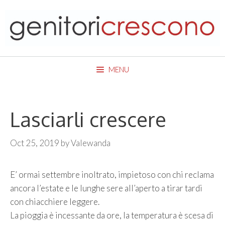
Skip
to
content
MENU
Lasciarli crescere
Oct 25, 2019
by
Valewanda
E’ ormai settembre inoltrato, impietoso con chi reclama
ancora l’estate e le lunghe sere all’aperto a tirar tardi
con chiacchiere leggere.
La pioggia è incessante da ore, la temperatura è scesa di