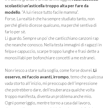
scolastici un’asticella troppo alta per fare da
modello
. “A lui riesce tutto facile mamma”.
Forse. La realtà è che ha sempre studiato tanto, non
perché glielo dicesse qualcuno, ma perché sentiva di
farlo per sè.
Li guardo. Sempre un po’ che canticchiano canzoni rap
che neanche conosco. Nella testa immagini di ragazzi in
felpa e cappuccio, scarpe troppo lunghe e frasi dette a
monosillabi per bofonchiare concetti a me estranei.
Non riesco a stare sulla soglia, come forse dovrei.
Li
osservo, mi faccio avanti, irrompo
, temo che qualcosa
vada storto all’inizio, mi preoccupo dell’impressione
che potrebbero dare, dell’esuberanza qualche volta
troppo manifesta, diventa un problema anche mio.
Ogni pomeriggio, mentre torno a casa dal lavoro,