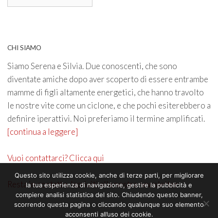
CHI SIAMO
Siamo Serena e Silvia. Due conoscenti, che sono
diventate amiche dopo aver scoperto di essere entrambe
mamme di figli altamente energetici, che hanno travolto
le nostre vite come un ciclone, e che pochi esiterebbero a
definire iperattivi. Noi preferiamo il termine amplificati.
[continua a leggere]
Vuoi contattarci? Clicca qui
Questo sito utilizza cookie, anche di terze parti, per migliorare
Resta in contatto. Iscriviti alla nostra newsletter
la tua esperienza di navigazione, gestire la pubblicità e
compiere analisi statistica del sito. Chiudendo questo banner,
scorrendo questa pagina o cliccando qualunque suo elemento
acconsenti all’uso dei cookie.