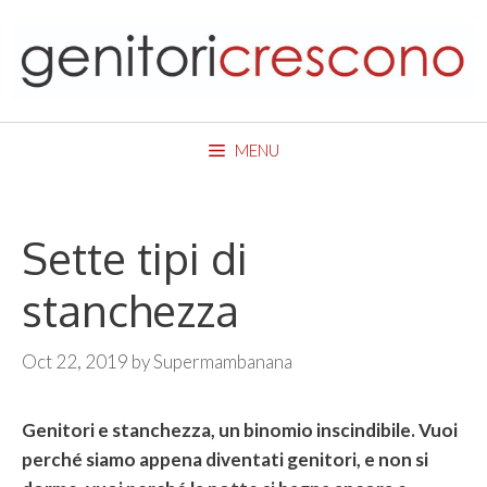
Skip
to
content
MENU
Sette tipi di
stanchezza
Oct 22, 2019
by
Supermambanana
Genitori e stanchezza, un binomio inscindibile. Vuoi
perché siamo appena diventati genitori, e non si