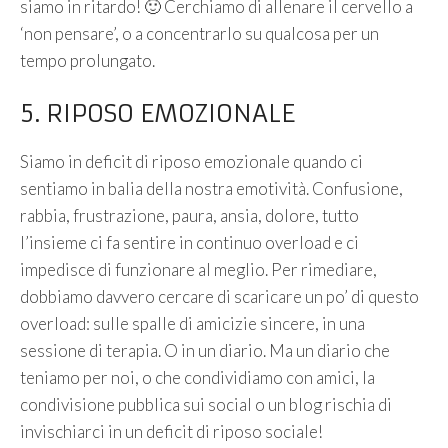
siamo in ritardo! 🙂 Cerchiamo di allenare il cervello a
‘non pensare’, o a concentrarlo su qualcosa per un
tempo prolungato.
5. RIPOSO EMOZIONALE
Siamo in deficit di riposo emozionale quando ci
sentiamo in balia della nostra emotività. Confusione,
rabbia, frustrazione, paura, ansia, dolore, tutto
l’insieme ci fa sentire in continuo overload e ci
impedisce di funzionare al meglio. Per rimediare,
dobbiamo davvero cercare di scaricare un po’ di questo
overload: sulle spalle di amicizie sincere, in una
sessione di terapia. O in un diario. Ma un diario che
teniamo per noi, o che condividiamo con amici, la
condivisione pubblica sui social o un blog rischia di
invischiarci in un deficit di riposo sociale!