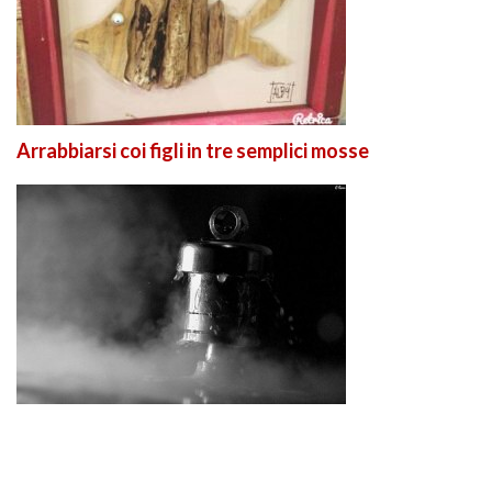
Arrabbiarsi coi figli in tre semplici mosse