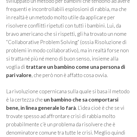
sviluppato un metodo per bambini che tendono ad avere
frequenti e incontrollabili esplosioni di rabbia, ma che
in realtà è un metodo molto utile da applicare per
risolvere conflitti ripetuti con tutti i bambini. Lui, da
bravo americano che si rispetti, gli ha trovato un nome
“Collaborative Problem Solving” (ossia Risoluzione di
problemi in modo collaborativo), ma in realtà forse non
si tratta né più né meno di buon senso, insieme alla
voglia di
trattare un bambino come una persona di
pari valore
, che però non è affatto cosa ovvia.
La rivoluzione copernicana sulla quale si basa il metodo
è la certezza che
un bambino che sa comportarsi
bene, in linea generale lo farà
. L’idea cioè è che se vi
trovate spesso ad affrontare crisi di rabbia molto
probabilmente c’è un problema da risolvere che è
denominatore comune tra tutte le crisi. Meglio quindi