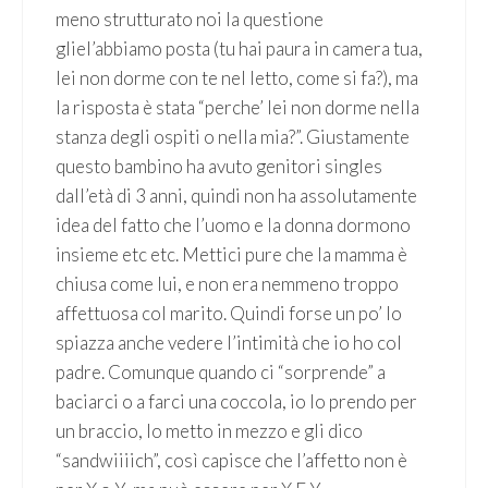
meno strutturato noi la questione
gliel’abbiamo posta (tu hai paura in camera tua,
lei non dorme con te nel letto, come si fa?), ma
la risposta è stata “perche’ lei non dorme nella
stanza degli ospiti o nella mia?”. Giustamente
questo bambino ha avuto genitori singles
dall’età di 3 anni, quindi non ha assolutamente
idea del fatto che l’uomo e la donna dormono
insieme etc etc. Mettici pure che la mamma è
chiusa come lui, e non era nemmeno troppo
affettuosa col marito. Quindi forse un po’ lo
spiazza anche vedere l’intimità che io ho col
padre. Comunque quando ci “sorprende” a
baciarci o a farci una coccola, io lo prendo per
un braccio, lo metto in mezzo e gli dico
“sandwiiiich”, così capisce che l’affetto non è