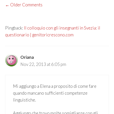
COMMENT
← Older Comments
NAVIGATION
Pingback:
Il colloquio con gli insegnanti in Svezia: il
questionario | genitoricrescono.com
Oriana
Nov 22, 2013 at 6:05 pm
Mi aggiungo a Elena a proposito di come fare
quando mancano sufficienti competenze
linguistiche.
Aggiungo che trovo molte somiglianze con gli