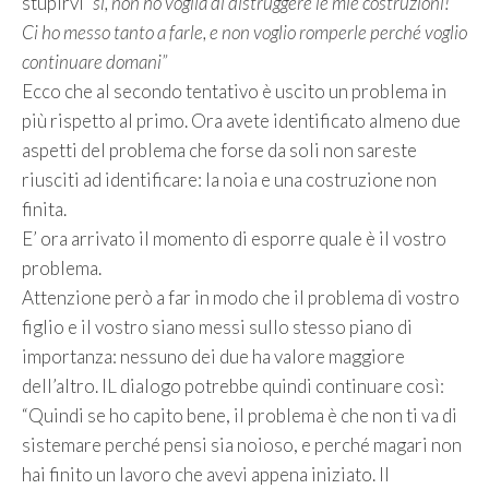
stupirvi
“si, non ho voglia di distruggere le mie costruzioni!
Ci ho messo tanto a farle, e non voglio romperle perché voglio
continuare domani”
Ecco che al secondo tentativo è uscito un problema in
più rispetto al primo. Ora avete identificato almeno due
aspetti del problema che forse da soli non sareste
riusciti ad identificare: la noia e una costruzione non
finita.
E’ ora arrivato il momento di esporre quale è il vostro
problema.
Attenzione però a far in modo che il problema di vostro
figlio e il vostro siano messi sullo stesso piano di
importanza: nessuno dei due ha valore maggiore
dell’altro. IL dialogo potrebbe quindi continuare così:
“Quindi se ho capito bene, il problema è che non ti va di
sistemare perché pensi sia noioso, e perché magari non
hai finito un lavoro che avevi appena iniziato. Il