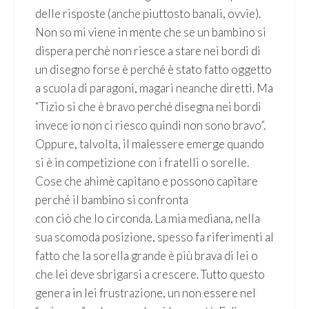
delle risposte (anche piuttosto banali, ovvie).
Non so mi viene in mente che se un bambino si
dispera perchè non riesce a stare nei bordi di
un disegno forse è perché è stato fatto oggetto
a scuola di paragoni, magari neanche diretti. Ma
“Tizio sì che è bravo perché disegna nei bordi
invece io non ci riesco quindi non sono bravo”.
Oppure, talvolta, il malessere emerge quando
si è in competizione con i fratelli o sorelle.
Cose che ahimè capitano e possono capitare
perché il bambino si confronta
con ciò che lo circonda. La mia mediana, nella
sua scomoda posizione, spesso fa riferimenti al
fatto che la sorella grande è più brava di lei o
che lei deve sbrigarsi a crescere. Tutto questo
genera in lei frustrazione, un non essere nel