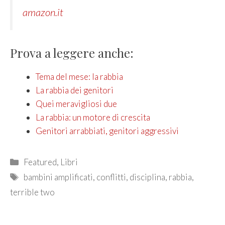
amazon.it
Prova a leggere anche:
Tema del mese: la rabbia
La rabbia dei genitori
Quei meravigliosi due
La rabbia: un motore di crescita
Genitori arrabbiati, genitori aggressivi
Categories
Featured
,
Libri
Tags
bambini amplificati
,
conflitti
,
disciplina
,
rabbia
,
terrible two