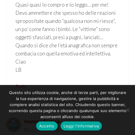
Quasi quasi lo compro e lo leggo… per me!
Devo ammettere che spesso ho delle reazioni
spropositate quando “qualcosa non mi riesce”,
un po’ come fanno i bimbi. Le “vittime” sono
oggetti sfasciati, presi a pugni, lanciati…
Quando si dice che l’età anagrafica non sempre
combacia con quella emotiva ed intellettiva.
Ciao
LB
Reply
Questo sito utilizza cookie, anche di terze parti, per migliorare
la tua esperienza di navigazione, gestire la pubblicità e
compiere analisi statistica del sito. Chiudendo questo banner,
scorrendo questa pagina o cliccando qualunque suo elemento
acconsenti all’uso dei cookie.
mammadicorsa
Accetto
Leggi l'informativa
Nov 24, 2011 at 1:38 pm