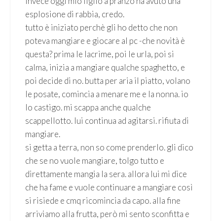
invece oggi mio figlio a pranzo ha avuto una
esplosione di rabbia, credo.
tutto è iniziato perchè gli ho detto che non
poteva mangiare e giocare al pc -che novità è
questa? prima le lacrime, poi le urla, poi si
calma, inizia a mangiare qualche spaghetto, e
poi decide di no. butta per aria il piatto, volano
le posate, comincia a menare me e la nonna. io
lo castigo. mi scappa anche qualche
scappellotto. lui continua ad agitarsi. rifiuta di
mangiare.
si getta a terra, non so come prenderlo. gli dico
che se no vuole mangiare, tolgo tutto e
direttamente mangia la sera. allora lui mi dice
che ha fame e vuole continuare a mangiare così
si risiede e cmq ricomincia da capo. alla fine
arriviamo alla frutta, però mi sento sconfitta e