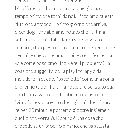
per X o Y, ma può essere per X E Y.
Ma ciò detto… ho ancora qualche giorno di
tempo prima che torni da noi… facciamo questa
riunione a freddo il primo giorno che arriva,
dicendogli che abbiamo notato che l’ultima
settimana che è stato da noi si è svegliato
sempre, che questo non è salutare né per noi né
per lui, e che vorremmo capire cosa c’è che non
va e come possiamo risolvere il problema? La
cosa che suggerivi della play therapy è da
includere in questo “pacchetto” come una sorta
di premio (tipo= l’ultima notte che sei stato qua
non ti sei alzato quindi abbiamo deciso che hai
“vinto” questo premio che a giorni alterni sarai
re per 20 minuti e potremo giocare insieme a
quello che vorrai?). Oppure è una cosa che
procede su un proprio binario, che va attuata