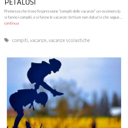
PETALOSI
Premesso che trovo l’espressione “compiti delle vacanze” un ossimoro (o
si fanno i compiti, o si fanno le vacanze: tertium non datur) e che seguo …
continua
Tags
compiti
,
vacanze
,
vacanze scolastiche