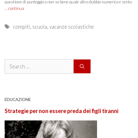
questione di punteggio o non so bene quale altro dubbio numerico e sento
…
continua
Tags
compiti
,
scuola
,
vacanze scolastiche
Search
for:
EDUCAZIONE
Strategie per non essere preda dei figli tiranni