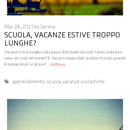
Mar 24, 2015
by
Serena
SCUOLA, VACANZE ESTIVE TROPPO
LUNGHE?
Vacanze estive lunghe o più pause distribuite durante l’anno scolastico
come nel resto del mondo? E’ davvero impossibile studiare l’estate quando
le temperature si alzano? …
continua
Tags
apprendimento
,
scuola
,
vacanze scolastiche