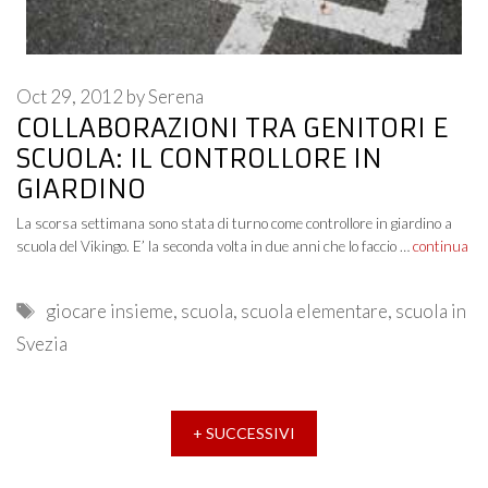
Oct 29, 2012
by
Serena
COLLABORAZIONI TRA GENITORI E
SCUOLA: IL CONTROLLORE IN
GIARDINO
La scorsa settimana sono stata di turno come controllore in giardino a
scuola del Vikingo. E’ la seconda volta in due anni che lo faccio …
continua
Tags
giocare insieme
,
scuola
,
scuola elementare
,
scuola in
Svezia
+ SUCCESSIVI