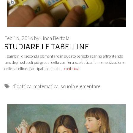
Feb 16, 2016
by
Linda Bertola
STUDIARE LE TABELLINE
I bambini di seconda elementare in questo periodo stanno affrontando
uno degli ostacoli più grossi della carriera scolastica: la memorizzazione
delle tabelline. L’antipatia di molti …
continua
Tags
didattica
,
matematica
,
scuola elementare