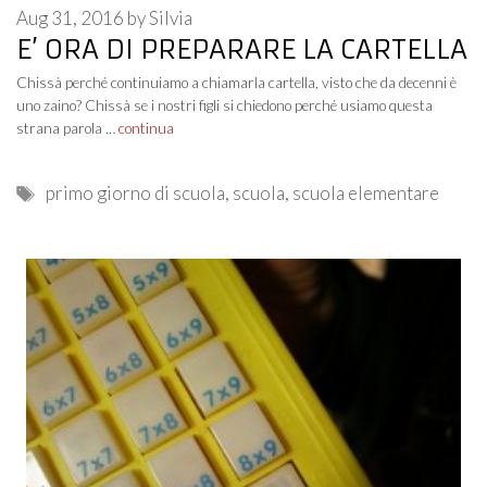
Aug 31, 2016
by
Silvia
E’ ORA DI PREPARARE LA CARTELLA
Chissà perché continuiamo a chiamarla cartella, visto che da decenni è
uno zaino? Chissà se i nostri figli si chiedono perché usiamo questa
strana parola …
continua
Tags
primo giorno di scuola
,
scuola
,
scuola elementare