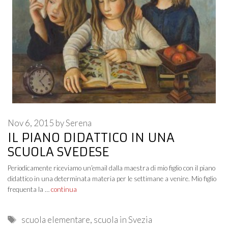
Nov 6, 2015
by
Serena
IL PIANO DIDATTICO IN UNA
SCUOLA SVEDESE
Periodicamente riceviamo un’email dalla maestra di mio figlio con il piano
didattico in una determinata materia per le settimane a venire. Mio figlio
frequenta la …
continua
Tags
scuola elementare
,
scuola in Svezia