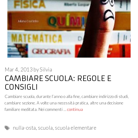
Mar 4, 2013
by
Silvia
CAMBIARE SCUOLA: REGOLE E
CONSIGLI
Cambiare scuola, durante l’anno o alla fine, cambiare indirizzo di studi,
cambiare sezione. A volte una necessità pratica, altre una decisione
familiare meditata. Nei commenti …
continua
Tags
nulla-osta
,
scuola
,
scuola elementare