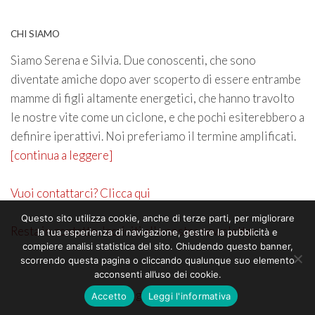
CHI SIAMO
Siamo Serena e Silvia. Due conoscenti, che sono
diventate amiche dopo aver scoperto di essere entrambe
mamme di figli altamente energetici, che hanno travolto
le nostre vite come un ciclone, e che pochi esiterebbero a
definire iperattivi. Noi preferiamo il termine amplificati.
[continua a leggere]
Vuoi contattarci? Clicca qui
Questo sito utilizza cookie, anche di terze parti, per migliorare
Resta in contatto. Iscriviti alla nostra newsletter
la tua esperienza di navigazione, gestire la pubblicità e
compiere analisi statistica del sito. Chiudendo questo banner,
scorrendo questa pagina o cliccando qualunque suo elemento
acconsenti all’uso dei cookie.
©2026 genitoricrescono
Accetto
Leggi l'informativa