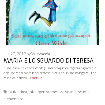
Jun 27, 2019
by
Valewanda
MARIA E LO SGUARDO DI TERESA
“Ciao Maria!”, dico sorridendo guardando questa ragazza dagli occhi di
cielo uscire dal cancello dell’oratorio. Maria ha un abitino leggero, lilla e
rosso, dei sandali …
continua
Tags
autostima
,
intelligenza emotiva
,
scuola
,
scuola
elementare