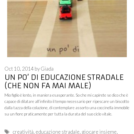
Oct 10, 2014
by
Giada
UN PO’ DI EDUCAZIONE STRADALE
(CHE NON FA MAI MALE)
Mio figlio è lento, in maniera esasperante. So che mi capirete se dico che è
capace di dilatare all’infinito il tempo necessario per ripescare un biscotto
dalla tazza della colazione, di contemplare assorto una coccinella immobile
su un fiore praticamente per tutta la durata del suo ciclo vitale.
Tags
creatività
,
educazione stradale
,
giocare insieme
,