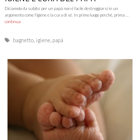
Diciamolo da subito: per un papà non è facile destreggiarsi in un
argomento come l’igiene e la cura di sé. In primo luogo perché, prima …
continua
Tags
bagnetto
,
igiene
,
papà