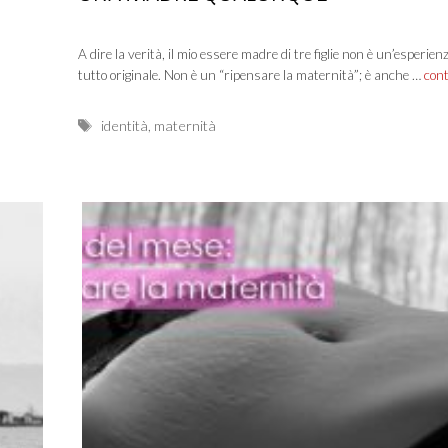
A dire la verità, il mio essere madre di tre figlie non è un’esperien
tutto originale. Non è un “ripensare la maternità”; è anche …
con
Tags
identità
,
maternità