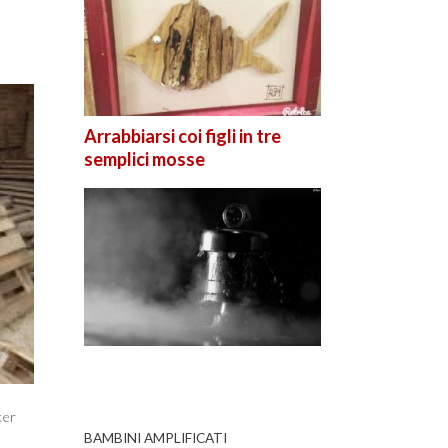
Arrabbiarsi coi figli in tre
semplici mosse
ker
BAMBINI AMPLIFICATI