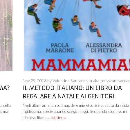
Nov 29, 2018
by
Valentina Santandrea aka pollywantsacra
MMA?
IL METODO ITALIANO: UN LIBRO DA
REGALARE A NATALE AI GENITORI
a della
Negli ultimi anni, la roadmap delle mie letture è passata da rigida
ri, ma
rigidissima, specie quando scelgo i saggi. Se quando studiavo mi
ritenevo libera …
continua