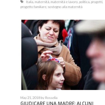
Tags
Italia
,
maternità
,
maternità e lavoro
,
politica
,
progetti
,
progetto familiare
,
sostegno alla maternità
May 21, 2018
by
Rossella
GIUDICARE UNA MADRE: ALCUNI