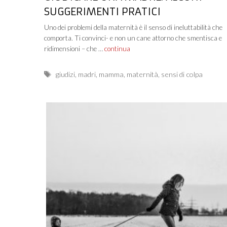
SUGGERIMENTI PRATICI
Uno dei problemi della maternità è il senso di ineluttabilità che
comporta. Ti convinci- e non un cane attorno che smentisca e
ridimensioni – che …
continua
Tags
giudizi
,
madri
,
mamma
,
maternità
,
sensi di colpa