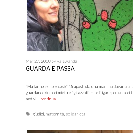
Mar 27, 2018
by
Valewanda
GUARDA E PASSA
“Ma fanno sempre così?” Mi apostrofa una mamma davanti alla
guardando due dei miei tre figli azzuffarsi e litigare per uno dei t
motivi …
continua
Tags
giudizi
,
maternità
,
solidarietà