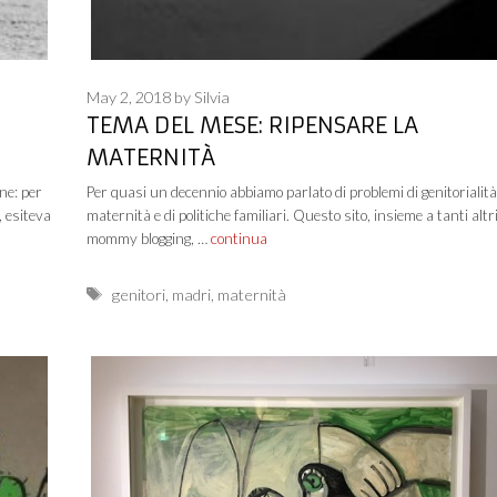
May 2, 2018
by
Silvia
TEMA DEL MESE: RIPENSARE LA
MATERNITÀ
ne: per
Per quasi un decennio abbiamo parlato di problemi di genitorialità
, esiteva
maternità e di politiche familiari. Questo sito, insieme a tanti altri
mommy blogging, …
continua
Tags
genitori
,
madri
,
maternità