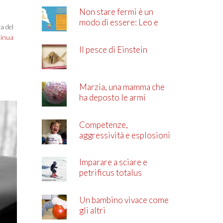
Non stare fermi è un
modo di essere: Leo e
za del
l’ADHD
tinua
Il pesce di Einstein
Marzia, una mamma che
ha deposto le armi
Competenze,
aggressività e esplosioni
di rabbia
Imparare a sciare e
petrificus totalus
Un bambino vivace come
gli altri