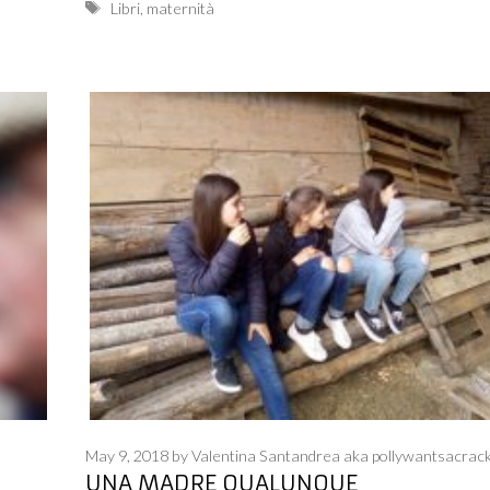
Tags
Libri
,
maternità
May 9, 2018
by
Valentina Santandrea aka pollywantsacrac
UNA MADRE QUALUNQUE