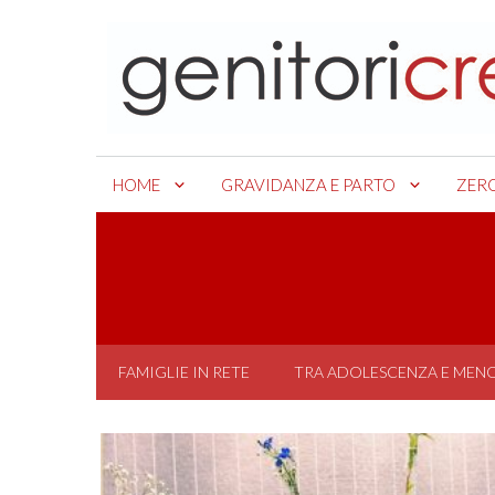
Skip
to
content
HOME
GRAVIDANZA E PARTO
ZER
FAMIGLIE IN RETE
TRA ADOLESCENZA E MEN