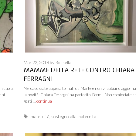
Mar 22, 2018
by
Rossella
MAMME DELLA RETE CONTRO CHIARA
FERRAGNI
 scuola,
Nel caso siate appena tornati da Marte e non vi abbiano aggiornat
anti
la novità: Chiara Ferragni ha partorito. Fermi! Non cominciate a 
gesti …
continua
Tags
maternità
,
sostegno alla maternità