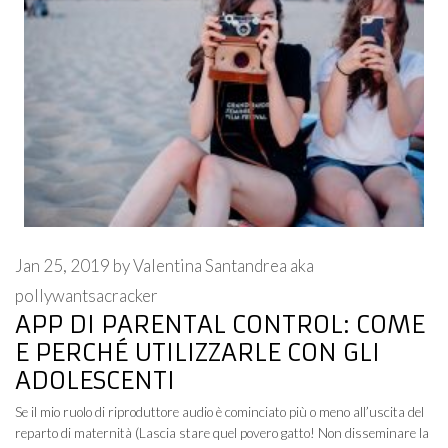
Jan 25, 2019
by
Valentina Santandrea aka
pollywantsacracker
APP DI PARENTAL CONTROL: COME
E PERCHÉ UTILIZZARLE CON GLI
ADOLESCENTI
Se il mio ruolo di riproduttore audio è cominciato più o meno all’uscita del
reparto di maternità (Lascia stare quel povero gatto! Non disseminare la