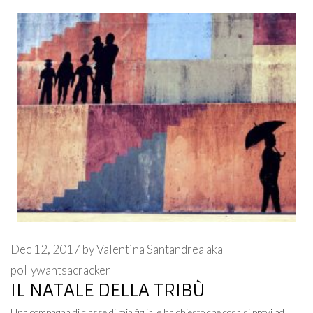
Dec 12, 2017
by
Valentina Santandrea aka
pollywantsacracker
IL NATALE DELLA TRIBÙ
Una compagna di classe di mia figlia le ha chiesto che cosa si provi ad