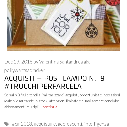
Dec 19, 2018
by
Valentina Santandrea aka
pollywantsacracker
ACQUISTI – POST LAMPO N. 19
#TRUCCHIPERFARCELA
Se hai più figli e tendi a “militarizzare” acquisti, opportunità e interazioni
(calzini e mutande in stock, attenzioni limitate e quasi sempre condivise,
abbonamenti multipli …
continua
Tags
#cal2018
,
acquistare
,
adolescenti
,
intelligenza