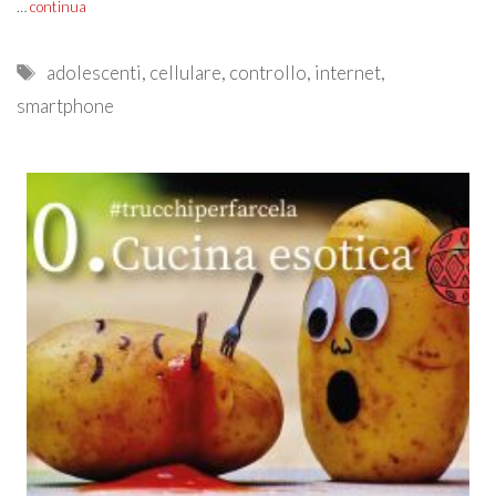
…
continua
Tags
adolescenti
,
cellulare
,
controllo
,
internet
,
smartphone