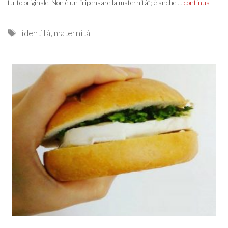
tutto originale. Non è un “ripensare la maternità”; è anche …
continua
Tags
identità
,
maternità