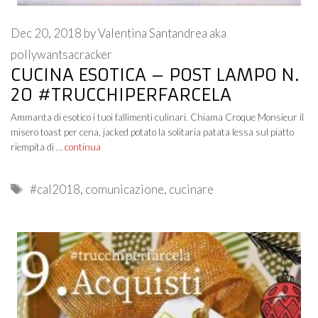
Dec 20, 2018
by
Valentina Santandrea aka
pollywantsacracker
CUCINA ESOTICA – POST LAMPO N.
20 #TRUCCHIPERFARCELA
Ammanta di esotico i tuoi fallimenti culinari. Chiama Croque Monsieur il
misero toast per cena, jacked potato la solitaria patata lessa sul piatto
riempita di …
continua
Tags
#cal2018
,
comunicazione
,
cucinare