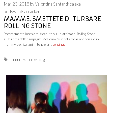
Mar 23, 2018
by
Valentina Santandrea aka
pollywantsacracker
MAMME, SMETTETE DI TURBARE
ROLLING STONE
Recentemente l’occhio mi è caduto su un articolo di Rolling Stone
sull’ultima delle campagne McDonald’s in collaborazione con alcuni
mummy blog italiani. Il tono era …
continua
Tags
mamme
,
marketing