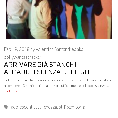
Feb 19, 2018
by
Valentina Santandrea aka
pollywantsacracker
ARRIVARE GIÀ STANCHI
ALL’ADOLESCENZA DEI FIGLI
Tutte e tre le mie figlie vanno alla scuola media e le gemelle si apprestano
a compiere 13 anni e quindi a entrare ufficialmente nell’adolescenza …
continua
Tags
adolescenti
,
stanchezza
,
stili genitoriali