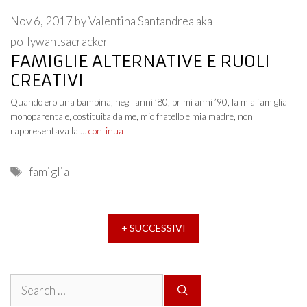
Nov 6, 2017
by
Valentina Santandrea aka
pollywantsacracker
FAMIGLIE ALTERNATIVE E RUOLI
CREATIVI
Quando ero una bambina, negli anni ’80, primi anni ’90, la mia famiglia
monoparentale, costituita da me, mio fratello e mia madre, non
rappresentava la …
continua
Tags
famiglia
+ SUCCESSIVI
Search
for: