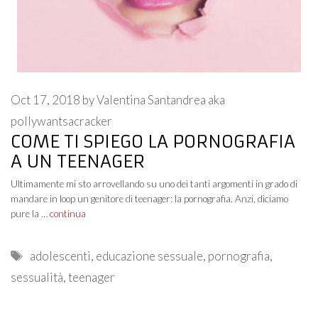
Oct 17, 2018
by
Valentina Santandrea aka
pollywantsacracker
COME TI SPIEGO LA PORNOGRAFIA
A UN TEENAGER
Ultimamente mi sto arrovellando su uno dei tanti argomenti in grado di
mandare in loop un genitore di teenager: la pornografia. Anzi, diciamo
pure la …
continua
Tags
adolescenti
,
educazione sessuale
,
pornografia
,
sessualità
,
teenager