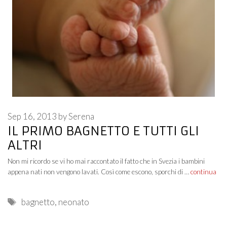
Sep 16, 2013
by
Serena
IL PRIMO BAGNETTO E TUTTI GLI
ALTRI
Non mi ricordo se vi ho mai raccontato il fatto che in Svezia i bambini
appena nati non vengono lavati. Così come escono, sporchi di …
continua
Tags
bagnetto
,
neonato