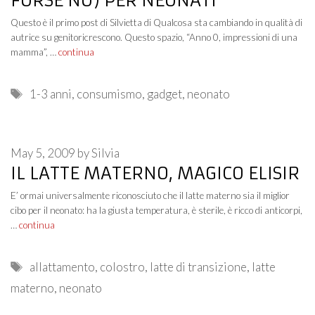
FORSE NO) PER NEONATI
Questo è il primo post di Silvietta di Qualcosa sta cambiando in qualità di
autrice su genitoricrescono. Questo spazio, “Anno 0, impressioni di una
mamma”, …
continua
Tags
1-3 anni
,
consumismo
,
gadget
,
neonato
May 5, 2009
by
Silvia
IL LATTE MATERNO, MAGICO ELISIR
E’ ormai universalmente riconosciuto che il latte materno sia il miglior
cibo per il neonato: ha la giusta temperatura, è sterile, è ricco di anticorpi,
…
continua
Tags
allattamento
,
colostro
,
latte di transizione
,
latte
materno
,
neonato