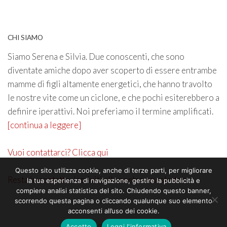
CHI SIAMO
Siamo Serena e Silvia. Due conoscenti, che sono
diventate amiche dopo aver scoperto di essere entrambe
mamme di figli altamente energetici, che hanno travolto
le nostre vite come un ciclone, e che pochi esiterebbero a
definire iperattivi. Noi preferiamo il termine amplificati.
[continua a leggere]
Vuoi contattarci? Clicca qui
Questo sito utilizza cookie, anche di terze parti, per migliorare
Resta in contatto. Iscriviti alla nostra newsletter
la tua esperienza di navigazione, gestire la pubblicità e
compiere analisi statistica del sito. Chiudendo questo banner,
scorrendo questa pagina o cliccando qualunque suo elemento
acconsenti all’uso dei cookie.
©2026 genitoricrescono
Accetto
Leggi l'informativa