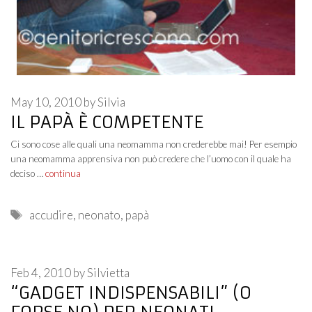
May 10, 2010
by
Silvia
IL PAPÀ È COMPETENTE
Ci sono cose alle quali una neomamma non crederebbe mai! Per esempio
una neomamma apprensiva non può credere che l’uomo con il quale ha
deciso …
continua
Tags
accudire
,
neonato
,
papà
Feb 4, 2010
by
Silvietta
“GADGET INDISPENSABILI” (O