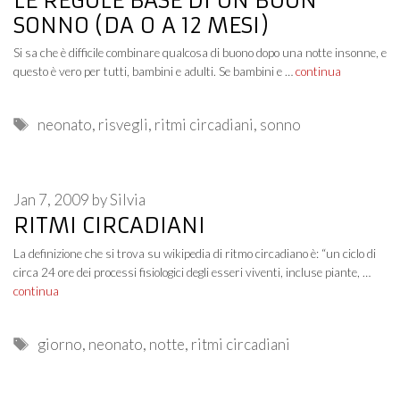
LE REGOLE BASE DI UN BUON
SONNO (DA 0 A 12 MESI)
Si sa che è difficile combinare qualcosa di buono dopo una notte insonne, e
questo è vero per tutti, bambini e adulti. Se bambini e …
continua
Tags
neonato
,
risvegli
,
ritmi circadiani
,
sonno
Jan 7, 2009
by
Silvia
RITMI CIRCADIANI
La definizione che si trova su wikipedia di ritmo circadiano è: “un ciclo di
circa 24 ore dei processi fisiologici degli esseri viventi, incluse piante, …
continua
Tags
giorno
,
neonato
,
notte
,
ritmi circadiani