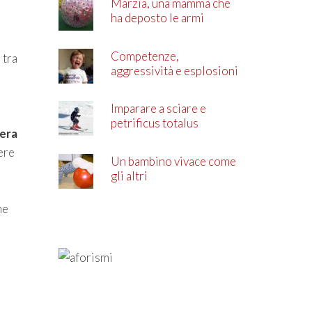
Marzia, una mamma che
ha deposto le armi
Competenze,
 tra
aggressività e esplosioni
di rabbia
Imparare a sciare e
petrificus totalus
vera
ere
Un bambino vivace come
gli altri
he