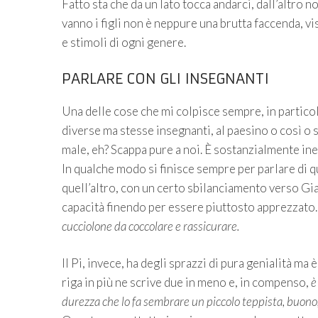
Fatto sta che da un lato tocca andarci, dall’altro 
vanno i figli non è neppure una brutta faccenda, vis
e stimoli di ogni genere.
PARLARE CON GLI INSEGNANTI
Una delle cose che mi colpisce sempre, in particol
diverse ma stesse insegnanti, al paesino o così o si
male, eh? Scappa pure a noi. È sostanzialmente ine
In qualche modo si finisce sempre per parlare di q
quell’altro, con un certo sbilanciamento verso Gi
capacità finendo per essere piuttosto apprezzato. 
cucciolone da coccolare e rassicurare.
Il Pi, invece, ha degli sprazzi di pura genialità m
riga in più ne scrive due in meno e, in compenso,
è
durezza che lo fa sembrare un piccolo teppista, buono,