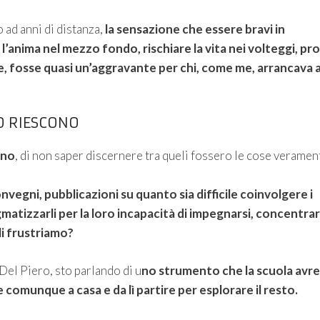
 ad anni di distanza,
la sensazione che essere bravi in
l’anima nel mezzo fondo, rischiare la vita nei volteggi, pr
e, fosse quasi un’aggravante per chi, come me, arrancava 
O RIESCONO
gno
, di non saper discernere tra queli fossero le cose veramen
egni, pubblicazioni su quanto sia difficile coinvolgere i
matizzarli per la loro incapacità di impegnarsi, concentrar
li frustriamo?
Del Piero, sto parlando di u
no strumento che la scuola avr
e comunque a casa e da lì partire per esplorare il resto.