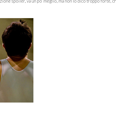
ione spoiler, va un po’ meglio, ma non lo dico troppo forte, c