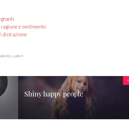
egnanti
o, ragione e sentimento
i distrazione
talento
,
valori
N
Shiny happy people