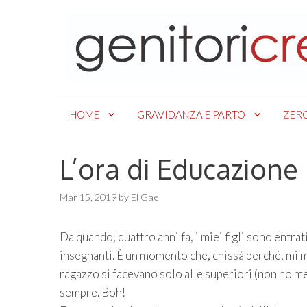
Skip
to
content
HOME
GRAVIDANZA E PARTO
ZER
L’ora di Educazione 
Mar 15, 2019
by
El Gae
Da quando, quattro anni fa, i miei figli sono entrat
insegnanti. È un momento che, chissà perché, mi 
ragazzo si facevano solo alle superiori (non ho me
sempre. Boh!