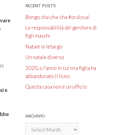
RECENT POSTS
Bongo cha-cha-cha #oralosai
ovare
Le responsabilità del genitore di
a
figli maschi
Natale in letargo
Un natale diverso
te
2020, o l’anno in cui mia figlia ha
abbandonato il liceo
Questa casa non è un ufficio
si e
ebbe
ARCHIVIO
Archivio