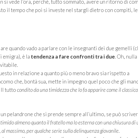
non si vede l’ora, perché, tutto sommato, avere un ritorno di co
to il tempo che poi si investe nel stargli dietro con compiti, l
are quando vado a parlare con le insegnanti dei due gemelli (c
 emigra), è la
tendenza a fare confronti tra i due
. Oh, nulla
vitabile.
uesto in relazione a quanto più o meno bravo sia rispetto a
acomo che, bontà sua, mette in impegno quel poco che gli manc
Il tutto
condito da una timidezza che lo fa apparire come il classico
a è un pelandrone che si prende sempre all’ultimo, se può scrive
 timido almeno quanto il fratello ma lo esterna con una chiusura di
 al massimo, per qualche serie sulla delinquenza giovanile
.