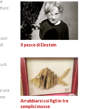
me
etture
lassi
 di
Il pesce di Einstein
a di
re una
 una
Arrabbiarsi coi figli in tre
semplici mosse