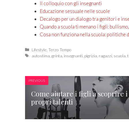
Il colloquio con gli insegnanti
Educazione sessuale nelle scuole
Decalogo per un dialogo tra genitori e ins
Quando a scuola ti menano i figli: bullism
Cosa non funziona nella scuola: politiche d
Categories
Lifestyle
,
Terzo Tempo
Tags
autostima
,
grinta
,
insegnanti
,
pigrizia
,
ragazzi
,
scuola
,
PREVIOUS
Come aiutare i figli a scoprire i
propri talenti