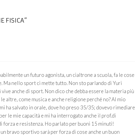
E FISICA”
abilmente un futuro agonista, un cialtrone a scuola, fa le cose
e. Ma nello sport ci mette tutto. Non sto parlando di Yuri
i vive anche di sport. Non dico che debba essere la materia più
le altre, come musica e anche religione perché no? Al mio
 mi ha salvato in orale, dove ho preso 35/35; dovevo rimediare
per le mie capacità e mi ha interrogato anche il prof.di
 di forza e resistenza. Ho parlato per buoni 15 minuti!
 un bravo sportivo sarà per forza di cose anche un buon