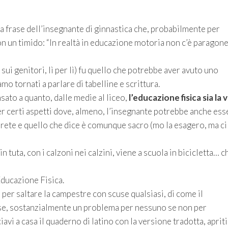
a frase dell’insegnante di ginnastica che, probabilmente per
on un timido: “In realtà in educazione motoria non c’è paragone
 sui genitori, lì per lì) fu quello che potrebbe aver avuto uno
o tornati a parlare di tabelline e scrittura.
nsato a quanto, dalle medie al liceo,
l’educazione fisica sia la 
per certi aspetti dove, almeno, l’insegnante potrebbe anche ess
 prete e quello che dice è comunque sacro (mo la esagero, ma ci
 tuta, con i calzoni nei calzini, viene a scuola in bicicletta… c
Educazione Fisica.
per saltare la campestre con scuse qualsiasi, di come il
osse, sostanzialmente un problema per nessuno se non per
avi a casa il quaderno di latino con la versione tradotta, apriti