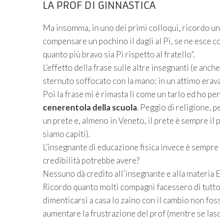
LA PROF DI GINNASTICA
Ma insomma, in uno dei primi colloqui, ricordo un
compensare un pochino il dagli al Pi, se ne esce c
quanto più bravo sia Pi rispetto al fratello”.
L’effetto della frase sulle altre insegnanti (e anche
sternuto soffocato con la mano: in un attimo eravam
Poi la frase mi è rimasta lì come un tarlo ed ho pe
cenerentola della scuola
. Peggio di religione, 
un prete e, almeno in Veneto, il prete è sempre il
siamo capiti).
L’insegnante di educazione fisica invece è sempre in
credibilità potrebbe avere?
Nessuno dà credito all’insegnante e alla materia 
Ricordo quanto molti compagni facessero di tutto 
dimenticarsi a casa lo zaino con il cambio non f
aumentare la frustrazione del prof (mentre se lasci