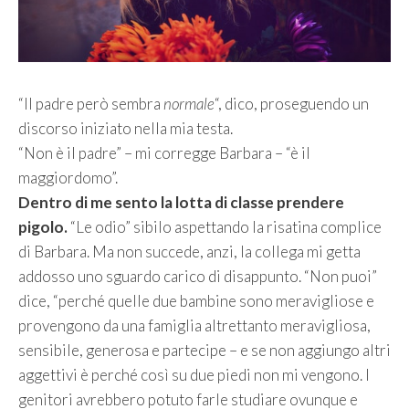
“Il padre però sembra
normale
“, dico, proseguendo un
discorso iniziato nella mia testa.
“Non è il padre” – mi corregge Barbara – “è il
maggiordomo”.
Dentro di me sento la lotta di classe prendere
pigolo.
“Le odio” sibilo aspettando la risatina complice
di Barbara. Ma non succede, anzi, la collega mi getta
addosso uno sguardo carico di disappunto. “Non puoi”
dice, “perché quelle due bambine sono meravigliose e
provengono da una famiglia altrettanto meravigliosa,
sensibile, generosa e partecipe – e se non aggiungo altri
aggettivi è perché così su due piedi non mi vengono. I
genitori avrebbero potuto farle studiare ovunque e