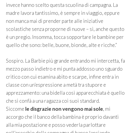
invece hanno scelto questa scuolina di campagna. La
madre lavora tantissimo, è sempre in viaggio, eppure
non manca mai di prender parte alle iniziative
scolastiche senza proporne di nuove – sì, anche questo
è un pregio. Insomma, tocca sopportare le bambine per
quello che sono: belle, buone, bionde, alte e ricche.”
Sospiro. La Barbie più grande entrando mi intercetta, fa
mezzo passo indietro e mi punta addosso uno sguardo
critico con cui esamina abito e scarpe, infine entra in
classe con un’espressione a metà tra stupore e
apprezzamento: una bidella così apparecchiata è quello
che si confà a una ragazza coi suoi standard.
Siccome
le disgrazie non vengono mai sole
, mi
accorgo che il banco della bambina è proprio davanti
alla mia postazione e posso vederla parlottare
nell’orecchio della compagna di banco lanciando