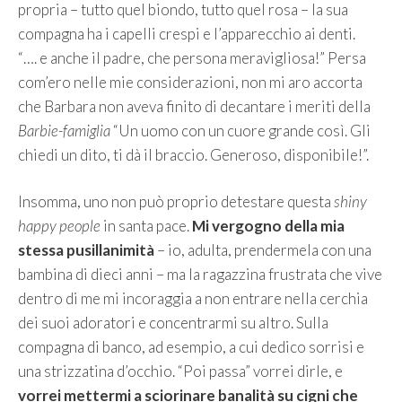
propria – tutto quel biondo, tutto quel rosa – la sua
compagna ha i capelli crespi e l’apparecchio ai denti.
“…. e anche il padre, che persona meravigliosa!” Persa
com’ero nelle mie considerazioni, non mi aro accorta
che Barbara non aveva finito di decantare i meriti della
Barbie-famiglia
“Un uomo con un cuore grande così. Gli
chiedi un dito, ti dà il braccio. Generoso, disponibile!”.
Insomma, uno non può proprio detestare questa
shiny
happy people
in santa pace.
Mi vergogno della mia
stessa pusillanimità
– io, adulta, prendermela con una
bambina di dieci anni – ma la ragazzina frustrata che vive
dentro di me mi incoraggia a non entrare nella cerchia
dei suoi adoratori e concentrarmi su altro. Sulla
compagna di banco, ad esempio, a cui dedico sorrisi e
una strizzatina d’occhio. “Poi passa” vorrei dirle, e
vorrei mettermi a sciorinare banalità su cigni che