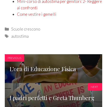
Mini-corso di autostima per genitori: 2- Reggere
ai confronti
Come vestire i gemelli
Categories
Scuole crescono
Tags
autostima
PREVIOUS
L’ora di Educazione Fisica
NEXT
I padri perfetti e Greta Thunberg