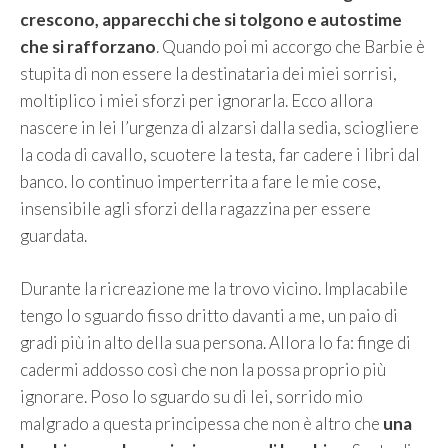
crescono, apparecchi che si tolgono e autostime
che si rafforzano
. Quando poi mi accorgo che Barbie è
stupita di non essere la destinataria dei miei sorrisi,
moltiplico i miei sforzi per ignorarla. Ecco allora
nascere in lei l’urgenza di alzarsi dalla sedia, sciogliere
la coda di cavallo, scuotere la testa, far cadere i libri dal
banco. Io continuo imperterrita a fare le mie cose,
insensibile agli sforzi della ragazzina per essere
guardata.
Durante la ricreazione me la trovo vicino. Implacabile
tengo lo sguardo fisso dritto davanti a me, un paio di
gradi più in alto della sua persona. Allora lo fa: finge di
cadermi addosso così che non la possa proprio più
ignorare. Poso lo sguardo su di lei, sorrido mio
malgrado a questa principessa che non è altro che
una