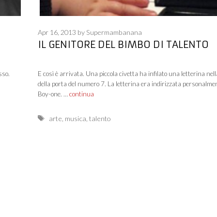
Apr 16, 2013
by
Supermambanana
IL GENITORE DEL BIMBO DI TALENTO
sso.
E così è arrivata. Una piccola civetta ha infilato una letterina nel
della porta del numero 7. La letterina era indirizzata personalme
Boy-one. …
continua
Tags
arte
,
musica
,
talento