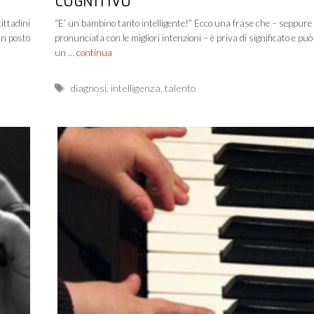
COGNITIVO
cittadini
“E’ un bambino tanto intelligente!” Ecco una frase che – seppure
un posto
pronunciata con le migliori intenzioni – è priva di significato e pu
un …
continua
Tags
diagnosi
,
intelligenza
,
talento