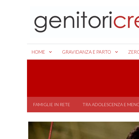
Skip
to
content
HOME
GRAVIDANZA E PARTO
ZER
FAMIGLIE IN RETE
TRA ADOLESCENZA E MEN