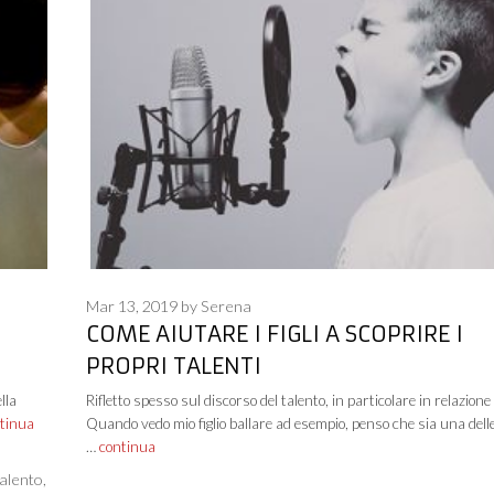
Mar 13, 2019
by
Serena
COME AIUTARE I FIGLI A SCOPRIRE I
PROPRI TALENTI
lla
Rifletto spesso sul discorso del talento, in particolare in relazione ai
tinua
Quando vedo mio figlio ballare ad esempio, penso che sia una dell
…
continua
talento
,