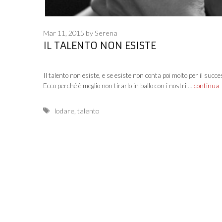
Mar 11, 2015
by
Serena
IL TALENTO NON ESISTE
Il talento non esiste, e se esiste non conta poi molto per il succe
Ecco perché è meglio non tirarlo in ballo con i nostri …
continua
Tags
lodare
,
talento