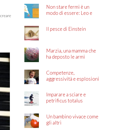
Non stare fermi è un
modo di essere: Leo e
ò creare
l’ADHD
Il pesce di Einstein
Marzia, una mamma che
ha deposto le armi
Competenze,
aggressività e esplosioni
di rabbia
Imparare a sciare e
petrificus totalus
Un bambino vivace come
gli altri