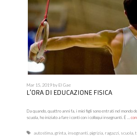
Mar 15, 2019
by
El Gae
L’ORA DI EDUCAZIONE FISICA
Da quando, quattro anni fa, i miei figli sono entrati nel mondo de
scuola, ho iniziato a fare i conti con i colloqui insegnanti. È …
con
Tags
autostima
,
grinta
,
insegnanti
,
pigrizia
,
ragazzi
,
scuola
,