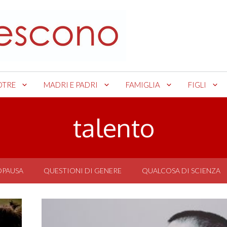
OTRE
MADRI E PADRI
FAMIGLIA
FIGLI
talento
OPAUSA
QUESTIONI DI GENERE
QUALCOSA DI SCIENZA