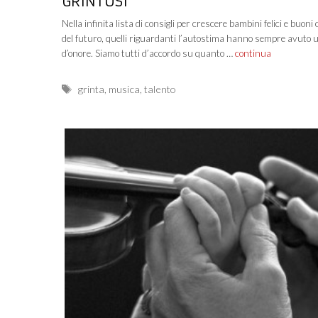
GRINTOSI
Nella infinita lista di consigli per crescere bambini felici e buoni 
del futuro, quelli riguardanti l’autostima hanno sempre avuto 
d’onore. Siamo tutti d’accordo su quanto …
continua
Tags
grinta
,
musica
,
talento