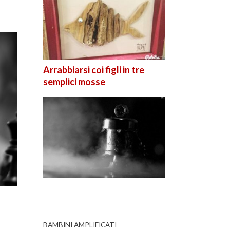
Arrabbiarsi coi figli in tre
semplici mosse
BAMBINI AMPLIFICATI