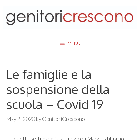
Skip
to
content
MENU
Le famiglie e la
sospensione della
scuola – Covid 19
May 2, 2020
by
GenitoriCrescono
Circa otto settimane fa, all’inizio di Marzo, abbiamo