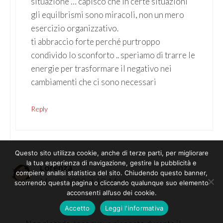
situazione … capisco che in certe situazioni
gli equilbrismi sono miracoli, non un mero
esercizio organizzativo.
ti abbraccio forte perché purtroppo
condivido lo sconforto .. speriamo di trarre le
energie per trasformare il negativo nei
cambiamenti che ci sono necessari
Reply
Questo sito utilizza cookie, anche di terze parti, per migliorare
la tua esperienza di navigazione, gestire la pubblicità e
Lorenza
compiere analisi statistica del sito. Chiudendo questo banner,
May 3, 2020 at 10:14 am
scorrendo questa pagina o cliccando qualunque suo elemento
acconsenti all’uso dei cookie.
Accetto
Leggi l'informativa