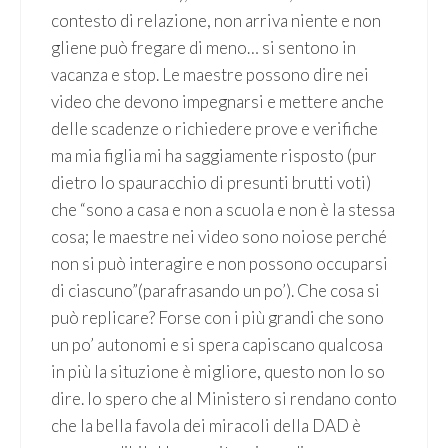
contesto di relazione, non arriva niente e non
gliene può fregare di meno… si sentono in
vacanza e stop. Le maestre possono dire nei
video che devono impegnarsi e mettere anche
delle scadenze o richiedere prove e verifiche
ma mia figlia mi ha saggiamente risposto (pur
dietro lo spauracchio di presunti brutti voti)
che “sono a casa e non a scuola e non è la stessa
cosa; le maestre nei video sono noiose perché
non si può interagire e non possono occuparsi
di ciascuno”(parafrasando un po’). Che cosa si
può replicare? Forse con i più grandi che sono
un po’ autonomi e si spera capiscano qualcosa
in più la situzione è migliore, questo non lo so
dire. Io spero che al Ministero si rendano conto
che la bella favola dei miracoli della DAD è