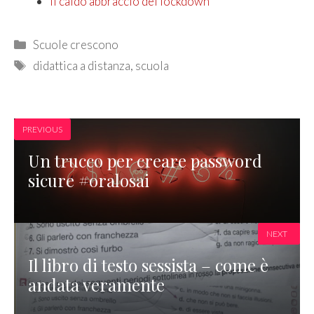
Il caldo abbraccio del lockdown
Categories
Scuole crescono
Tags
didattica a distanza
,
scuola
PREVIOUS
Un trucco per creare password
sicure #oralosai
NEXT
Il libro di testo sessista – come è
andata veramente