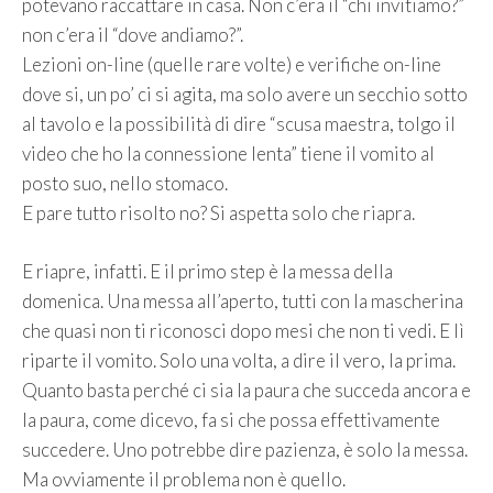
potevano raccattare in casa. Non c’era il “chi invitiamo?”
non c’era il “dove andiamo?”.
Lezioni on-line (quelle rare volte) e verifiche on-line
dove si, un po’ ci si agita, ma solo avere un secchio sotto
al tavolo e la possibilità di dire “scusa maestra, tolgo il
video che ho la connessione lenta” tiene il vomito al
posto suo, nello stomaco.
E pare tutto risolto no? Si aspetta solo che riapra.
E riapre, infatti. E il primo step è la messa della
domenica. Una messa all’aperto, tutti con la mascherina
che quasi non ti riconosci dopo mesi che non ti vedi. E lì
riparte il vomito. Solo una volta, a dire il vero, la prima.
Quanto basta perché ci sia la paura che succeda ancora e
la paura, come dicevo, fa si che possa effettivamente
succedere. Uno potrebbe dire pazienza, è solo la messa.
Ma ovviamente il problema non è quello.