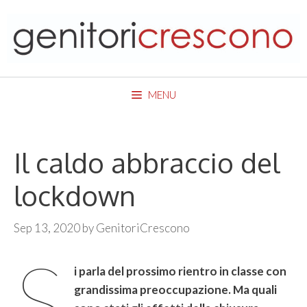
Skip
to
content
MENU
Il caldo abbraccio del
lockdown
Sep 13, 2020
by
GenitoriCrescono
S
i parla del prossimo rientro in classe con
grandissima preoccupazione. Ma quali