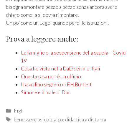
bisogna smontare pezzo a pezzo senza ancora avere
chiaro come la si dovrà rimontare.
Un po’ come un Lego, quando perdi le istruzioni.
Prova a leggere anche:
Le famiglie e la sospensione della scuola – Covid
19
Cosa ho visto nella DaD dei miei figli
Questa casa non è un ufficio
ll giardino segreto di F.H.Burnett
Simone e il male di Dad
Categories
Figli
Tags
benessere psicologico
,
didattica a distanza