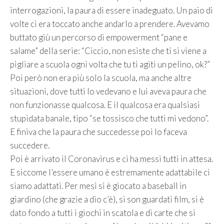
interrogazioni, la paura di essere inadeguato. Un paio di
volte ci era toccato anche andarlo a prendere. Avevamo
buttato giù un percorso di empowerment “pane e
salame” della serie: “Ciccio, non esiste che ti si viene a
pigliare a scuola ogni volta che tu ti agiti un pelino, ok?”
Poi però non era più solo la scuola, ma anche altre
situazioni, dove tutti lo vedevano e lui aveva paura che
non funzionasse qualcosa. E il qualcosa era qualsiasi
stupidata banale, tipo “se tossisco che tutti mi vedono”.
E finiva che la paura che succedesse poi lo faceva
succedere.
Poi è arrivato il Coronavirus e ci ha messi tutti in attesa.
E siccome l’essere umano è estremamente adattabile ci
siamo adattati. Per mesi si è giocato a baseball in
giardino (che grazie a dio c’è), si son guardati film, si è
dato fondo a tutti i giochi in scatola e di carte che si