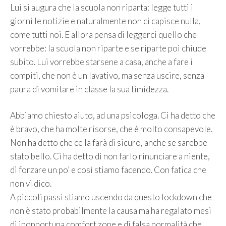
Lui si augura che la scuola non riparta: legge tutti i
giorni le notizie e naturalmente non ci capisce nulla,
come tutti noi. E allora pensa di leggerci quello che
vorrebbe: la scuola non riparte e se riparte poi chiude
subito. Lui vorrebbe starsene a casa, anche a fare i
compiti, che non è un lavativo, ma senza uscire, senza
paura di vomitare in classe la sua timidezza.
Abbiamo chiesto aiuto, ad una psicologa. Ci ha detto che
è bravo, che ha molte risorse, che è molto consapevole.
Non ha detto che ce la farà di sicuro, anche se sarebbe
stato bello. Ci ha detto di non farlo rinunciare a niente,
di forzare un po’ e così stiamo facendo. Con fatica che
non vi dico.
A piccoli passi stiamo uscendo da questo lockdown che
non è stato probabilmente la causa ma ha regalato mesi
di inopportuna comfort zone e di falsa normalità che