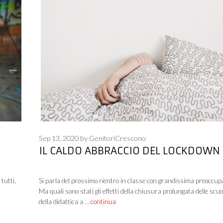
Sep 13, 2020
by
GenitoriCrescono
IL CALDO ABBRACCIO DEL LOCKDOWN
tutti,
Si parla del prossimo rientro in classe con grandissima preoccup
Ma quali sono stati gli effetti della chiusura prolungata delle scuo
della didattica a …
continua