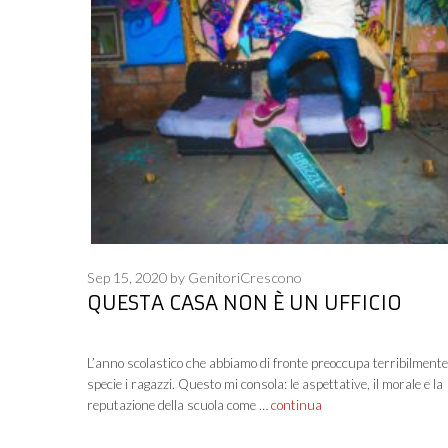
Sep 15, 2020
by
GenitoriCrescono
QUESTA CASA NON È UN UFFICIO
L’anno scolastico che abbiamo di fronte preoccupa terribilmente 
specie i ragazzi. Questo mi consola: le aspettative, il morale e la
reputazione della scuola come …
continua