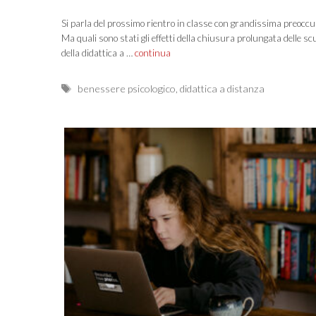
Si parla del prossimo rientro in classe con grandissima preoccu
Ma quali sono stati gli effetti della chiusura prolungata delle sc
della didattica a …
continua
Tags
benessere psicologico
,
didattica a distanza