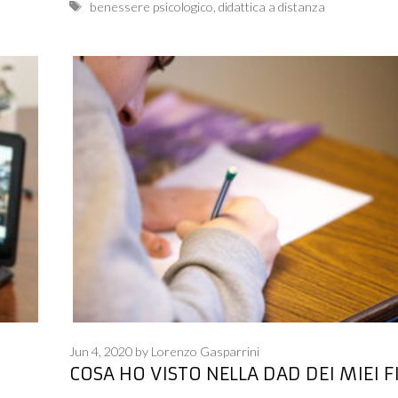
Tags
benessere psicologico
,
didattica a distanza
Jun 4, 2020
by
Lorenzo Gasparrini
COSA HO VISTO NELLA DAD DEI MIEI F