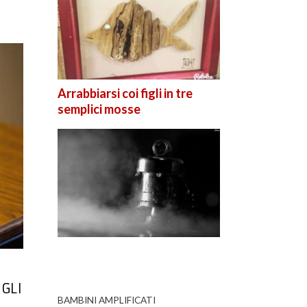
Arrabbiarsi coi figli in tre
semplici mosse
IGLI
BAMBINI AMPLIFICATI