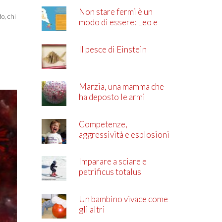
Non stare fermi è un
o, chi
modo di essere: Leo e
l’ADHD
Il pesce di Einstein
Marzia, una mamma che
ha deposto le armi
Competenze,
aggressività e esplosioni
di rabbia
Imparare a sciare e
petrificus totalus
Un bambino vivace come
gli altri