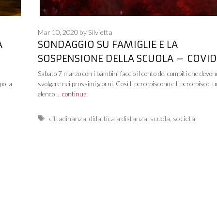
Mar 10, 2020
by
Silvietta
A
SONDAGGIO SU FAMIGLIE E LA
SOSPENSIONE DELLA SCUOLA – COVID
Sabato 7 marzo con i bambini faccio il conto dei compiti che devon
po la
svolgere nei prossimi giorni. Così li percepiscono e li percepisco: 
elenco …
continua
Tags
cittadinanza
,
didattica a distanza
,
scuola
,
società