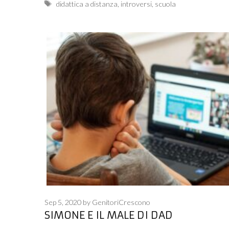
Tags
didattica a distanza
,
introversi
,
scuola
Sep 5, 2020
by
GenitoriCrescono
SIMONE E IL MALE DI DAD