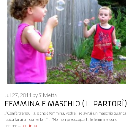
Jul 27, 2011
by
Silvietta
FEMMINA E MASCHIO (LI PARTORÌ)
..”Com’è tranquilla, è che è femmina, vedrai, se avrai un maschio quanta
fatica farai a ricorrerlo …” .. “No, non preoccuparti, le femmine sono
sempre …
continua