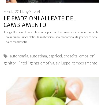
Feb 4, 2014
by
Silvietta
LE EMOZIONI ALLEATE DEL
CAMBIAMENTO
Tra gli illuminanti scambi con Supermambanana ne ricordo in particolare
uno in cui la Super definì la maternità una maratona, da prendere con
una certa filosofia.
Tags
autonomia
,
autostima
,
capricci
,
crescita
,
emozioni
,
genitori
,
intelligenza emotiva
,
sviluppo
,
temperamento