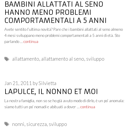
BAMBINI ALLATTATI AL SENO
HANNO MENO PROBLEMI
COMPORTAMENTALI A 5 ANNI
Avete sentito l’ultima novità? Pare che i bambini allattati al seno almeno
4 mesi sviluppano meno problemi comportamentali a 5 anni di età. Sto
parlando …
continua
Tags
allattamento
,
allattamento al seno
,
sviluppo
Jan 21, 2011
by
Silvietta
LAPULCE, IL NONNO ET MOI
La nostra famiglia, non so se ho già avuto modo di dirlo, è un po’ anomala:
siamo tutti un po’ nomadi e abituati a dover …
continua
Tags
nonni
,
sicurezza
,
sviluppo