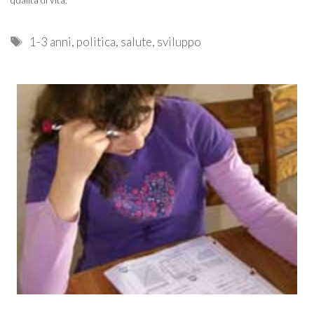
qualità di vita.
Tags
1-3 anni
,
politica
,
salute
,
sviluppo