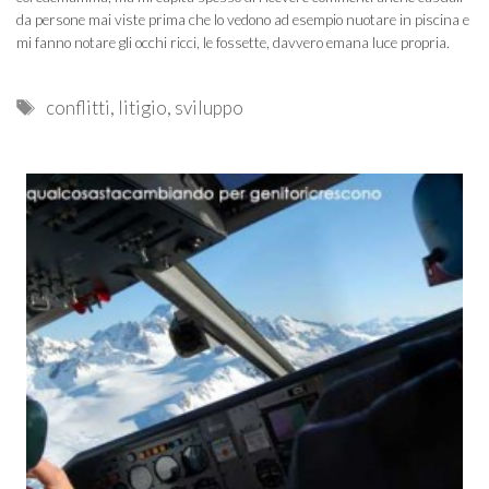
da persone mai viste prima che lo vedono ad esempio nuotare in piscina e
mi fanno notare gli occhi ricci, le fossette, davvero emana luce propria.
Tags
conflitti
,
litigio
,
sviluppo