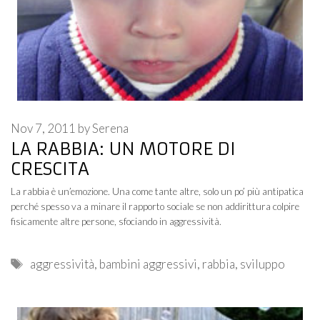
Nov 7, 2011
by
Serena
LA RABBIA: UN MOTORE DI
CRESCITA
La rabbia è un’emozione. Una come tante altre, solo un po’ più antipatica
perché spesso va a minare il rapporto sociale se non addirittura colpire
fisicamente altre persone, sfociando in aggressività.
Tags
aggressività
,
bambini aggressivi
,
rabbia
,
sviluppo