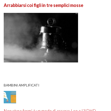
Arrabbiarsi coi figli in tre semplici mosse
BAMBINI AMPLIFICATI
Non stare fermi è un modo di essere: Leo e l’ADHD