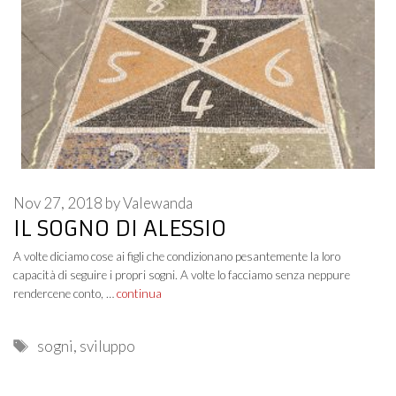
Nov 27, 2018
by
Valewanda
IL SOGNO DI ALESSIO
A volte diciamo cose ai figli che condizionano pesantemente la loro
capacità di seguire i propri sogni. A volte lo facciamo senza neppure
rendercene conto, …
continua
Tags
sogni
,
sviluppo