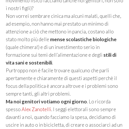
movimento fisico facciamo (anche noi genitori, non solo
i nostri figli)?
Non vorrei sembrare cinica ma alcuni malati, quelli che,
ad esempio, non hanno mai prestato un minimo di
attenzione a ciò che mettono in pancia, costano allo
stato molto più delle
mense scolastiche biologiche
(quale chimera!) e di un investimento serio in
formazione sui temi dell’alimentazione e degli
stili di
vita sani e sostenibili
.
Purtroppo non è facile trovare qualcuno che parli
apertamente e chiaramente di questi aspetti perchè il
focus della politica è ancora altrove e i problemi sono
sempre tanti, gli altri problemi.
Ma noi genitori votiamo ogni giorno
. Lo ricorda
spesso
Alex Zanotelli
. I seggi elettorali sono sempre
davanti a noi, quando facciamo la spesa, decidiamo di
uscire in auto o in bicicletta, di creare o associarci ad un