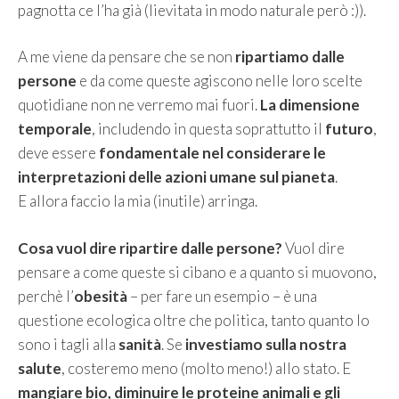
pagnotta ce l’ha già (lievitata in modo naturale però :)).
A me viene da pensare che se non
ripartiamo dalle
persone
e da come queste agiscono nelle loro scelte
quotidiane non ne verremo mai fuori.
La dimensione
temporale
, includendo in questa soprattutto il
futuro
,
deve essere
fondamentale nel considerare le
interpretazioni delle azioni umane sul pianeta
.
E allora faccio la mia (inutile) arringa.
Cosa vuol dire ripartire dalle persone?
Vuol dire
pensare a come queste si cibano e a quanto si muovono,
perchè l’
obesità
– per fare un esempio – è una
questione ecologica oltre che politica, tanto quanto lo
sono i tagli alla
sanità
. Se
investiamo sulla nostra
salute
, costeremo meno (molto meno!) allo stato. E
mangiare bio, diminuire le proteine animali e gli