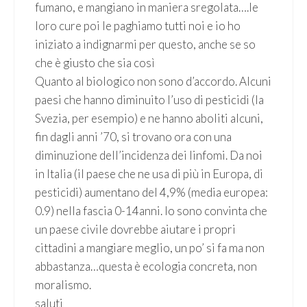
fumano, e mangiano in maniera sregolata….le
loro cure poi le paghiamo tutti noi e io ho
iniziato a indignarmi per questo, anche se so
che è giusto che sia così
Quanto al biologico non sono d’accordo. Alcuni
paesi che hanno diminuito l’uso di pesticidi (la
Svezia, per esempio) e ne hanno aboliti alcuni,
fin dagli anni ’70, si trovano ora con una
diminuzione dell’incidenza dei linfomi. Da noi
in Italia (il paese che ne usa di più in Europa, di
pesticidi) aumentano del 4,9% (media europea:
0.9) nella fascia 0-14anni. Io sono convinta che
un paese civile dovrebbe aiutare i propri
cittadini a mangiare meglio, un po’ si fa ma non
abbastanza…questa è ecologia concreta, non
moralismo.
saluti