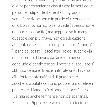
di dire per esperienza vissuta che la metà delle
persone indipendentemente dal grado di
scolarizzazione non è in grado di riconoscere
un cibo sano, non solo se lo vede ( spesso non è
neppure così facile ) ma neppure se lo mangia! e
questo è ben più grave, non c’è educazione
alimentare se al palato dei più sembra “buono”
il pane dei toast, il cacciatorino del super e via
discorrendo il lavoro da fare è immenso.
concludo dicendo che se il potere di acquisto si
abbassa sempre di più è naturale si vada verso
cibi fortemente raffinati, il grasso e lo
zucchero a palate costano poco e fanno felice il
palato – è il famoso “rotondo in bocca” – e se
lusingano anche le finanze non c’è speranza.
Rassicuro Pippo io riesco a essere cicciona