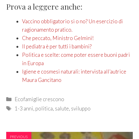
Prova a leggere anche:
Vaccino obbligatorio si o no? Un esercizio di
ragionamento pratico.
Che peccato, Ministro Gelmini!
Il pediatra è per tutti i bambini?
Politica e scelte: come poter essere buoni padri
in Europa
Igiene e cosmesi naturali: intervista all’autrice
Maura Gancitano
Categories
Ecofamiglie crescono
Tags
1-3 anni
,
politica
,
salute
,
sviluppo
PREVIOUS