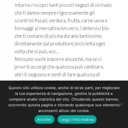
intorno riscopri tanti piccoli negozi di vicinato
che ti danno sempre rigorosamente gli
scontrini fiscali; verdura, frutta, carne uova e
formaggi al mercatino km zero; i detersivi bio
che ti costano di più ma durano tantissimo
direttamente dal produttore; bicicletta ogni
volta che si può, ecc…
Nessuno vuole imporre alcunchè, ma se ci
provi ti accorgi che qualcosa può cambiare,
altri ti seguono e senti di fare qualcosa di
“politico” che speri di passare alle nipotine nel
Questo sito utilizza cookie, anche di terze parti, per migliorare
frattempo arrivate.
la tua esperienza di navigazione, gestire la pubblicità e
compiere analisi statistica del sito. Chiudendo questo banner,
scorrendo questa pagina o cliccando qualunque suo elemento
Reply
acconsenti all’uso dei cookie.
Accetto
Leggi l'informativa