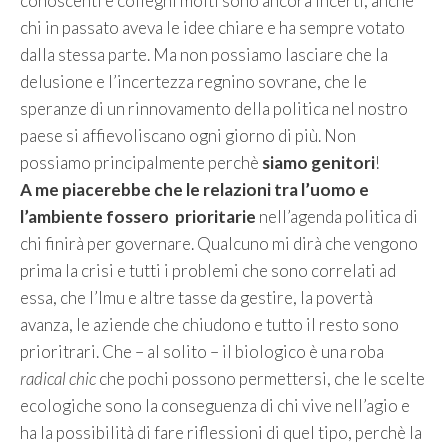
conoscenti e colleghi molti sono ancora incerti, anche
chi in passato aveva le idee chiare e ha sempre votato
dalla stessa parte. Ma non possiamo lasciare che la
delusione e l’incertezza regnino sovrane, che le
speranze di un rinnovamento della politica nel nostro
paese si affievoliscano ogni giorno di più. Non
possiamo principalmente perchè
siamo genitori
!
A me piacerebbe che le relazioni tra l’uomo e
l’ambiente fossero prioritarie
nell’agenda politica di
chi finirà per governare. Qualcuno mi dirà che vengono
prima la crisi e tutti i problemi che sono correlati ad
essa, che l’Imu e altre tasse da gestire, la povertà
avanza, le aziende che chiudono e tutto il resto sono
prioritrari. Che – al solito – il biologico è una roba
radical chic
che pochi possono permettersi, che le scelte
ecologiche sono la conseguenza di chi vive nell’agio e
ha la possibilità di fare riflessioni di quel tipo, perchè la