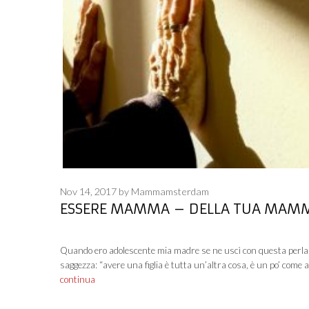
Nov 14, 2017
by
Mammamsterdam
ESSERE MAMMA – DELLA TUA MAM
Quando ero adolescente mia madre se ne uscì con questa perla
saggezza: “avere una figlia è tutta un’altra cosa, è un po’ come 
continua