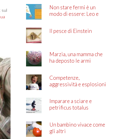
Non stare fermi è un
t sul
modo di essere: Leo e
nua
l’ADHD
Il pesce di Einstein
Marzia, una mamma che
ha deposto le armi
Competenze,
aggressività e esplosioni
di rabbia
Imparare a sciare e
petrificus totalus
Un bambino vivace come
gli altri