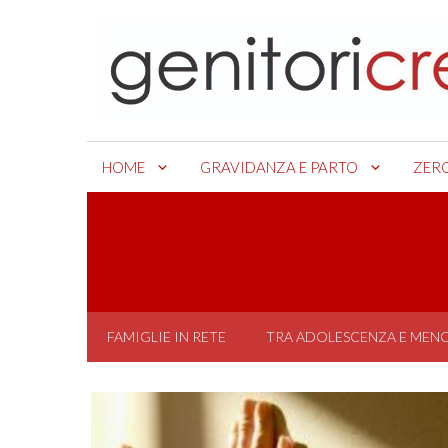
Skip
to
content
HOME
GRAVIDANZA E PARTO
ZER
FAMIGLIE IN RETE
TRA ADOLESCENZA E MEN