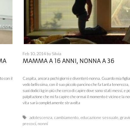
Feb 10, 2014
by
Silvia
MA
MAMMA A 16 ANNI, NONNA A 36
o con il
Caspita, ancora pochi giorni e diventerò nonna. Guardo mia figlia 
vedo bellissima, con il suo piccolo pancino che fa tanta tenerezza, 
suoi dodici kg in più che cerco di capire dove sono stati messi, e p
palpitazione che mi fa capire che ormai il momento è vicino e la n
vita sarà completamente stravolta
Tags
adolescenza
,
cambiamento
,
educazione sessuale
,
grav
precoci
,
nonni