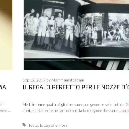
Sep 12, 2017
by
Mammamsterdam
MA
IL REGALO PERFETTO PER LE NOZZE D
 di
Metti insieme quattro figli, due nuore, un genero e sei nipoti dai 2
avere …
anni, esattamente nell’anno in cui la loro ragione di essere …
con
Tags
festa
,
fotografie
,
nonni