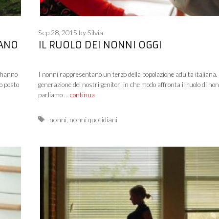
Sep 28, 2015
by
Silvia
ANO
IL RUOLO DEI NONNI OGGI
n hanno
I nonni rappresentano un terzo della popolazione adulta italiana.
ro posto
generazione dei nostri genitori in che modo affronta il ruolo di no
parliamo …
continua
Tags
nonni
,
nonni quotidiani