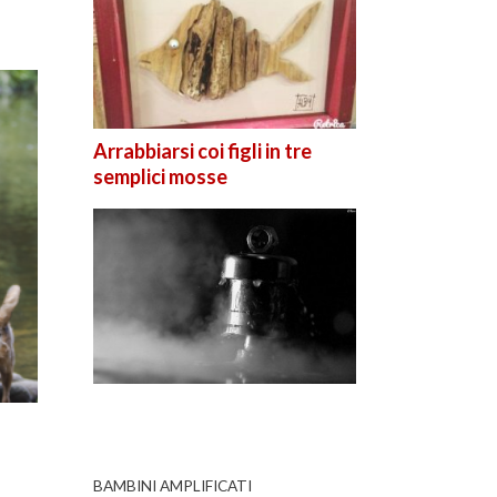
Arrabbiarsi coi figli in tre
semplici mosse
BAMBINI AMPLIFICATI