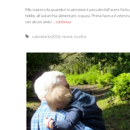
Mio suocero da quando è in pensione è passato dall’avere l’orto
hobby all’autarchia alimentare, o quasi. Prima faceva il veterina
con alcuni amici …
continua
Tags
calendario2016
,
nonni
,
ricetta