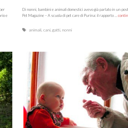
 per
Di nonni, bambini e animali domestici avevo già parlato in un pos
rio e
Pet Magazine – A scuola di pet care di Purina: il rapporto …
conti
Tags
animali
,
cani
,
gatti
,
nonni