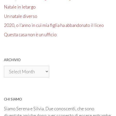
Natale in letargo
Un natale diverso
2020, o l’anno in cui mia figlia ha abbandonato il liceo
Questa casa non è un ufficio
ARCHIVIO
Archivio
CHI SIAMO
Siamo Serena e Silvia. Due conoscenti, che sono
diventate amiche dopo aver scoperto di essere entrambe