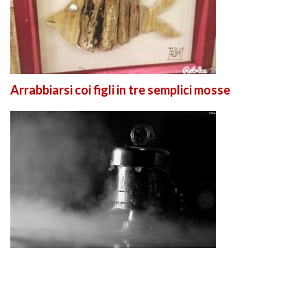
Arrabbiarsi coi figli in tre semplici mosse