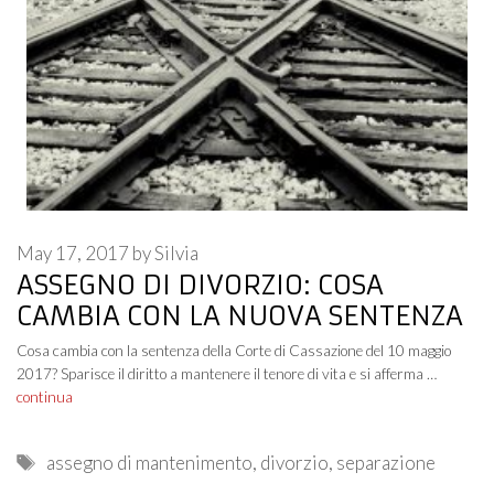
May 17, 2017
by
Silvia
ASSEGNO DI DIVORZIO: COSA
CAMBIA CON LA NUOVA SENTENZA
Cosa cambia con la sentenza della Corte di Cassazione del 10 maggio
2017? Sparisce il diritto a mantenere il tenore di vita e si afferma …
continua
Tags
assegno di mantenimento
,
divorzio
,
separazione