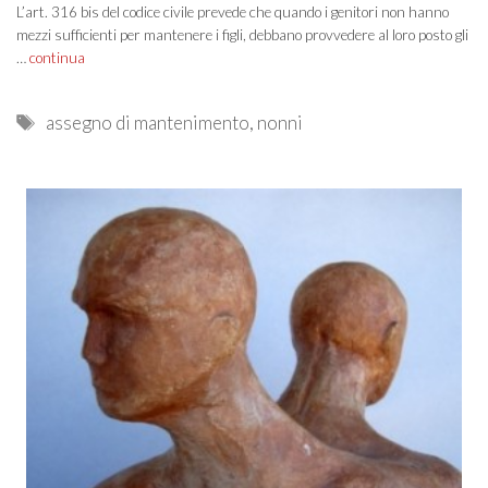
L’art. 316 bis del codice civile prevede che quando i genitori non hanno
mezzi sufficienti per mantenere i figli, debbano provvedere al loro posto gli
…
continua
Tags
assegno di mantenimento
,
nonni