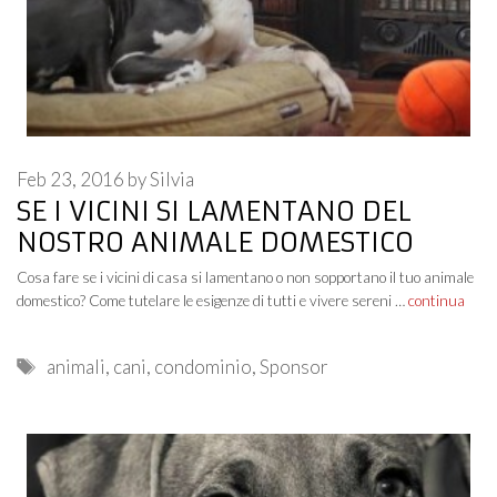
Feb 23, 2016
by
Silvia
SE I VICINI SI LAMENTANO DEL
NOSTRO ANIMALE DOMESTICO
Cosa fare se i vicini di casa si lamentano o non sopportano il tuo animale
domestico? Come tutelare le esigenze di tutti e vivere sereni …
continua
Tags
animali
,
cani
,
condominio
,
Sponsor