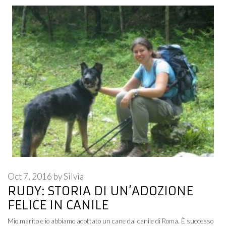
Oct 7, 2016
by
Silvia
RUDY: STORIA DI UN’ADOZIONE
FELICE IN CANILE
Mio marito e io abbiamo adottato un cane dal canile di Roma. È successo