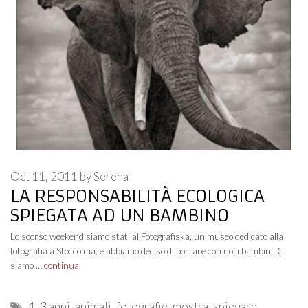
Oct 11, 2011
by
Serena
LA RESPONSABILITÀ ECOLOGICA
SPIEGATA AD UN BAMBINO
Lo scorso weekend siamo stati al Fotografiska, un museo dedicato alla
fotografia a Stoccolma, e abbiamo deciso di portare con noi i bambini. Ci
siamo …
continua
Tags
1-3 anni
,
animali
,
fotografie
,
mostra
,
spiegare