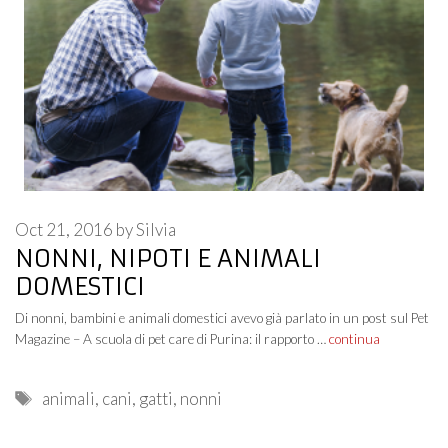
Oct 21, 2016
by
Silvia
NONNI, NIPOTI E ANIMALI
DOMESTICI
Di nonni, bambini e animali domestici avevo già parlato in un post sul Pet
Magazine – A scuola di pet care di Purina: il rapporto …
continua
Tags
animali
,
cani
,
gatti
,
nonni