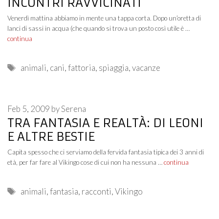
INCONTRI RAVVICINATI
Venerdì mattina abbiamo in mente una tappa corta. Dopo un’oretta di
lanci di sassi in acqua (che quando si trova un posto così utile è …
continua
Tags
animali
,
cani
,
fattoria
,
spiaggia
,
vacanze
Feb 5, 2009
by
Serena
TRA FANTASIA E REALTÀ: DI LEONI
E ALTRE BESTIE
Capita spesso che ci serviamo della fervida fantasia tipica dei 3 anni di
età, per far fare al Vikingo cose di cui non ha nessuna …
continua
Tags
animali
,
fantasia
,
racconti
,
Vikingo