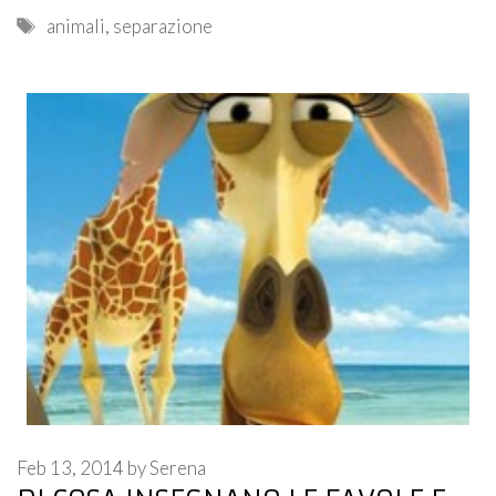
Tags
animali
,
separazione
Feb 13, 2014
by
Serena