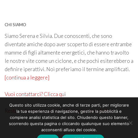
CHI SIAMO
Siamo Serena e Silvia. Due conoscenti, che sono
diventate amiche dopo aver scoperto di essere entrambe
mamme di figli altamente energetici, che hanno travolto
le nostre vite come un ciclone, e che pochi esiterebbero a
definire iperattivi. Noi preferiamo il termine amplificati.
[continua a leggere]
Vuoi contattarci? Clicca qui
Questo sito utilizza cookie, anche di terze parti, per migliorare
Resta in contatto. Iscriviti alla nostra newsletter
la tua esperienza di navigazione, gestire la pubblicità e
compiere analisi statistica del sito. Chiudendo questo banner,
scorrendo questa pagina o cliccando qualunque suo elemento
acconsenti all’uso dei cookie.