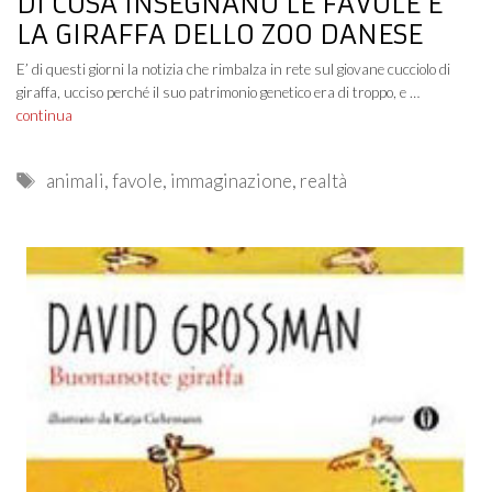
DI COSA INSEGNANO LE FAVOLE E
LA GIRAFFA DELLO ZOO DANESE
E’ di questi giorni la notizia che rimbalza in rete sul giovane cucciolo di
giraffa, ucciso perché il suo patrimonio genetico era di troppo, e …
continua
Tags
animali
,
favole
,
immaginazione
,
realtà