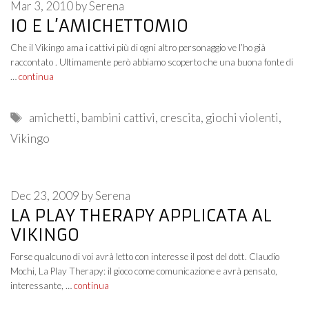
Mar 3, 2010
by
Serena
IO E L’AMICHETTOMIO
Che il Vikingo ama i cattivi più di ogni altro personaggio ve l’ho già
raccontato . Ultimamente però abbiamo scoperto che una buona fonte di
…
continua
Tags
amichetti
,
bambini cattivi
,
crescita
,
giochi violenti
,
Vikingo
Dec 23, 2009
by
Serena
LA PLAY THERAPY APPLICATA AL
VIKINGO
Forse qualcuno di voi avrà letto con interesse il post del dott. Claudio
Mochi, La Play Therapy: il gioco come comunicazione e avrà pensato,
interessante, …
continua