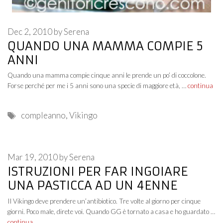
Dec 2, 2010
by
Serena
QUANDO UNA MAMMA COMPIE 5
ANNI
Quando una mamma compie cinque anni le prende un po’ di coccolone.
Forse perché per me i 5 anni sono una specie di maggiore età, …
continua
Tags
compleanno
,
Vikingo
Mar 19, 2010
by
Serena
ISTRUZIONI PER FAR INGOIARE
UNA PASTICCA AD UN 4ENNE
Il Vikingo deve prendere un’antibiotico. Tre volte al giorno per cinque
giorni. Poco male, direte voi. Quando GG è tornato a casa e ho guardato …
continua