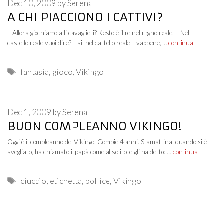
Dec 10, 2009
by
Serena
A CHI PIACCIONO I CATTIVI?
– Allora giochiamo alli cavaglieri? Kesto è il re nel regno reale. – Nel
castello reale vuoi dire? – si, nel cattello reale – vabbene, …
continua
Tags
fantasia
,
gioco
,
Vikingo
Dec 1, 2009
by
Serena
BUON COMPLEANNO VIKINGO!
Oggi è il compleanno del Vikingo. Compie 4 anni. Stamattina, quando si è
svegliato, ha chiamato il papà come al solito, e gli ha detto: …
continua
Tags
ciuccio
,
etichetta
,
pollice
,
Vikingo