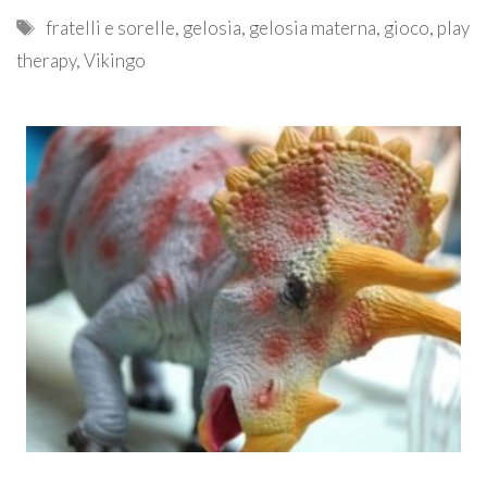
Tags
fratelli e sorelle
,
gelosia
,
gelosia materna
,
gioco
,
play
therapy
,
Vikingo