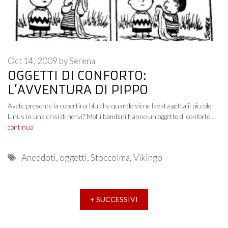
Oct 14, 2009
by
Serena
OGGETTI DI CONFORTO:
L’AVVENTURA DI PIPPO
Avete presente la copertina blu che quando viene lavata getta il piccolo
Linus in una crisi di nervi? Molti bambini hanno un oggetto di conforto …
continua
Tags
Aneddoti
,
oggetti
,
Stoccolma
,
Vikingo
+ SUCCESSIVI