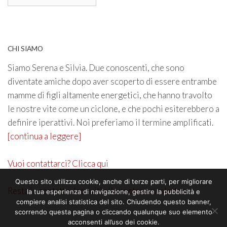
CHI SIAMO
Siamo Serena e Silvia. Due conoscenti, che sono
diventate amiche dopo aver scoperto di essere entrambe
mamme di figli altamente energetici, che hanno travolto
le nostre vite come un ciclone, e che pochi esiterebbero a
definire iperattivi. Noi preferiamo il termine amplificati.
[continua a leggere]
Vuoi contattarci? Clicca qui
Questo sito utilizza cookie, anche di terze parti, per migliorare
Resta in contatto. Iscriviti alla nostra newsletter
la tua esperienza di navigazione, gestire la pubblicità e
compiere analisi statistica del sito. Chiudendo questo banner,
scorrendo questa pagina o cliccando qualunque suo elemento
acconsenti all’uso dei cookie.