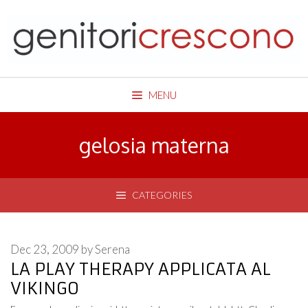
Skip
to
content
MENU
gelosia materna
CATEGORIES
Dec 23, 2009
by
Serena
LA PLAY THERAPY APPLICATA AL
VIKINGO