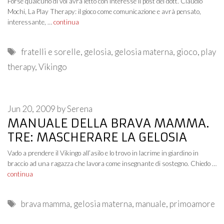
Forse qualcuno di voi avrà letto con interesse il post del dott. Claudio
Mochi, La Play Therapy: il gioco come comunicazione e avrà pensato,
interessante, …
continua
Tags
fratelli e sorelle
,
gelosia
,
gelosia materna
,
gioco
,
play
therapy
,
Vikingo
Jun 20, 2009
by
Serena
MANUALE DELLA BRAVA MAMMA.
TRE: MASCHERARE LA GELOSIA
Vado a prendere il Vikingo all’asilo e lo trovo in lacrime in giardino in
braccio ad una ragazza che lavora come insegnante di sostegno. Chiedo …
continua
Tags
brava mamma
,
gelosia materna
,
manuale
,
primoamore