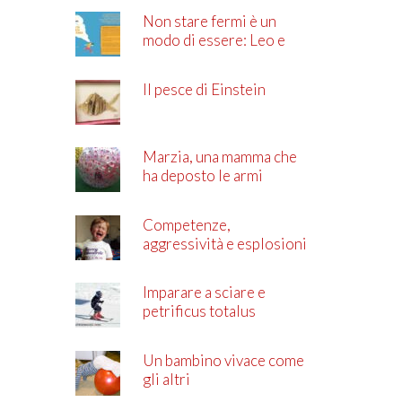
Non stare fermi è un
modo di essere: Leo e
l’ADHD
Il pesce di Einstein
Marzia, una mamma che
ha deposto le armi
Competenze,
aggressività e esplosioni
di rabbia
Imparare a sciare e
petrificus totalus
Un bambino vivace come
gli altri