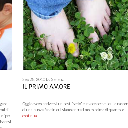
Sep 28, 2010
by
Serena
IL PRIMO AMORE
ugare
Oggi dovevo scrivervi un post “serio” e invece eccomi qui a racco
emi di
di una nuova fase in cui siamo entrati molto prima di quanto io …
 e “per
continua
discorsi
ce –