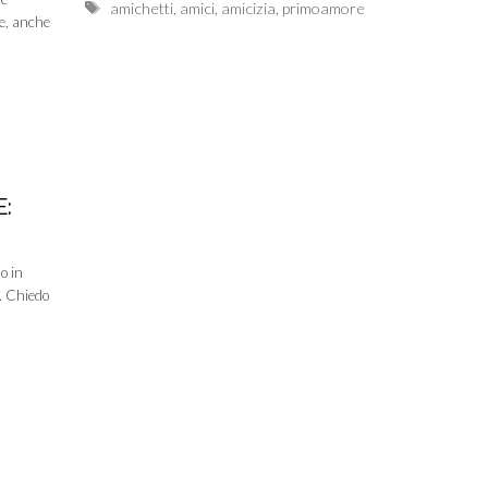
Tags
amichetti
,
amici
,
amicizia
,
primoamore
re, anche
:
no in
. Chiedo
e