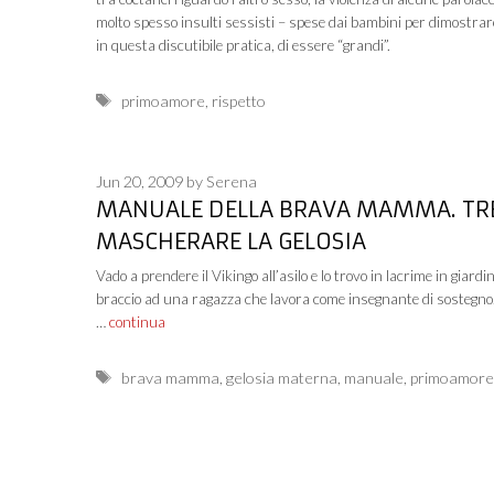
molto spesso insulti sessisti – spese dai bambini per dimostra
in questa discutibile pratica, di essere “grandi”.
Tags
primoamore
,
rispetto
Jun 20, 2009
by
Serena
MANUALE DELLA BRAVA MAMMA. TRE
MASCHERARE LA GELOSIA
Vado a prendere il Vikingo all’asilo e lo trovo in lacrime in giardi
braccio ad una ragazza che lavora come insegnante di sostegno
…
continua
Tags
brava mamma
,
gelosia materna
,
manuale
,
primoamor