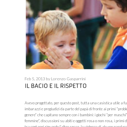
Feb 5, 2013
by
Lorenzo Gasparrini
IL BACIO E IL RISPETTO
Avevo progettato, per questo post, tutta una casistica utile a f
imbarazzi e pregiudizi da parte del papà di fronte ai primi “probl
genere” che capitano sempre con i bambini: i giochi “per maschi”
femmine”, discussioni su abiti e oggetti rosa o non rosa, i primi 
tra coetanei riguardo l’altro sesso, la violenza di alcune parolac