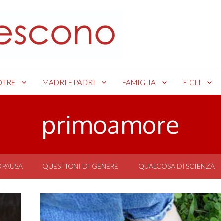
OTRE
MADRI E PADRI
FAMIGLIA
FIGLI
primoamore
OPAUSA
QUESTIONI DI GENERE
QUALCOSA DI SCIENZA