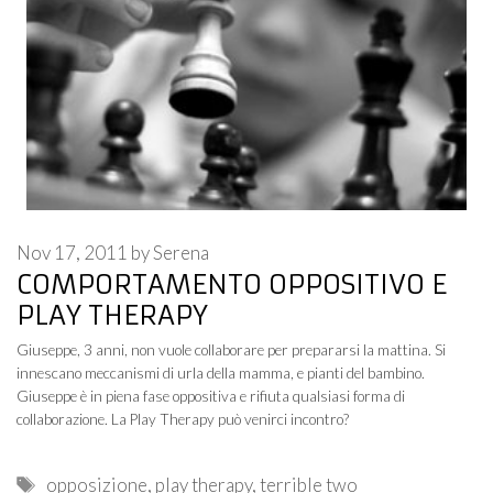
Nov 17, 2011
by
Serena
COMPORTAMENTO OPPOSITIVO E
PLAY THERAPY
Giuseppe, 3 anni, non vuole collaborare per prepararsi la mattina. Si
innescano meccanismi di urla della mamma, e pianti del bambino.
Giuseppe è in piena fase oppositiva e rifiuta qualsiasi forma di
collaborazione. La Play Therapy può venirci incontro?
Tags
opposizione
,
play therapy
,
terrible two