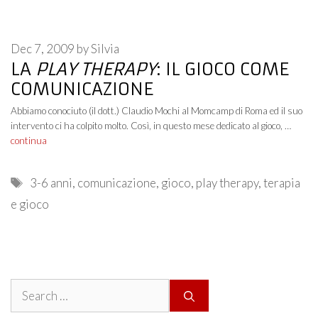
Dec 7, 2009
by
Silvia
LA
PLAY THERAPY
: IL GIOCO COME
COMUNICAZIONE
Abbiamo conociuto (il dott.) Claudio Mochi al Momcamp di Roma ed il suo
intervento ci ha colpito molto. Così, in questo mese dedicato al gioco, …
continua
Tags
3-6 anni
,
comunicazione
,
gioco
,
play therapy
,
terapia
e gioco
Search
for: