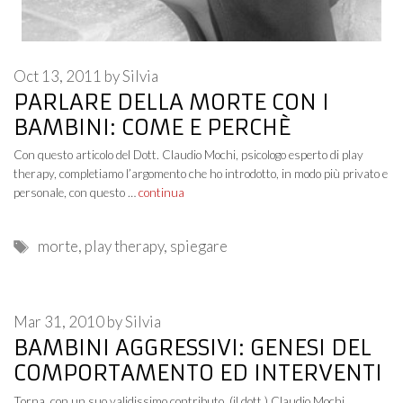
Oct 13, 2011
by
Silvia
PARLARE DELLA MORTE CON I
BAMBINI: COME E PERCHÈ
Con questo articolo del Dott. Claudio Mochi, psicologo esperto di play
therapy, completiamo l’argomento che ho introdotto, in modo più privato e
personale, con questo …
continua
Tags
morte
,
play therapy
,
spiegare
Mar 31, 2010
by
Silvia
BAMBINI AGGRESSIVI: GENESI DEL
COMPORTAMENTO ED INTERVENTI
Torna, con un suo validissimo contributo, (il dott.) Claudio Mochi,