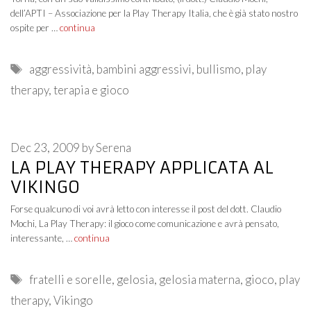
dell’APTI – Associazione per la Play Therapy Italia, che è già stato nostro
ospite per …
continua
Tags
aggressività
,
bambini aggressivi
,
bullismo
,
play
therapy
,
terapia e gioco
Dec 23, 2009
by
Serena
LA PLAY THERAPY APPLICATA AL
VIKINGO
Forse qualcuno di voi avrà letto con interesse il post del dott. Claudio
Mochi, La Play Therapy: il gioco come comunicazione e avrà pensato,
interessante, …
continua
Tags
fratelli e sorelle
,
gelosia
,
gelosia materna
,
gioco
,
play
therapy
,
Vikingo