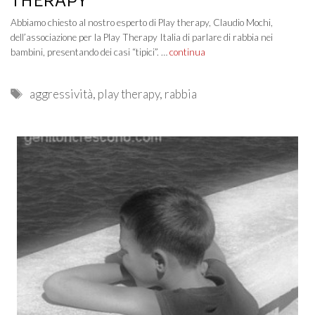
THERAPY
Abbiamo chiesto al nostro esperto di Play therapy, Claudio Mochi,
dell’associazione per la Play Therapy Italia di parlare di rabbia nei
bambini, presentando dei casi “tipici”. …
continua
Tags
aggressività
,
play therapy
,
rabbia