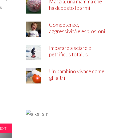
Marzia, una mamma che
ta
ha deposto le armi
Competenze,
aggressività e esplosioni
di rabbia
Imparare a sciare e
petrificus totalus
Un bambino vivace come
gli altri
EXT