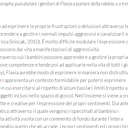
heraphy può aiutare i genitori di Flavia a parlare della rabbia, e a tr
o ad esprimere le proprie frustrazioni o delusioni attraverso l
pprendere a gestire i normali impulsi aggressivi e canalizzarli i
osa Sniscak, 2010). È molto difficile modulare l’espressione d
ossono dar vita a manifestazioni di aggressività.
traverso cui i bambini possono apprendere a gestire la propria 
e competenze e tende poi ad applicarle nella vita di tutti i gi
), Flavia avrebbe modo di esprimere in maniera non distruttiv
e
rappresenta un contesto formidabile per potersi esprimere
 cui esercitarsi al rispetto di alcuni basilari limiti (rispetto a
ggetti inclusi nello spazio di gioco). Nell’insieme si viene a c
tte e creative per l’espressione dei propri sentimenti. Durante
atico attraverso il quale vengono rispecchiati al bambino i
a attività svolta con un commento di fondo durante l’intera
eglio quello che gli accade, i propri sentimenti ed i propri bi