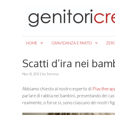
Skip
to
content
HOME
GRAVIDANZA E PARTO
ZER
Scatti d’ira nei bam
Nov 8, 2011
by
Serena
Abbiamo chiesto al nostro esperto di
Play therap
parlare di rabbia nei bambini, presentando dei cas
realmente, o forse si, sono ciascuno dei nostri fi