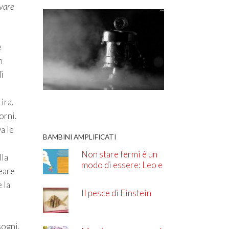
ovare
e
n
i
ira.
orni.
a le
BAMBINI AMPLIFICATI
Non stare fermi è un
lla
modo di essere: Leo e
reare
l’ADHD
 la
Il pesce di Einstein
sogni.