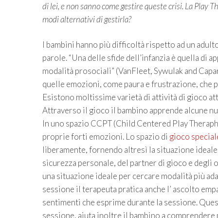
di lei, e non sanno come gestire queste crisi. La Play T
modi alternativi di gestirla?
I bambini hanno più difficoltà rispetto ad un adult
parole. “Una delle sfide dell’infanzia è quella di a
modalità prosociali” (VanFleet, Sywulak and Capar
quelle emozioni, come paura e frustrazione, che p
Esistono moltissime varietà di attività di gioco at
Attraverso il gioco il bambino apprende alcune nuov
In uno spazio CCPT (Child Centered Play Theraphy
proprie forti emozioni. Lo spazio di
gioco special
liberamente, fornendo altresì la situazione ideale in
sicurezza personale, del partner di gioco e degli o
una situazione ideale per cercare modalità più ada
sessione il terapeuta pratica anche l’ ascolto emp
sentimenti che esprime durante la sessione. Quest
sessione, aiuta inoltre il bambino a comprendere m