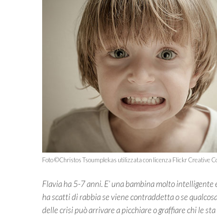
Foto ©Christos Tsoumplekas utilizzata con licenza Flickr Creative
Flavia ha 5-7 anni. E’ una bambina molto intelligente e
ha scatti di rabbia se viene contraddetta o se qualco
delle crisi può arrivare a picchiare o graffiare chi le sta