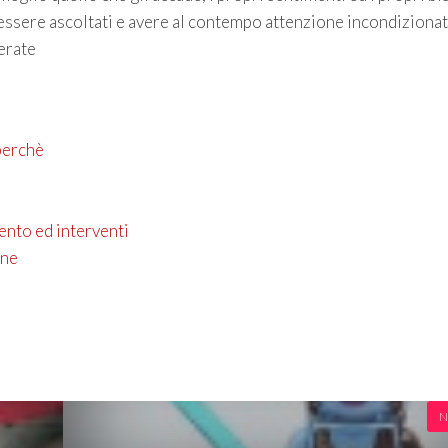
sere ascoltati e avere al contempo attenzione incondiziona
erate
perchè
ento ed interventi
one
N