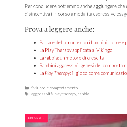
Per concludere potremmo anche aggiungere che es
disincentiva il ricorso a modalità espressive esag
Prova a leggere anche:
Parlare della morte con i bambini: come e 
La Play Therapy applicata al Vikingo
La rabbia: un motore di crescita
Bambini aggressivi: genesi del comportam
La
Play Therapy
: il gioco come comunicazi
Categories
Sviluppo e comportamento
Tags
aggressività
,
play therapy
,
rabbia
PREVIOUS