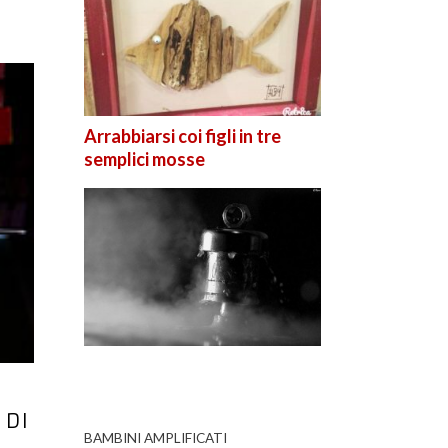
Arrabbiarsi coi figli in tre
semplici mosse
 DI
BAMBINI AMPLIFICATI