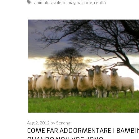
Tags
animali
,
favole
,
immaginazione
,
realtà
Aug 2, 2012
by
Serena
COME FAR ADDORMENTARE I BAMBI