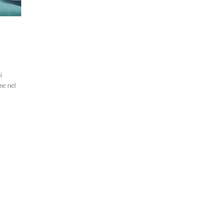
i
me nel