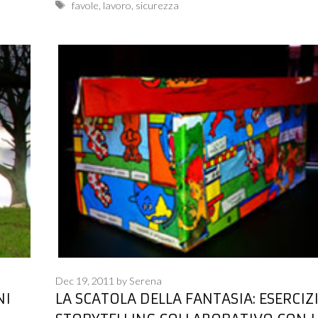
Tags
favole
,
lavoro
,
sicurezza
Dec 19, 2011
by
Serena
NI
LA SCATOLA DELLA FANTASIA: ESERCIZI