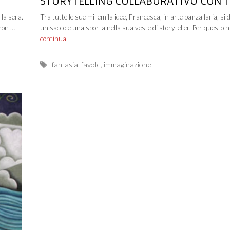
STORYTELLING COLLABORATIVO CON I
NOSTRI BAMBINI
 la sera.
Tra tutte le sue millemila idee, Francesca, in arte panzallaria, si 
 non …
un sacco e una sporta nella sua veste di storyteller. Per questo 
continua
Tags
fantasia
,
favole
,
immaginazione