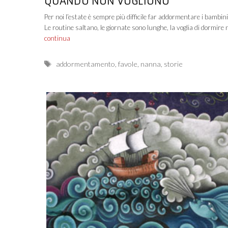
QUANDO NON VOGLIONO
Per noi l’estate è sempre più difficile far addormentare i bambini
Le routine saltano, le giornate sono lunghe, la voglia di dormire
continua
Tags
addormentamento
,
favole
,
nanna
,
storie