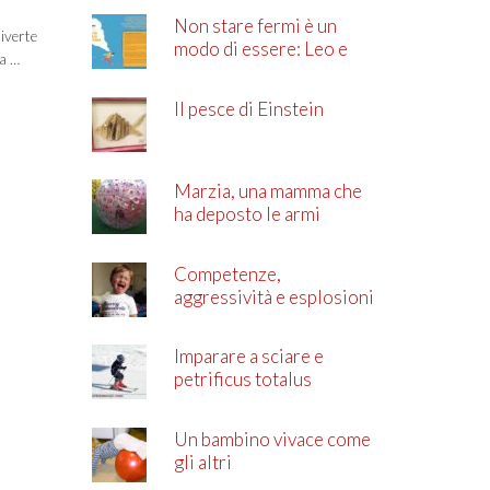
Non stare fermi è un
diverte
modo di essere: Leo e
ha …
l’ADHD
Il pesce di Einstein
Marzia, una mamma che
ha deposto le armi
Competenze,
aggressività e esplosioni
di rabbia
Imparare a sciare e
petrificus totalus
Un bambino vivace come
gli altri