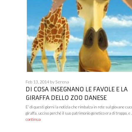
Feb 13, 2014
by
Serena
DI COSA INSEGNANO LE FAVOLE E LA
GIRAFFA DELLO ZOO DANESE
E’ di questi giorni la notizia che rimbalza in rete sul giovane cucc
giraffa, ucciso perché il suo patrimonio genetico era di troppo, e
continua