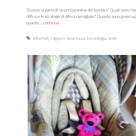
Quanto si parla di sicurezza online dei bambini? Quali sono i ti
diffusi e le strategie di difesa consigliate? Quanto sono preoccup
quanto …
continua
Tags
internet
,
ragazzi
,
sicurezza
,
tecnologia
,
web