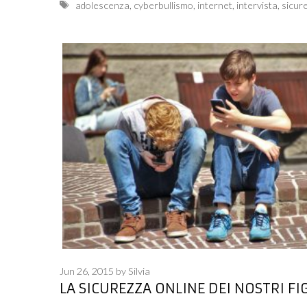
Tags
adolescenza
,
cyberbullismo
,
internet
,
intervista
,
sicur
Jun 26, 2015
by
Silvia
LA SICUREZZA ONLINE DEI NOSTRI FIG