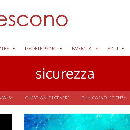
OTRE
MADRI E PADRI
FAMIGLIA
FIGLI
sicurezza
OPAUSA
QUESTIONI DI GENERE
QUALCOSA DI SCIENZA