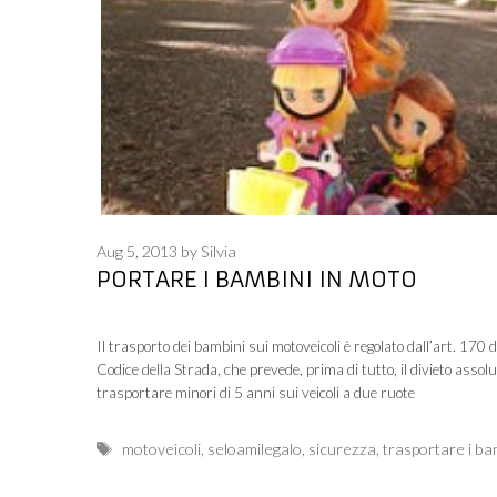
Aug 5, 2013
by
Silvia
PORTARE I BAMBINI IN MOTO
Il trasporto dei bambini sui motoveicoli è regolato dall’art. 170 d
Codice della Strada, che prevede, prima di tutto, il divieto assolu
trasportare minori di 5 anni sui veicoli a due ruote
Tags
motoveicoli
,
seloamilegalo
,
sicurezza
,
trasportare i ba