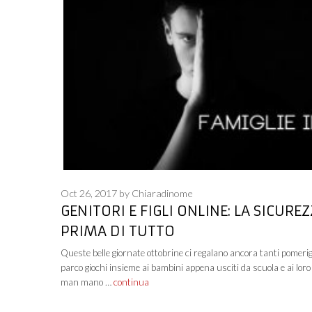
Oct 26, 2017
by
Chiaradinome
GENITORI E FIGLI ONLINE: LA SICURE
PRIMA DI TUTTO
Queste belle giornate ottobrine ci regalano ancora tanti pomerig
parco giochi insieme ai bambini appena usciti da scuola e ai loro 
man mano …
continua