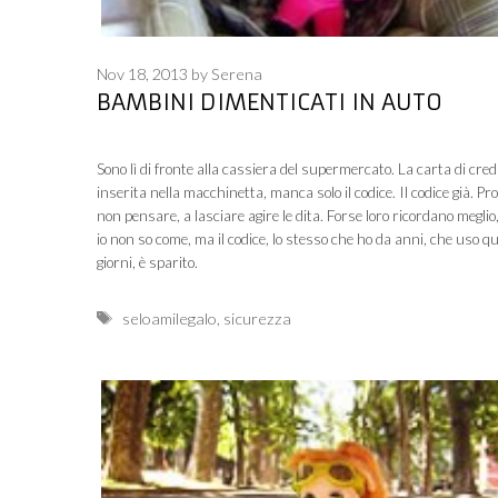
Nov 18, 2013
by
Serena
BAMBINI DIMENTICATI IN AUTO
Sono lì di fronte alla cassiera del supermercato. La carta di cred
inserita nella macchinetta, manca solo il codice. Il codice già. Pr
non pensare, a lasciare agire le dita. Forse loro ricordano meglio
io non so come, ma il codice, lo stesso che ho da anni, che uso q
giorni, è sparito.
Tags
seloamilegalo
,
sicurezza