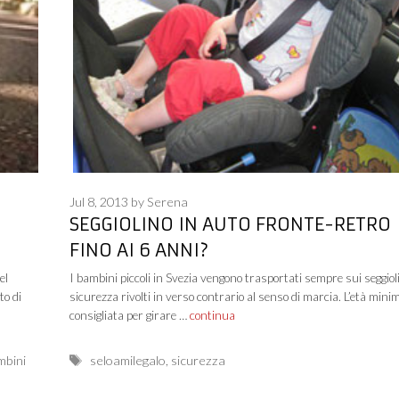
Jul 8, 2013
by
Serena
SEGGIOLINO IN AUTO FRONTE-RETRO
FINO AI 6 ANNI?
el
I bambini piccoli in Svezia vengono trasportati sempre sui seggioli
to di
sicurezza rivolti in verso contrario al senso di marcia. L’età mini
consigliata per girare …
continua
Tags
mbini
seloamilegalo
,
sicurezza