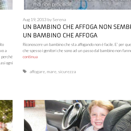
Aug 19, 2013
by
Serena
UN BAMBINO CHE AFFOGA NON SEMB
UN BAMBINO CHE AFFOGA
ito
Riconoscere un bambino che sta affogando non è facile. E’ per qu
ovo a
che spesso i genitori che sono ad un passo dal bambino non fann
, perché
continua
uasi ogni
Tags
affogare
,
mare
,
sicurezza