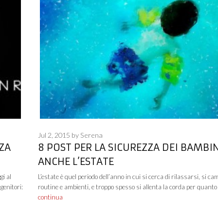
Jul 2, 2015
by
Serena
ZZA
8 POST PER LA SICUREZZA DEI BAMBIN
ANCHE L’ESTATE
gi al
L’estate è quel periodo dell’anno in cui si cerca di rilassarsi, si c
genitori:
routine e ambienti, e troppo spesso si allenta la corda per quanto
continua