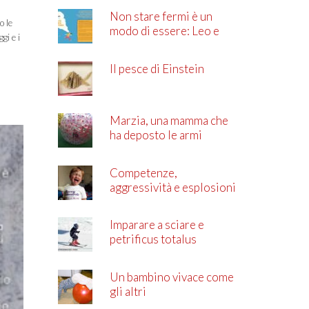
Non stare fermi è un
o le
modo di essere: Leo e
gi e i
l’ADHD
Il pesce di Einstein
Marzia, una mamma che
ha deposto le armi
Competenze,
aggressività e esplosioni
di rabbia
Imparare a sciare e
petrificus totalus
Un bambino vivace come
gli altri