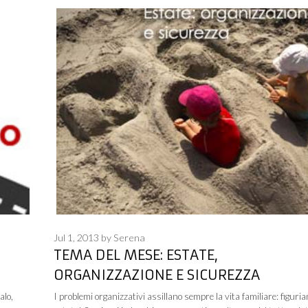
Jul 1, 2013
by
Serena
TEMA DEL MESE: ESTATE,
ORGANIZZAZIONE E SICUREZZA
alo,
I problemi organizzativi assillano sempre la vita familiare: figuria