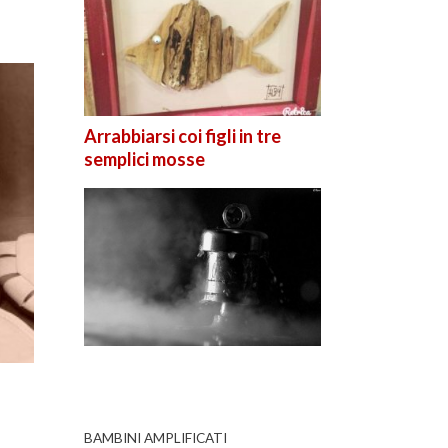
Arrabbiarsi coi figli in tre
semplici mosse
BAMBINI AMPLIFICATI