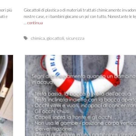
mori più
Giocattoli di plastica o di materiali trattati chimicamente invadon
ati e
nostre case, e i bambini giocano un po’ con tutto. Nonostante le leg
…
continua
Tags
chimica
,
giocattoli
,
sicurezza