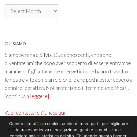
Archivio
CHI SIAMO
Siamo Serena e Silvia. Due conoscenti, che sono
diventate amiche dopo aver scoperto di essere entrambe
mamme di figli altamente energetici, che hanno travolto
le nostre vite come un ciclone, e che pochi esiterebbero a
definire iperattivi. Noi preferiamo il termine amplificati.
[continua a leggere]
Vuoi contattarci? Clicca qui
Questo sito utilizza cookie, anche di terze parti, per migliorare
Resta in contatto. Iscriviti alla nostra newsletter
la tua esperienza di navigazione, gestire la pubblicità e
compiere analisi statistica del sito. Chiudendo questo banner,