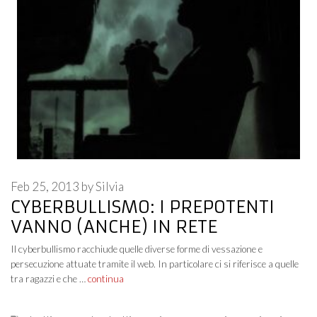
Feb 25, 2013
by
Silvia
CYBERBULLISMO: I PREPOTENTI
VANNO (ANCHE) IN RETE
Il cyberbullismo racchiude quelle diverse forme di vessazione e
persecuzione attuate tramite il web. In particolare ci si riferisce a quelle
tra ragazzi e che …
continua