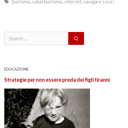
Tags
bullismo
,
cyberbullismo
,
internet
,
navigare sicuri
Search
for:
EDUCAZIONE
Strategie per non essere preda dei figli tiranni