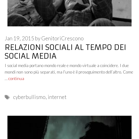
Jan 19, 2015
by
GenitoriCrescono
RELAZIONI SOCIALI AL TEMPO DEI
SOCIAL MEDIA
I social media portano mondo reale e mondo virtuale a coincidere. I due
mondi non sono più separati, ma l’uno è il proseguimento dell’altro. Come
…
continua
Tags
cyberbullismo
,
internet