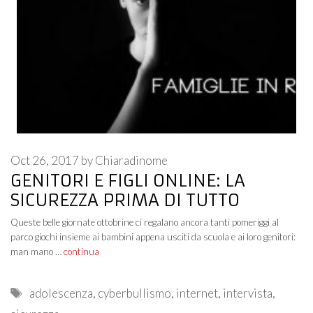
Oct 26, 2017
by
Chiaradinome
GENITORI E FIGLI ONLINE: LA
SICUREZZA PRIMA DI TUTTO
Queste belle giornate ottobrine ci regalano ancora tanti pomeriggi al
parco giochi insieme ai bambini appena usciti da scuola e ai loro genitori:
man mano …
continua
Tags
adolescenza
,
cyberbullismo
,
internet
,
intervista
,