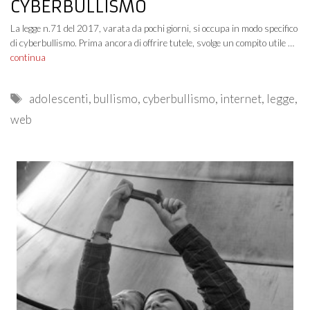
CYBERBULLISMO
La legge n.71 del 2017, varata da pochi giorni, si occupa in modo specifico
di cyberbullismo. Prima ancora di offrire tutele, svolge un compito utile …
continua
Tags
adolescenti
,
bullismo
,
cyberbullismo
,
internet
,
legge
,
web