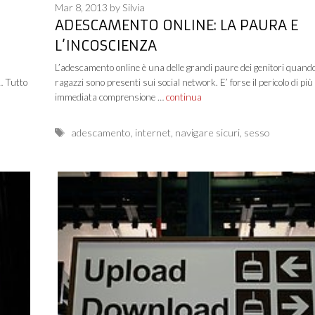
Mar 8, 2013
by
Silvia
ADESCAMENTO ONLINE: LA PAURA E
L’INCOSCIENZA
L’adescamento online è una delle grandi paure dei genitori quando
i… Tutto
ragazzi sono presenti sui social network. E’ forse il pericolo di più
immediata comprensione …
continua
Tags
adescamento
,
internet
,
navigare sicuri
,
sesso