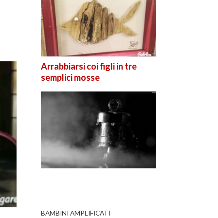
Arrabbiarsi coi figli in tre
semplici mosse
BAMBINI AMPLIFICATI