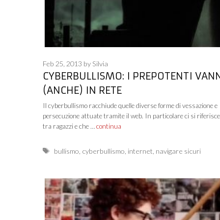
Feb 25, 2013
by
Silvia
CYBERBULLISMO: I PREPOTENTI VAN
(ANCHE) IN RETE
Il cyberbullismo racchiude quelle diverse forme di vessazione e
persecuzione attuate tramite il web. In particolare ci si riferisce
tra ragazzi e che …
continua
Tags
bullismo
,
cyberbullismo
,
internet
,
navigare sicuri