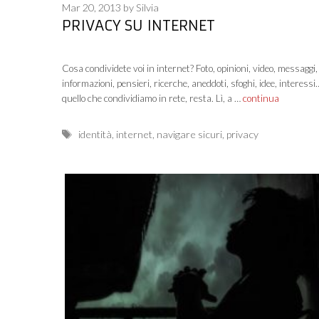
Mar 20, 2013
by
Silvia
PRIVACY SU INTERNET
Cosa condividete voi in internet? Foto, opinioni, video, messaggi,
informazioni, pensieri, ricerche, aneddoti, sfoghi, idee, interess
quello che condividiamo in rete, resta. Lì, a …
continua
Tags
identità
,
internet
,
navigare sicuri
,
privacy