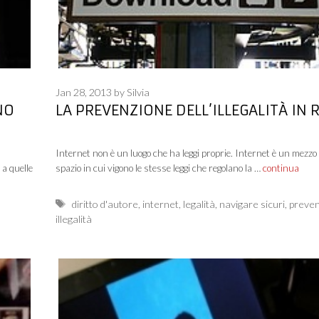
Jan 28, 2013
by
Silvia
NO
LA PREVENZIONE DELL’ILLEGALITÀ IN 
Internet non è un luogo che ha leggi proprie. Internet è un mezzo
 a quelle
spazio in cui vigono le stesse leggi che regolano la …
continua
Tags
diritto d'autore
,
internet
,
legalità
,
navigare sicuri
,
preve
illegalità