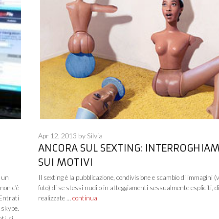
Apr 12, 2013
by
Silvia
ANCORA SUL SEXTING: INTERROGHIA
SUI MOTIVI
o un
Il sexting è la pubblicazione, condivisione e scambio di immagini (v
non c’è
foto) di se stessi nudi o in atteggiamenti sessualmente espliciti, di
Entrati
realizzate …
continua
 skype.
ti, ci