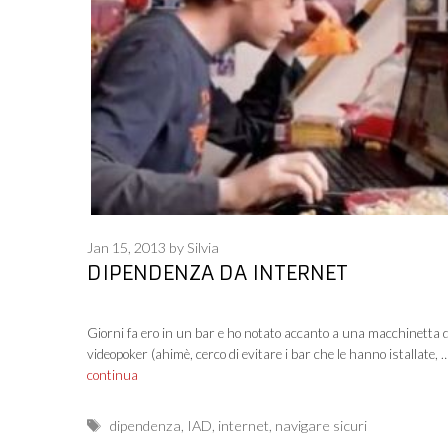
Jan 15, 2013
by
Silvia
DIPENDENZA DA INTERNET
Giorni fa ero in un bar e ho notato accanto a una macchinetta d
videopoker (ahimè, cerco di evitare i bar che le hanno istallate, 
continua
Tags
dipendenza
,
IAD
,
internet
,
navigare sicuri