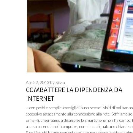
Apr 22, 2013
by
Silvia
COMBATTERE LA DIPENDENZA DA
INTERNET
… con pochi e semplici consigli di buon senso! Molti di noi hann
eccessivo attaccamento alla connessione alla rete. Soffriamo se 
un wi-fi, ci sentiamo a disagio se lo smartphone non ha campo. 
a casa accendiamo il computer, non sia mai qualcuno chiami su
E se i figli chi hanno sequestrato la tv per vedere i cartoni anima