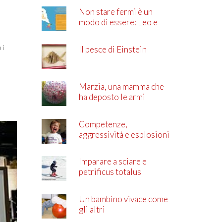
Non stare fermi è un
modo di essere: Leo e
l’ADHD
 i
Il pesce di Einstein
Marzia, una mamma che
ha deposto le armi
Competenze,
aggressività e esplosioni
di rabbia
Imparare a sciare e
petrificus totalus
Un bambino vivace come
gli altri