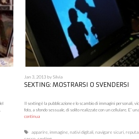
Jan 3, 2013
by
Silvia
SEXTING: MOSTRARSI O SVENDERSI
el
Il sexting è la pubblicazione e lo scambio di immagini personali, vi
…
foto, a sfondo sessuale, di solito realizzate con un cellulare. E’ un
continua
Tags
apparire
,
immagine
,
nativi digitali
,
navigare sicuri
,
reputa
sesso
,
sexting