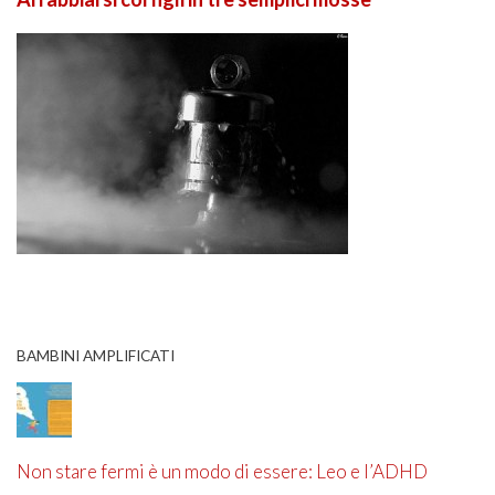
BAMBINI AMPLIFICATI
Non stare fermi è un modo di essere: Leo e l’ADHD