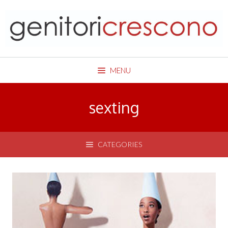
Skip
to
content
MENU
sexting
CATEGORIES