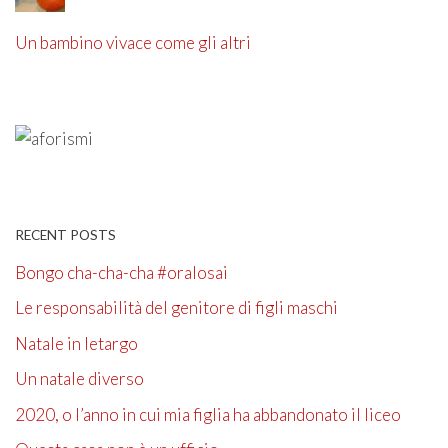
Un bambino vivace come gli altri
RECENT POSTS
Bongo cha-cha-cha #oralosai
Le responsabilità del genitore di figli maschi
Natale in letargo
Un natale diverso
2020, o l’anno in cui mia figlia ha abbandonato il liceo