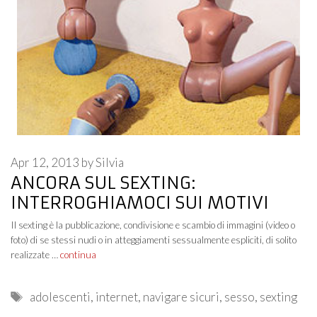
Apr 12, 2013
by
Silvia
ANCORA SUL SEXTING:
INTERROGHIAMOCI SUI MOTIVI
Il sexting è la pubblicazione, condivisione e scambio di immagini (video o
foto) di se stessi nudi o in atteggiamenti sessualmente espliciti, di solito
realizzate …
continua
Tags
adolescenti
,
internet
,
navigare sicuri
,
sesso
,
sexting