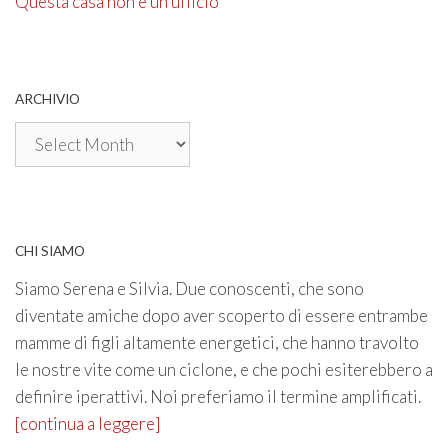
Questa casa non è un ufficio
ARCHIVIO
Archivio
CHI SIAMO
Siamo Serena e Silvia. Due conoscenti, che sono
diventate amiche dopo aver scoperto di essere entrambe
mamme di figli altamente energetici, che hanno travolto
le nostre vite come un ciclone, e che pochi esiterebbero a
definire iperattivi. Noi preferiamo il termine amplificati.
[continua a leggere]