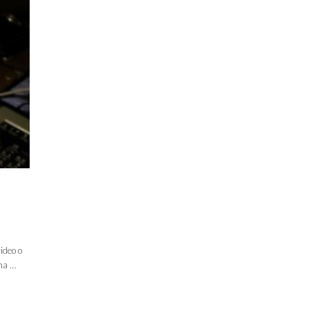
ideo o
una …