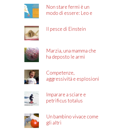
Non stare fermi è un
modo di essere: Leo e
l’ADHD
Il pesce di Einstein
Marzia, una mamma che
ha deposto le armi
Competenze,
aggressività e esplosioni
di rabbia
Imparare a sciare e
petrificus totalus
Un bambino vivace come
gli altri