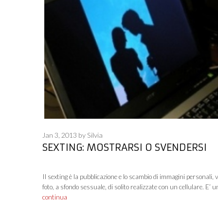
Jan 3, 2013
by
Silvia
SEXTING: MOSTRARSI O SVENDERSI
Il sexting è la pubblicazione e lo scambio di immagini personali, v
foto, a sfondo sessuale, di solito realizzate con un cellulare. E’ 
continua