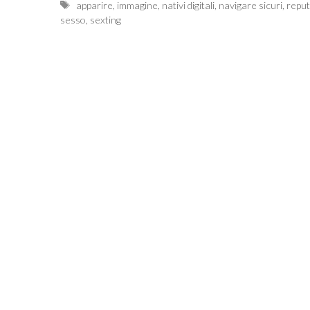
Tags
apparire
,
immagine
,
nativi digitali
,
navigare sicuri
,
repu
sesso
,
sexting