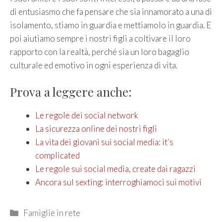
di entusiasmo che fa pensare che sia innamorato a una di
isolamento, stiamo in guardia e mettiamolo in guardia. E
poi aiutiamo sempre i nostri figli a coltivare il loro
rapporto con la realtà, perché sia un loro bagaglio
culturale ed emotivo in ogni esperienza di vita.
Prova a leggere anche:
Le regole dei social network
La sicurezza online dei nostri figli
La vita dei giovani sui social media: it’s
complicated
Le regole sui social media, create dai ragazzi
Ancora sul sexting: interroghiamoci sui motivi
Categories
Famiglie in rete