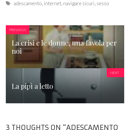
Tags
adescamento
,
internet
,
navigare sicuri
,
sesso
PREVIOUS
La crisi e le donne, una favola per
noi
NEXT
La pipì a letto
3 THOUGHTS ON “ADESCAMENTO