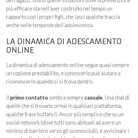
dei ragazzi: una di quelle situazioni dove la prevenzione
più efficace sta nell’aver costruito nel tempo un
rapporto con i propri figli, che lasci qualche traccia
anche nelle tempeste dell’adolescenza.
LA DINAMICA DI ADESCAMENTO
ONLINE
La dinamica di adescamento online segue quasi sempre
un copione prestabilito, e conoscerlo può aiutare a
riconoscerlo quando ci si trova dentro.
Il
primo contatto
sembra sempre
casuale
. Una chat di
quelle che si trovano ormai in qualsiasi piattaforma,
qualche frase buttata lì. Ancor più semplice che su un
social network (dove tutti sono abituati ad avere un
minimo di barriere verso gli sconosciuti), è avvicinare i