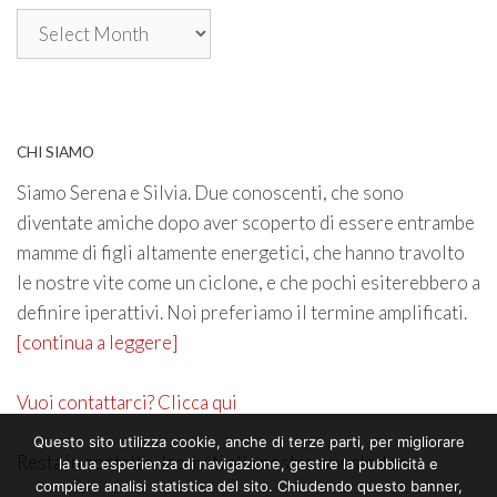
Archivio
CHI SIAMO
Siamo Serena e Silvia. Due conoscenti, che sono
diventate amiche dopo aver scoperto di essere entrambe
mamme di figli altamente energetici, che hanno travolto
le nostre vite come un ciclone, e che pochi esiterebbero a
definire iperattivi. Noi preferiamo il termine amplificati.
[continua a leggere]
Vuoi contattarci? Clicca qui
Questo sito utilizza cookie, anche di terze parti, per migliorare
Resta in contatto. Iscriviti alla nostra newsletter
la tua esperienza di navigazione, gestire la pubblicità e
compiere analisi statistica del sito. Chiudendo questo banner,