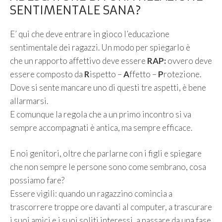
SENTIMENTALE SANA?
E’ qui che deve entrare in gioco l’educazione
sentimentale dei ragazzi. Un modo per spiegarlo è
che un rapporto affettivo deve essere
RAP:
ovvero deve
essere composto da
R
ispetto –
A
ffetto –
P
rotezione.
Dove si sente mancare uno di questi tre aspetti, è bene
allarmarsi.
E comunque la regola che a un primo incontro si va
sempre accompagnati è antica, ma sempre efficace.
E noi genitori, oltre che parlarne con i figli e spiegare
che non sempre le persone sono come sembrano, cosa
possiamo fare?
Essere vigili: quando un ragazzino comincia a
trascorrere troppe ore davanti al computer, a trascurare
i suoi amici e i suoi soliti interessi, a passare da una fase