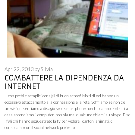
Apr 22, 2013
by
Silvia
COMBATTERE LA DIPENDENZA DA
INTERNET
… con pochi e semplici consigli di buon senso! Molti di noi hanno un
eccessivo attaccamento alla connessione alla rete. Soffriamo se non c’è
un wi-fi, ci sentiamo a disagio se lo smartphone non ha campo. Entrati a
casa accendiamo il computer, non sia mai qualcuno chiami su skype. E se
i figli chi hanno sequestrato la tv per vedere i cartoni animati, ci
consoliamo con il social network preferito.