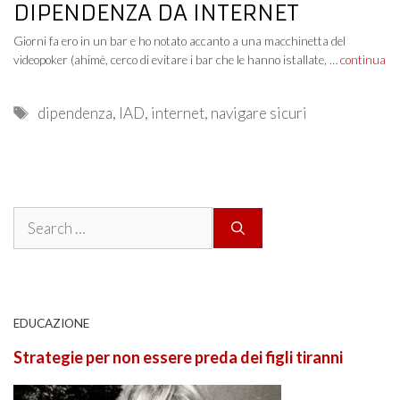
DIPENDENZA DA INTERNET
Giorni fa ero in un bar e ho notato accanto a una macchinetta del
videopoker (ahimè, cerco di evitare i bar che le hanno istallate, …
continua
Tags
dipendenza
,
IAD
,
internet
,
navigare sicuri
Search
for:
EDUCAZIONE
Strategie per non essere preda dei figli tiranni