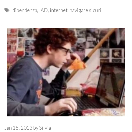
Tags
dipendenza
,
IAD
,
internet
,
navigare sicuri
Jan 15, 2013
by
Silvia