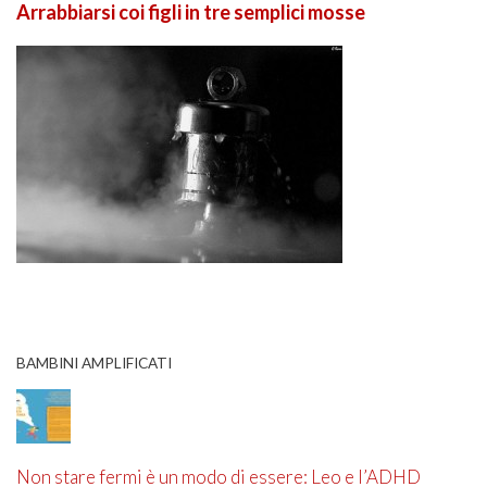
Arrabbiarsi coi figli in tre semplici mosse
BAMBINI AMPLIFICATI
Non stare fermi è un modo di essere: Leo e l’ADHD