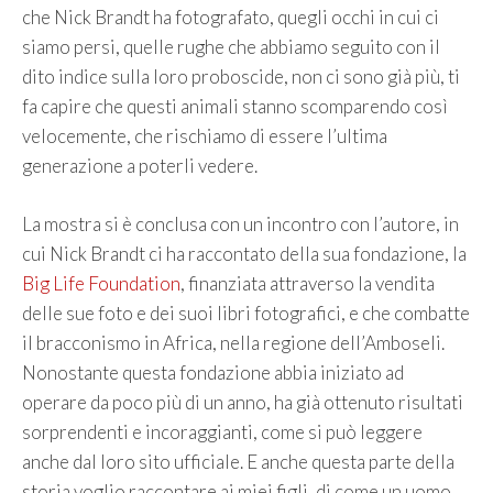
che Nick Brandt ha fotografato, quegli occhi in cui ci
siamo persi, quelle rughe che abbiamo seguito con il
dito indice sulla loro proboscide, non ci sono già più, ti
fa capire che questi animali stanno scomparendo così
velocemente, che rischiamo di essere l’ultima
generazione a poterli vedere.
La mostra si è conclusa con un incontro con l’autore, in
cui Nick Brandt ci ha raccontato della sua fondazione, la
Big Life Foundation
, finanziata attraverso la vendita
delle sue foto e dei suoi libri fotografici, e che combatte
il bracconismo in Africa, nella regione dell’Amboseli.
Nonostante questa fondazione abbia iniziato ad
operare da poco più di un anno, ha già ottenuto risultati
sorprendenti e incoraggianti, come si può leggere
anche dal loro sito ufficiale. E anche questa parte della
storia voglio raccontare ai miei figli, di come un uomo