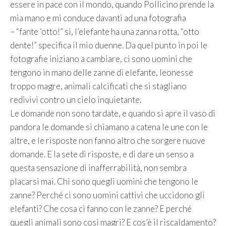
essere in pace con il mondo, quando Pollicino prende la
mia mano e mi conduce davanti ad una fotografia
– “fante ‘otto!” si, l’elefante ha una zanna rotta, “otto
dente!” specifica il mio duenne. Da quel punto in poi le
fotografie iniziano a cambiare, ci sono uomini che
tengono in mano delle zanne di elefante, leonesse
troppo magre, animali calcificati che si stagliano
redivivi contro un cielo inquietante.
Le domande non sono tardate, e quando si apre il vaso di
pandora le domande si chiamano a catena le une con le
altre, e le risposte non fanno altro che sorgere nuove
domande. E la sete di risposte, e di dare un senso a
questa sensazione di inafferrabilità, non sembra
placarsi mai. Chi sono quegli uomini che tengono le
zanne? Perché ci sono uomini cattivi che uccidono gli
elefanti? Che cosa ci fanno con le zanne? E perché
quegli animali sono così magri? E cos’è il riscaldamento?