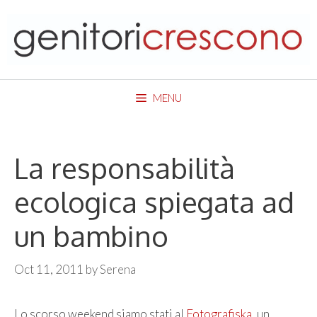
Skip
to
content
MENU
La responsabilità
ecologica spiegata ad
un bambino
Oct 11, 2011
by
Serena
Lo scorso weekend siamo stati al
Fotografiska
, un