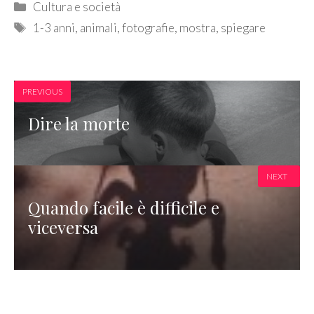
Categories
Cultura e società
Tags
1-3 anni
,
animali
,
fotografie
,
mostra
,
spiegare
PREVIOUS
Dire la morte
NEXT
Quando facile è difficile e
viceversa