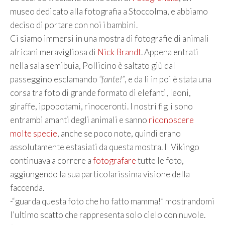
museo dedicato alla fotografia a Stoccolma, e abbiamo
deciso di portare con noi i bambini.
Ci siamo immersi in una mostra di fotografie di animali
africani meravigliosa di
Nick Brandt
. Appena entrati
nella sala semibuia, Pollicino è saltato giù dal
passeggino esclamando
“fante!”
, e da li in poi è stata una
corsa tra foto di grande formato di elefanti, leoni,
giraffe, ippopotami, rinoceronti. I nostri figli sono
entrambi amanti degli animali e sanno
riconoscere
molte specie
, anche se poco note, quindi erano
assolutamente estasiati da questa mostra. Il Vikingo
continuava a correre a
fotografare
tutte le foto,
aggiungendo la sua particolarissima visione della
faccenda.
-“guarda questa foto che ho fatto mamma!” mostrandomi
l’ultimo scatto che rappresenta solo cielo con nuvole.