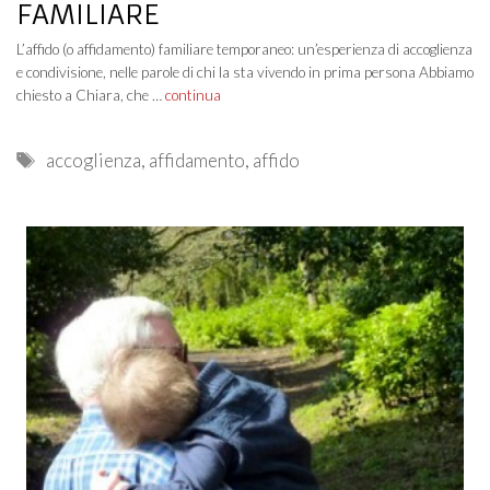
FAMILIARE
L’affido (o affidamento) familiare temporaneo: un’esperienza di accoglienza
e condivisione, nelle parole di chi la sta vivendo in prima persona Abbiamo
chiesto a Chiara, che …
continua
Tags
accoglienza
,
affidamento
,
affido