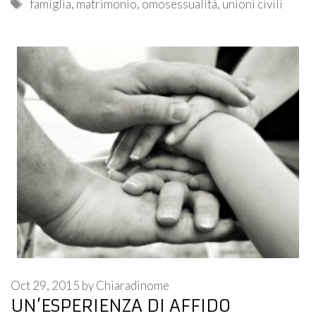
Tags
famiglia
,
matrimonio
,
omosessualità
,
unioni civili
Oct 29, 2015
by
Chiaradinome
UN’ESPERIENZA DI AFFIDO