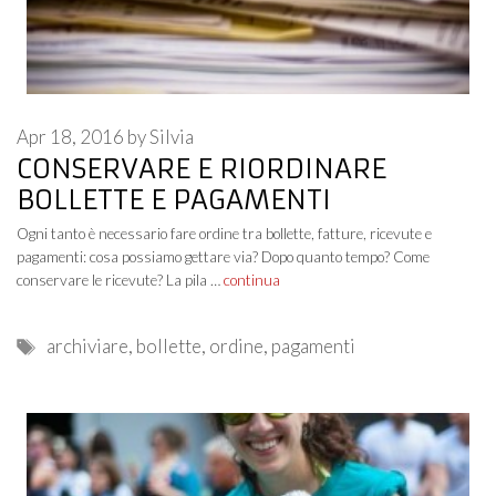
Apr 18, 2016
by
Silvia
CONSERVARE E RIORDINARE
BOLLETTE E PAGAMENTI
Ogni tanto è necessario fare ordine tra bollette, fatture, ricevute e
pagamenti: cosa possiamo gettare via? Dopo quanto tempo? Come
conservare le ricevute? La pila …
continua
Tags
archiviare
,
bollette
,
ordine
,
pagamenti