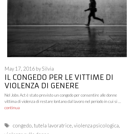
May 17, 2016
by
Silvia
IL CONGEDO PER LE VITTIME DI
VIOLENZA DI GENERE
Nel Jobs Act è stato previsto un congedo per consentire alle donne
vittima di violenza di restare lontano dal lavoro nel periodo in cui si …
continua
Tags
congedo
,
tutela lavoratrice
,
violenza psicologica
,