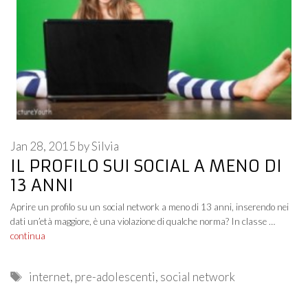
Jan 28, 2015
by
Silvia
IL PROFILO SUI SOCIAL A MENO DI
13 ANNI
Aprire un profilo su un social network a meno di 13 anni, inserendo nei
dati un’età maggiore, è una violazione di qualche norma? In classe …
continua
Tags
internet
,
pre-adolescenti
,
social network