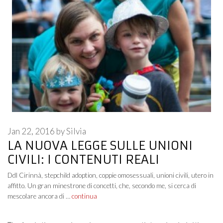
Jan 22, 2016
by
Silvia
LA NUOVA LEGGE SULLE UNIONI
CIVILI: I CONTENUTI REALI
Ddl Cirinnà, stepchild adoption, coppie omosessuali, unioni civili, utero in
affitto. Un gran minestrone di concetti, che, secondo me, si cerca di
mescolare ancora di …
continua