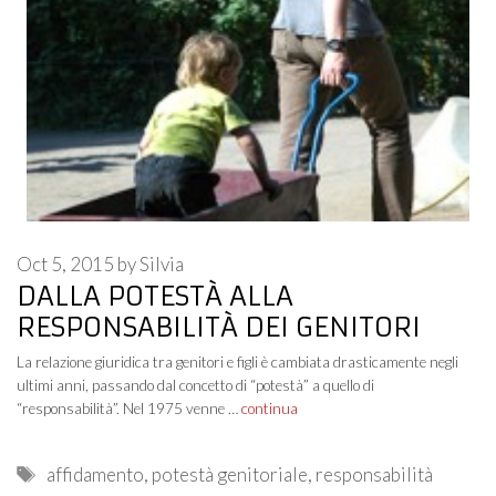
Oct 5, 2015
by
Silvia
DALLA POTESTÀ ALLA
RESPONSABILITÀ DEI GENITORI
La relazione giuridica tra genitori e figli è cambiata drasticamente negli
ultimi anni, passando dal concetto di “potestà” a quello di
“responsabilità”. Nel 1975 venne …
continua
Tags
affidamento
,
potestà genitoriale
,
responsabilità