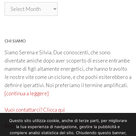
Archivio
CHI SIAMO
Siamo Serena e Silvia. Due conoscenti, che sono
diventate amiche dopo aver scoperto di essere entrambe
mamme di figli altamente energetici, che hanno travolto
le nostre vite come un ciclone, e che pochi esiterebbero a
definire iperattivi. Noi preferiamo il termine amplificati.
[continua a leggere]
Vuoi contattarci? Clicca qui
Questo sito utilizza cookie, anche di terze parti, per migliorare
Resta in contatto. Iscriviti alla nostra newsletter
la tua esperienza di navigazione, gestire la pubblicità e
compiere analisi statistica del sito. Chiudendo questo banner,