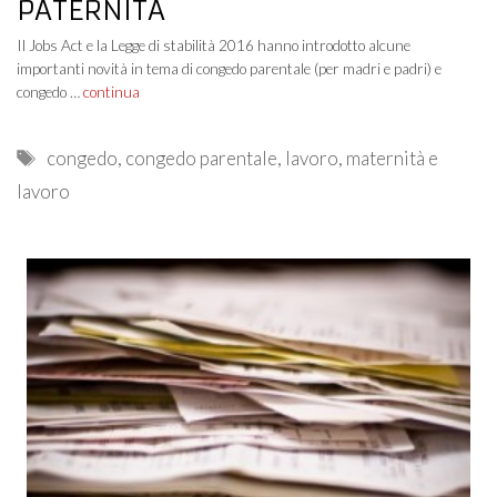
PATERNITÀ
Il Jobs Act e la Legge di stabilità 2016 hanno introdotto alcune
importanti novità in tema di congedo parentale (per madri e padri) e
congedo …
continua
Tags
congedo
,
congedo parentale
,
lavoro
,
maternità e
lavoro