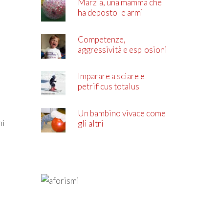
Marzia, una mamma che
ha deposto le armi
Competenze,
aggressività e esplosioni
di rabbia
Imparare a sciare e
petrificus totalus
Un bambino vivace come
ni
gli altri