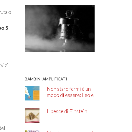
vuta o
po 5
rvizi
BAMBINI AMPLIFICATI
Non stare fermi è un
modo di essere: Leo e
l’ADHD
Il pesce di Einstein
del