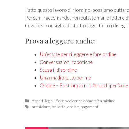
Fatto questo lavoro di riordino, possiamo buttare f
Però, mi raccomando, non buttate mai le lettere d’a
(Invece vi consiglio di sfoltire ogni tanto i diseg
Prova a leggere anche:
Un’estate per rileggere e fare ordine
Conversazioni robotiche
Scusa il disordine
Un armadio tutto per me
Ordine – Post lampo n. 1 #trucchiperfarcel
Categories
Aspetti legali
,
Sopravvivenza domestica minima
Tags
archiviare
,
bollette
,
ordine
,
pagamenti