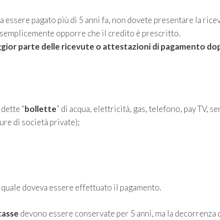
a essere pagato più di 5 anni fa, non dovete presentare la rice
e semplicemente opporre che il credito è prescritto.
maggior parte delle ricevute o attestazioni di pagamento do
 dette “
bollette
” di acqua, elettricità, gas, telefono, pay TV, se
ure di società private);
a quale doveva essere effettuato il pagamento.
tasse
devono essere conservate per 5 anni, ma la decorrenza 