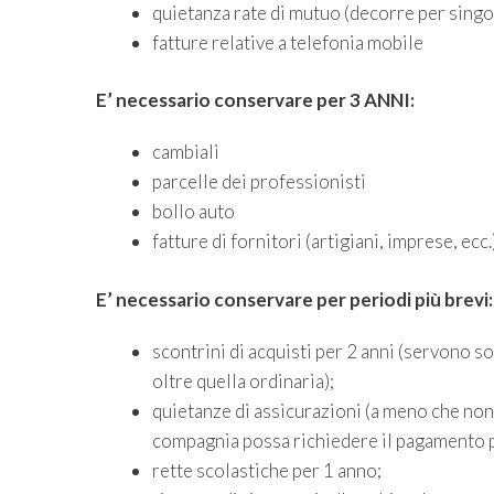
quietanza rate di mutuo (decorre per singol
fatture relative a telefonia mobile
E’ necessario conservare per 3 ANNI:
cambiali
parcelle dei professionisti
bollo auto
fatture di fornitori (artigiani, imprese, ecc.
E’ necessario conservare per periodi più brevi:
scontrini di acquisti per 2 anni (servono so
oltre quella ordinaria);
quietanze di assicurazioni (a meno che non 
compagnia possa richiedere il pagamento p
rette scolastiche per 1 anno;