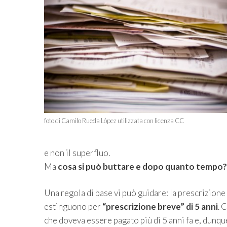
foto di Camilo Rueda López utilizzata con licenza CC
e non il superfluo.
Ma
cosa si può buttare e dopo quanto tempo?
Una regola di base vi può guidare: la prescrizione 
estinguono per
“prescrizione breve” di 5 anni
. 
che doveva essere pagato più di 5 anni fa e, dunq