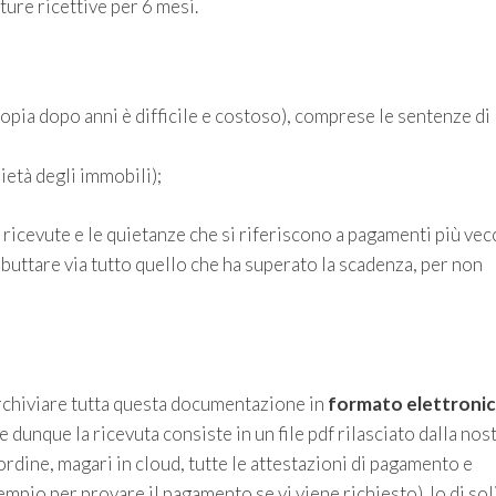
tture ricettive per 6 mesi.
opia dopo anni è difficile e costoso), comprese le sentenze di
rietà degli immobili);
 ricevute e le quietanze che si riferiscono a pagamenti più vecc
e buttare via tutto quello che ha superato la scadenza, per non
archiviare tutta questa documentazione in
formato elettroni
dunque la ricevuta consiste in un file pdf rilasciato dalla nos
ordine, magari in cloud, tutte le attestazioni di pagamento e
pio per provare il pagamento se vi viene richiesto). Io di sol