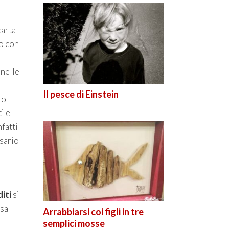
carta
o con
 nelle
Il pesce di Einstein
lo
i e
fatti
ssario
iti
si
osa
Arrabbiarsi coi figli in tre
semplici mosse