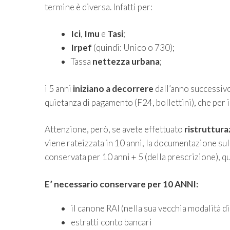
termine è diversa. Infatti per:
Ici
,
Imu
e
Tasi
;
Irpef
(quindi: Unico o 730);
Tassa
nettezza urbana
;
i 5 anni
iniziano a decorrere
dall’anno successivo a
quietanza di pagamento (F24, bollettini), che per i
Attenzione, però, se avete effettuato
ristrutturaz
viene rateizzata in 10 anni, la documentazione sul
conservata per 10 anni + 5 (della prescrizione), qu
E’ necessario conservare per 10 ANNI:
il canone RAI (nella sua vecchia modalità d
estratti conto bancari