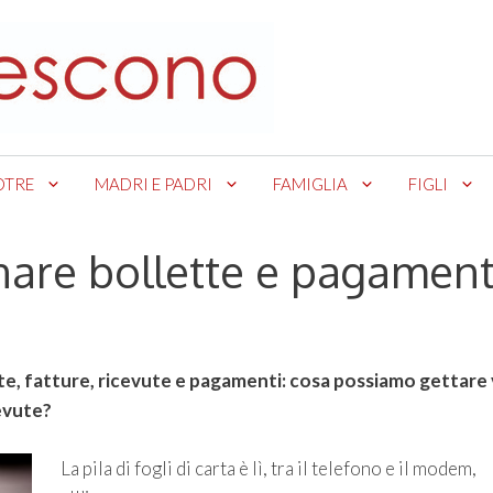
OTRE
MADRI E PADRI
FAMIGLIA
FIGLI
nare bollette e pagament
te, fatture, ricevute e pagamenti: cosa possiamo gettare 
evute?
La pila di fogli di carta è lì, tra il telefono e il modem,