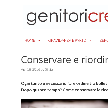
Skip
to
content
HOME
GRAVIDANZA E PARTO
ZER
Conservare e riordi
Apr 18, 2016
by
Silvia
Ogni tanto è necessario fare ordine tra bollet
Dopo quanto tempo? Come conservare le ric