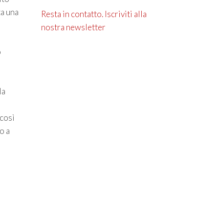
ta una
Resta in contatto. Iscriviti alla
nostra newsletter
o
la
 così
o a