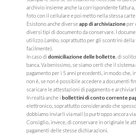
archivio insieme anche la corrispondente fattura
foto con il cellulare e poi metto nella stessa car
Esistono anche diverse
app di archiviazione
per 
diversi tipi di documento da conservare. I documen
utilizzo
Lambo
, soprattutto per gli scontrini dell
facilmente).
In caso di
domiciliazione delle bollette
, di soli
banca. Va benissimo, se siamo certi che il sistema
pagamento per i 5 anni precedenti, in modo che, in
non è, se non è possibile accedere a documenti fi
scaricare le attestazioni di pagamento e archiviarl
In realtà anche i
bollettini di conto corrente pa
elettronico, soprattutto considerando che spesso, 
dobbiamo inviarli via mail (o purtroppo ancora via 
Consiglio, invece, di conservare in originale le att
pagamenti delle stesse dichiarazioni.