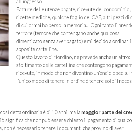
all’ingresso.
Fatture delle utenze pagate, ricevute del condominio,
ricette mediche, qualche foglio del CAF, altri pezzi di 
di cui ormai ho perso la memoria… Ogni tanto li prend
terrore (terrore che contengano anche qualcosa
dimenticato senza aver pagato) e mi decido a ordinarli
apposite cartelline.
Questo lavoro di riordino, ne prevede anche un altro: 
sfoltimento delle cartelline che contengono pagament
ricevute, in modo che non diventino un’enciclopedia. In
l’unico modo di tenere in ordine è tenere solo il nece
così detta ordinaria è di 10 anni, ma la
maggior parte dei cred
Ciò significa che non può essere chiesto il pagamento di qualc
ue, non è necessario tenere i documenti che provino di aver