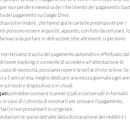
, per non perdere memoria del riferimento del pagamento: bas
tella del pagamento su
Google Drive
.
dispositivi mobili, che hanno già le cartelle predisposte per i
ti possono essere acquisiti, appunto, con foto da cellulare. I
a farmacia da portare in detrazione (che altrimenti si perdono
to non teniamo traccia del pagamento automatico effettuato dal
 di home-banking ci consente di accedere all’attestazione di
 caso di necessità, possiamo reperirla nell’archivio online. Se
no a 5 anni prima, meglio dedicare una mezza giornata ogni ann
e sul nostro dispositivo o in cloud.
gati
potrebbero essere scannerizzati e conservati in formato
in caso di richiesta di mostrarli per provare il pagamento,
fax!) e non presentarli in originale.
estazioni di spese detratte dalla dichiarazione dei redditi e i