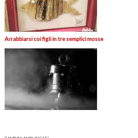
Arrabbiarsi coi figli in tre semplici mosse