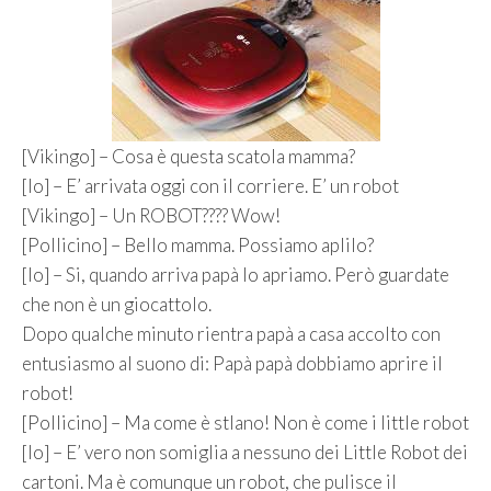
[Vikingo] – Cosa è questa scatola mamma?
[Io] – E’ arrivata oggi con il corriere. E’ un robot
[Vikingo] – Un ROBOT???? Wow!
[Pollicino] – Bello mamma. Possiamo aplilo?
[Io] – Si, quando arriva papà lo apriamo. Però guardate
che non è un giocattolo.
Dopo qualche minuto rientra papà a casa accolto con
entusiasmo al suono di: Papà papà dobbiamo aprire il
robot!
[Pollicino] – Ma come è stlano! Non è come i little robot
[Io] – E’ vero non somiglia a nessuno dei Little Robot dei
cartoni. Ma è comunque un robot, che pulisce il