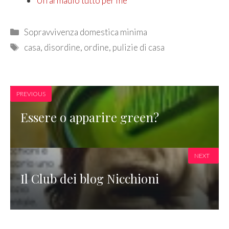
Un armadio tutto per me
Categories
Sopravvivenza domestica minima
Tags
casa
,
disordine
,
ordine
,
pulizie di casa
PREVIOUS
Essere o apparire green?
NEXT
Il Club dei blog Nicchioni