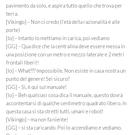
pavimento da solo, e aspira tutto quello che trova per
terra.
[Vikingo] – Non ci credo (l’età della razionalità è alle
porte)
[Io] – Intanto lo mettiamo in carica, poi vediamo
[GG] – Qua dice che la centralina deve essere messa in
una posizione con un metro e mezzo laterale e 2 metri
frontali liberi!!
[Io] – What??? Impossibile. Non esiste in casa nostra un
punto del genere! Sei sicuro?
[GG] – Si, è qui sul manuale!
[Io] – Beh qualsiasi cosa dica il manuale, questo dovrà
accontentarsi di qualche centimetro quadrato libero. In
questa casa si sta stretti tutti, umani e robot!
[Vikingo] – ma non fa niente!
[GG] – si sta caricando. Poi lo accendiamo e vediamo.