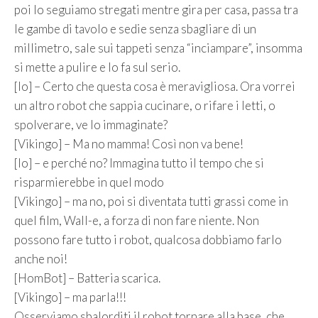
poi lo seguiamo stregati mentre gira per casa, passa tra
le gambe di tavolo e sedie senza sbagliare di un
millimetro, sale sui tappeti senza “inciampare”, insomma
si mette a pulire e lo fa sul serio.
[Io] – Certo che questa cosa è meravigliosa. Ora vorrei
un altro robot che sappia cucinare, o rifare i letti, o
spolverare, ve lo immaginate?
[Vikingo] – Ma no mamma! Così non va bene!
[Io] – e perché no? Immagina tutto il tempo che si
risparmierebbe in quel modo
[Vikingo] – ma no, poi si diventata tutti grassi come in
quel film, Wall-e, a forza di non fare niente. Non
possono fare tutto i robot, qualcosa dobbiamo farlo
anche noi!
[HomBot] – Batteria scarica.
[Vikingo] – ma parla!!!
Osserviamo sbalorditi il robot tornare alla base, che