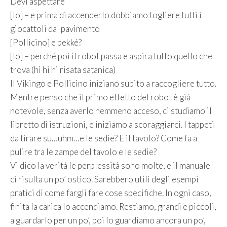
Devi aspettare
[Io] – e prima di accenderlo dobbiamo togliere tutti i
giocattoli dal pavimento
[Pollicino] e pekké?
[Io] – perché poi il robot passa e aspira tutto quello che
trova (hi hi hi risata satanica)
Il Vikingo e Pollicino iniziano subito a raccogliere tutto.
Mentre penso che il primo effetto del robot è già
notevole, senza averlo nemmeno acceso, ci studiamo il
libretto di istruzioni, e iniziamo a scoraggiarci. I tappeti
da tirare su…uhm…e le sedie? E il tavolo? Come fa a
pulire tra le zampe del tavolo e le sedie?
Vi dico la verità le perplessità sono molte, e il manuale
ci risulta un po’ ostico. Sarebbero utili degli esempi
pratici di come fargli fare cose specifiche. In ogni caso,
finita la carica lo accendiamo. Restiamo, grandi e piccoli,
a guardarlo per un po’, poi lo guardiamo ancora un po’,