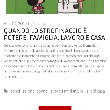
Apr 10, 2013
by
Serena
QUANDO LO STROFINACCIO È
POTERE: FAMIGLIA, LAVORO E CASA
Genitoricrescono ha già la sua guru della Sopravvivenza Domestica
Minima, verso la quale abbiamo tutti un debito di riconoscenza e che
andremo sicuramente a rileggere, alla fine di questo post, perché oggi
vorrei parlare di pulizie di casa o, meglio, di lavoro familiare. Con il termine
“lavoro familiare” l’Istat ricomprende sia i lavori domestici (pulizie, spesa,
riordino) sia la cura dei figli o di altri componenti all’interno del nucleo
familiare.
Tags
conciliazione
,
donne
,
lavoro familiare
,
pulizie di casa