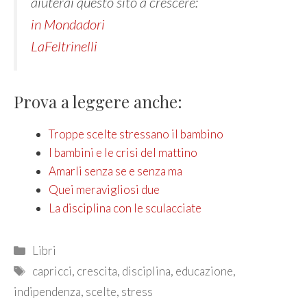
aiuterai questo sito a crescere:
in Mondadori
LaFeltrinelli
Prova a leggere anche:
Troppe scelte stressano il bambino
I bambini e le crisi del mattino
Amarli senza se e senza ma
Quei meravigliosi due
La disciplina con le sculacciate
Categories
Libri
Tags
capricci
,
crescita
,
disciplina
,
educazione
,
indipendenza
,
scelte
,
stress