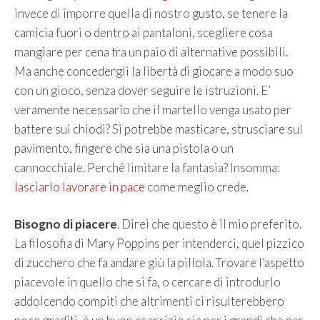
invece di imporre quella di nostro gusto, se tenere la
camicia fuori o dentro ai pantaloni, scegliere cosa
mangiare per cena tra un paio di alternative possibili.
Ma anche concedergli la libertà di giocare a modo suo
con un gioco, senza dover seguire le istruzioni. E’
veramente necessario che il martello venga usato per
battere sui chiodi? Si potrebbe masticare, strusciare sul
pavimento, fingere che sia una pistola o un
cannocchiale. Perché limitare la fantasia? Insomma:
lasciarlo lavorare in pace
come meglio crede.
Bisogno di piacere
. Direi che questo è il mio preferito.
La filosofia di Mary Poppins per intenderci, quel pizzico
di zucchero che fa andare giù la pillola. Trovare l’aspetto
piacevole in quello che si fa, o cercare di introdurlo
addolcendo compiti che altrimenti ci risulterebbero