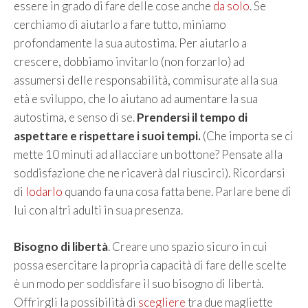
essere in grado di fare delle cose anche
da solo
. Se
cerchiamo di aiutarlo a fare tutto, miniamo
profondamente la sua autostima. Per aiutarlo a
crescere, dobbiamo invitarlo (non forzarlo) ad
assumersi delle responsabilità, commisurate alla sua
età e sviluppo, che lo aiutano ad aumentare la sua
autostima, e senso di se.
Prendersi il tempo di
aspettare e rispettare i suoi tempi.
(Che importa se ci
mette 10 minuti ad allacciare un bottone? Pensate alla
soddisfazione che ne ricaverà dal riuscirci). Ricordarsi
di
lodarlo
quando fa una cosa fatta bene. Parlare bene di
lui con altri adulti in sua presenza.
Bisogno di libertà
. Creare uno spazio sicuro in cui
possa esercitare la propria capacità di fare delle scelte
è un modo per soddisfare il suo bisogno di libertà.
Offrirgli la possibilità di
scegliere
tra due magliette