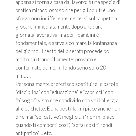
appena si torna a casa dal lavoro: è una specie di
pratica miracolosa: so che per gli adulti è uno
sforzo non indifferente mettersi sul tappeto a
giocare immediatamente dopo una dura
giornata lavorativa, ma per i bambini è
fondamentale, e serve a colmare la lontananza
del giorno. Il resto della serata procede poi
molto più tranquillamente: provato e
confermato da me, in fondo sono solo 20
minuti.
Personalmente preferisco sostituire le parole
“disciplina” con “educazione” e “capricci” con
“bisogni”: visto che condivido con voi l’allergia
alle etichette. E una postilla: mi piace anche non
dire mai “sei cattivo”, meglio un “non mi piace
quando ti comporti così”, “se fai così ti rendi
antipatico”… etc.