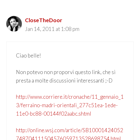
CloseTheDoor
Jan 14, 2011 at 1:08 pm
Ciao belle!
Non potevo non proporvi questo link, che si
presta a molte discussioni interessanti ;-D
http://www.corriere.it/cronache/11_gennaio_1
3/ferraino-madri-orientali_277c51ea-1ede-
11e0-bc88-00144f02aabc.shtml
http://online.wsj.com/article/SB10001424052
748704111504576059713528698754.html