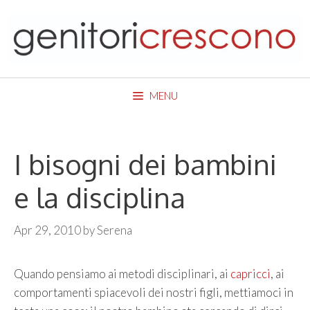
Skip
to
content
MENU
I bisogni dei bambini
e la disciplina
Apr 29, 2010
by
Serena
Quando pensiamo ai metodi disciplinari, ai
capricci
, ai
comportamenti spiacevoli dei nostri figli, mettiamoci in