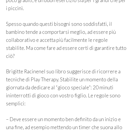
poco graditi, è un buon esercizio sia per i grandi che per
i piccini.
Spesso quando questi bisogni sono soddisfatti, il
bambino tende a comportarsi meglio, ad essere più
collaborativo e accetta più facilmente le regole
stabilite. Ma come fare ad essere certi di garantire tutto
ciò?
Brigitte Racinenel suo libro suggerisce di ricorrere a
tecniche di Play Therapy. Stabilite un momento della
giornata da dedicare al “gioco speciale”: 20 minuti
ininterrotti di gioco con vostro figlio. Le regole sono
semplici:
– Deve essere un momento ben definito da un inizio e
una fine, ad esempio mettendo un timer che suona allo