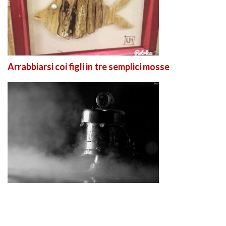
Arrabbiarsi coi figli in tre semplici mosse