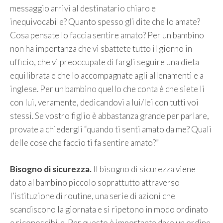
messaggio arrivi al destinatario chiaro e
inequivocabile? Quanto spesso gli dite che lo amate?
Cosa pensate lo faccia sentire amato? Per un bambino
non ha importanza che vi sbattete tutto il giorno in
ufficio, che vi preoccupate di fargli seguire una dieta
equilibrata e che lo accompagnate agli allenamenti e a
inglese. Per un bambino quello che conta è che siete li
con lui, veramente, dedicandovi a lui/lei con tutti voi
stessi. Se vostro figlio è abbastanza grande per parlare,
provate a chiedergli “quando ti senti amato da me? Quali
delle cose che faccio ti fa sentire amato?”
Bisogno di sicurezza.
Il bisogno di sicurezza viene
dato al bambino piccolo soprattutto attraverso
l’istituzione di routine, una serie di azioni che
scandiscono la giornata e si ripetono in modo ordinato
e riconoscibile. Per questo è importante dare un ordine