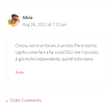
Silvia
Aug 24, 2012 at 7:15 pm
Cinzia, non è un forum, è un sito. Però non ho
capito come fare a far cosa? Dici che il piccolo
è già molto indipendente, quindi tutto bene.
Reply
COMMENT
← Older Comments
NAVIGATION