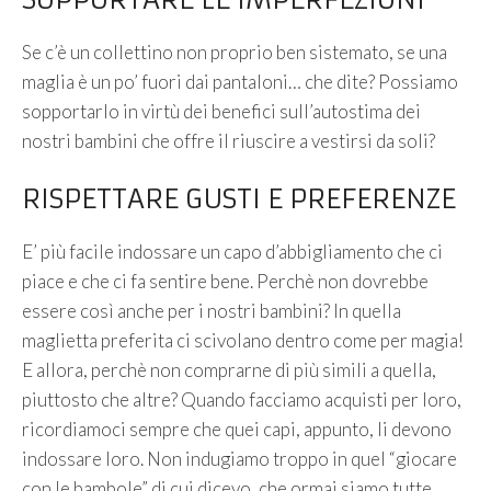
SOPPORTARE LE IMPERFEZIONI
Se c’è un collettino non proprio ben sistemato, se una
maglia è un po’ fuori dai pantaloni… che dite? Possiamo
sopportarlo in virtù dei benefici sull’autostima dei
nostri bambini che offre il riuscire a vestirsi da soli?
RISPETTARE GUSTI E PREFERENZE
E’ più facile indossare un capo d’abbigliamento che ci
piace e che ci fa sentire bene. Perchè non dovrebbe
essere così anche per i nostri bambini? In quella
maglietta preferita ci scivolano dentro come per magia!
E allora, perchè non comprarne di più simili a quella,
piuttosto che altre? Quando facciamo acquisti per loro,
ricordiamoci sempre che quei capi, appunto, li devono
indossare loro. Non indugiamo troppo in quel “giocare
con le bambole” di cui dicevo, che ormai siamo tutte