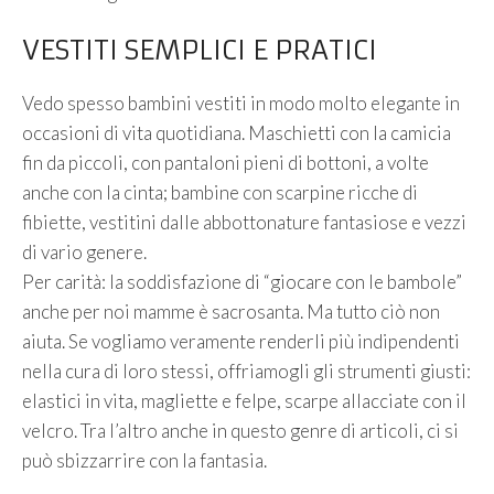
VESTITI SEMPLICI E PRATICI
Vedo spesso bambini vestiti in modo molto elegante in
occasioni di vita quotidiana. Maschietti con la camicia
fin da piccoli, con pantaloni pieni di bottoni, a volte
anche con la cinta; bambine con scarpine ricche di
fibiette, vestitini dalle abbottonature fantasiose e vezzi
di vario genere.
Per carità: la soddisfazione di “giocare con le bambole”
anche per noi mamme è sacrosanta. Ma tutto ciò non
aiuta. Se vogliamo veramente renderli più indipendenti
nella cura di loro stessi, offriamogli gli strumenti giusti:
elastici in vita, magliette e felpe, scarpe allacciate con il
velcro. Tra l’altro anche in questo genre di articoli, ci si
può sbizzarrire con la fantasia.