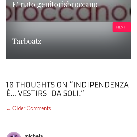
E’ nato genitorisbroccano
NEXT
Tarboatz
18 THOUGHTS ON “INDIPENDENZA
È… VESTIRSI DA SOLI.”
COMMENT
← Older Comments
NAVIGATION
michela