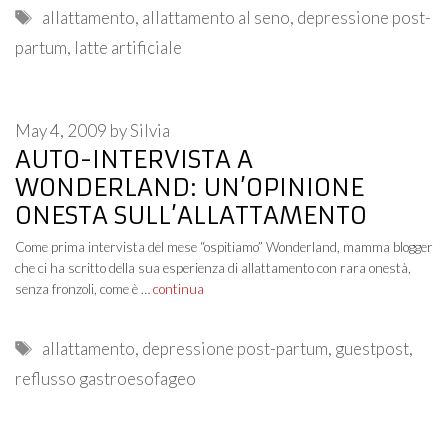
Tags
allattamento
,
allattamento al seno
,
depressione post-
partum
,
latte artificiale
May 4, 2009
by
Silvia
AUTO-INTERVISTA A
WONDERLAND: UN’OPINIONE
ONESTA SULL’ALLATTAMENTO
Come prima intervista del mese “ospitiamo” Wonderland, mamma blogger
che ci ha scritto della sua esperienza di allattamento con rara onestà,
senza fronzoli, come è …
continua
Tags
allattamento
,
depressione post-partum
,
guestpost
,
reflusso gastroesofageo