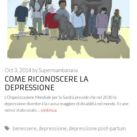
Oct 3, 2014
by
Supermambanana
COME RICONOSCERE LA
DEPRESSIONE
L’Organizzazione Mondiale per la Sanità prevede che nel 2030 la
depressione diventerà la causa maggiore di disabilità nel mondo. Il cane
nero è stato usato …
continua
Tags
benessere
,
depressione
,
depressione post-partum