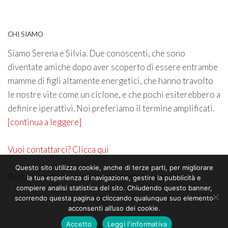
CHI SIAMO
Siamo Serena e Silvia. Due conoscenti, che sono
diventate amiche dopo aver scoperto di essere entrambe
mamme di figli altamente energetici, che hanno travolto
le nostre vite come un ciclone, e che pochi esiterebbero a
definire iperattivi. Noi preferiamo il termine amplificati.
[continua a leggere]
Vuoi contattarci? Clicca qui
Questo sito utilizza cookie, anche di terze parti, per migliorare
Resta in contatto. Iscriviti alla nostra newsletter
la tua esperienza di navigazione, gestire la pubblicità e
compiere analisi statistica del sito. Chiudendo questo banner,
scorrendo questa pagina o cliccando qualunque suo elemento
acconsenti all’uso dei cookie.
©2026 genitoricrescono
Accetto
Leggi l'informativa