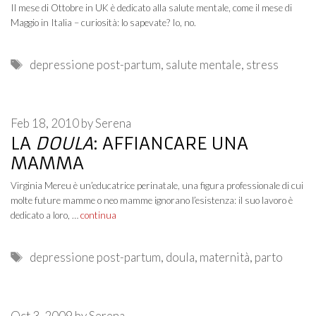
Il mese di Ottobre in UK è dedicato alla salute mentale, come il mese di
Maggio in Italia – curiosità: lo sapevate? Io, no.
Tags
depressione post-partum
,
salute mentale
,
stress
Feb 18, 2010
by
Serena
LA
DOULA
: AFFIANCARE UNA
MAMMA
Virginia Mereu è un’educatrice perinatale, una figura professionale di cui
molte future mamme o neo mamme ignorano l’esistenza: il suo lavoro è
dedicato a loro, …
continua
Tags
depressione post-partum
,
doula
,
maternità
,
parto
Oct 3, 2009
by
Serena