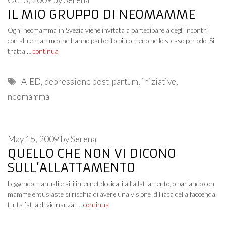
IL MIO GRUPPO DI NEOMAMME
Ogni neomamma in Svezia viene invitata a partecipare a degli incontri
con altre mamme che hanno partorito più o meno nello stesso periodo. Si
tratta …
continua
Tags
AIED
,
depressione post-partum
,
iniziative
,
neomamma
May 15, 2009
by
Serena
QUELLO CHE NON VI DICONO
SULL’ALLATTAMENTO
Leggendo manuali e siti internet dedicati all’allattamento, o parlando con
mamme entusiaste si rischia di avere una visione idilliaca della faccenda,
tutta fatta di vicinanza, …
continua